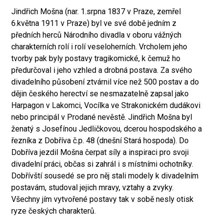
Jindřich Mošna (nar. 1.srpna 1837 v Praze, zemřel
6.května 1911 v Praze) byl ve své době jedním z
předních herců Národního divadla v oboru vážných
charakterních rolí i rolí veseloherních. Vrcholem jeho
tvorby pak byly postavy tragikomické, k čemuž ho
předurčoval i jeho vzhled a drobná postava. Za svého
divadelního působení ztvárnil více než 500 postav a do
dějin českého herectví se nesmazatelně zapsal jako
Harpagon v Lakomci, Vocílka ve Strakonickém dudákovi
nebo principál v Prodané nevěstě. Jindřich Mošna byl
ženatý s Josefínou Jedličkovou, dcerou hospodského a
řezníka z Dobříva č.p. 48 (dnešní Stará hospoda). Do
Dobříva jezdil Mošna čerpat síly a inspiraci pro svoji
divadelní práci, občas si zahrál i s místními ochotníky.
Dobřívští sousedé se pro něj stali modely k divadelním
postavám, studoval jejich mravy, vztahy a zvyky.
Všechny jím vytvořené postavy tak v sobě nesly otisk
ryze českých charakterů.