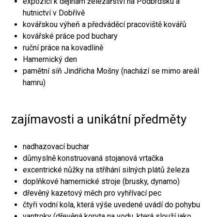
expozici k dějinám železářství na Podbrdsku a
hutnictví v Dobřívě
kovářskou výheň a předváděcí pracoviště kovářů
kovářské práce pod buchary
ruční práce na kovadlině
Hamernický den
pamětní síň Jindřicha Mošny (nachází se mimo areál
hamru)
zajímavosti a unikátní předměty
nadhazovací buchar
důmyslně konstruovaná stojanová vrtačka
excentrické nůžky na stříhání silných plátů železa
doplňkové hamernické stroje (brusky, dynamo)
dřevěný kazetový měch pro vyhřívací pec
čtyři vodní kola, která výše uvedené uvádí do pohybu
vantroky (dřevěná koryta na vodu, která slouží jako