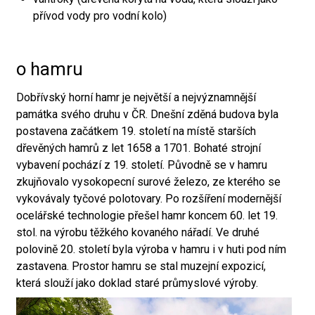
přívod vody pro vodní kolo)
o hamru
Dobřívský horní hamr je největší a nejvýznamnější
památka svého druhu v ČR. Dnešní zděná budova byla
postavena začátkem 19. století na místě starších
dřevěných hamrů z let 1658 a 1701. Bohaté strojní
vybavení pochází z 19. století. Původně se v hamru
zkujňovalo vysokopecní surové železo, ze kterého se
vykovávaly tyčové polotovary. Po rozšíření modernější
ocelářské technologie přešel hamr koncem 60. let 19.
stol. na výrobu těžkého kovaného nářadí. Ve druhé
polovině 20. století byla výroba v hamru i v huti pod ním
zastavena. Prostor hamru se stal muzejní expozicí,
která slouží jako doklad staré průmyslové výroby.