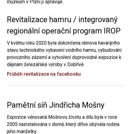
muzeum v Plzni ji spravuje.
Revitalizace hamru / integrovaný
regionální operační program IROP
V květnu roku 2020 byla dokončena obnova havarijního
stavu technického vybavení vodního hamru, vybudování
provozního zázemí a vytvoření doprovodné expozice k
dějinám železářské výroby v Dobřívě.
Průběh revitalizace na facebooku
Pamětní síň Jindřicha Mošny
Expozice věnovaná Mošnovu životu a dílu byla v roce
2005 nainstalována v domě, který dříve obývala rodina
jeho manželky.