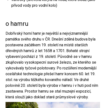
přívod vody pro vodní kolo)
o hamru
Dobřívský horní hamr je největší a nejvýznamnější
památka svého druhu v ČR. Dnešní zděná budova byla
postavena začátkem 19. století na místě starších
dřevěných hamrů z let 1658 a 1701. Bohaté strojní
vybavení pochází z 19. století. Původně se v hamru
zkujňovalo vysokopecní surové železo, ze kterého se
vykovávaly tyčové polotovary. Po rozšíření modernější
ocelářské technologie přešel hamr koncem 60. let 19.
stol. na výrobu těžkého kovaného nářadí. Ve druhé
polovině 20. století byla výroba v hamru i v huti pod ním
zastavena. Prostor hamru se stal muzejní expozicí,
která slouží jako doklad staré průmyslové výroby.