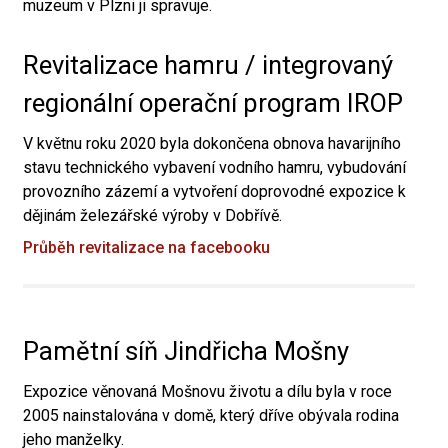
muzeum v Plzni ji spravuje.
Revitalizace hamru / integrovaný
regionální operační program IROP
V květnu roku 2020 byla dokončena obnova havarijního
stavu technického vybavení vodního hamru, vybudování
provozního zázemí a vytvoření doprovodné expozice k
dějinám železářské výroby v Dobřívě.
Průběh revitalizace na facebooku
Pamětní síň Jindřicha Mošny
Expozice věnovaná Mošnovu životu a dílu byla v roce
2005 nainstalována v domě, který dříve obývala rodina
jeho manželky.