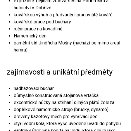
expozici k dějinám železářství na Podbrdsku a
hutnictví v Dobřívě
kovářskou výheň a předváděcí pracoviště kovářů
kovářské práce pod buchary
ruční práce na kovadlině
Hamernický den
pamětní síň Jindřicha Mošny (nachází se mimo areál
hamru)
zajímavosti a unikátní předměty
nadhazovací buchar
důmyslně konstruovaná stojanová vrtačka
excentrické nůžky na stříhání silných plátů železa
doplňkové hamernické stroje (brusky, dynamo)
dřevěný kazetový měch pro vyhřívací pec
čtyři vodní kola, která výše uvedené uvádí do pohybu
vantroky (dřevěná koryta na vodu, která slouží jako