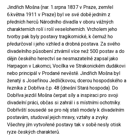
Jindřich Mošna (nar. 1.srpna 1837 v Praze, zemřel
6.května 1911 v Praze) byl ve své době jedním z
předních herců Národního divadla v oboru vážných
charakterních rolí i rolí veseloherních. Vrcholem jeho
tvorby pak byly postavy tragikomické, k čemuž ho
předurčoval i jeho vzhled a drobná postava. Za svého
divadelního působení ztvárnil více než 500 postav a do
dějin českého herectví se nesmazatelně zapsal jako
Harpagon v Lakomci, Vocílka ve Strakonickém dudákovi
nebo principál v Prodané nevěstě. Jindřich Mošna byl
ženatý s Josefínou Jedličkovou, dcerou hospodského a
řezníka z Dobříva č.p. 48 (dnešní Stará hospoda). Do
Dobříva jezdil Mošna čerpat síly a inspiraci pro svoji
divadelní práci, občas si zahrál i s místními ochotníky.
Dobřívští sousedé se pro něj stali modely k divadelním
postavám, studoval jejich mravy, vztahy a zvyky.
Všechny jím vytvořené postavy tak v sobě nesly otisk
ryze českých charakterů.