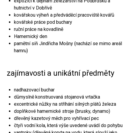
expozici k dějinám železářství na Podbrdsku a
hutnictví v Dobřívě
kovářskou výheň a předváděcí pracoviště kovářů
kovářské práce pod buchary
ruční práce na kovadlině
Hamernický den
pamětní síň Jindřicha Mošny (nachází se mimo areál
hamru)
zajímavosti a unikátní předměty
nadhazovací buchar
důmyslně konstruovaná stojanová vrtačka
excentrické nůžky na stříhání silných plátů železa
doplňkové hamernické stroje (brusky, dynamo)
dřevěný kazetový měch pro vyhřívací pec
čtyři vodní kola, která výše uvedené uvádí do pohybu
vantroky (dřevěná koryta na vodu, která slouží jako