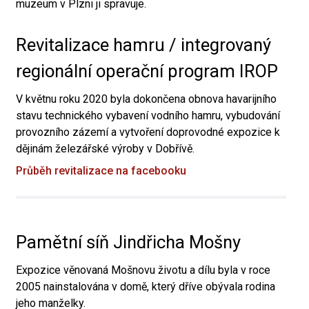
muzeum v Plzni ji spravuje.
Revitalizace hamru / integrovaný
regionální operační program IROP
V květnu roku 2020 byla dokončena obnova havarijního
stavu technického vybavení vodního hamru, vybudování
provozního zázemí a vytvoření doprovodné expozice k
dějinám železářské výroby v Dobřívě.
Průběh revitalizace na facebooku
Pamětní síň Jindřicha Mošny
Expozice věnovaná Mošnovu životu a dílu byla v roce
2005 nainstalována v domě, který dříve obývala rodina
jeho manželky.