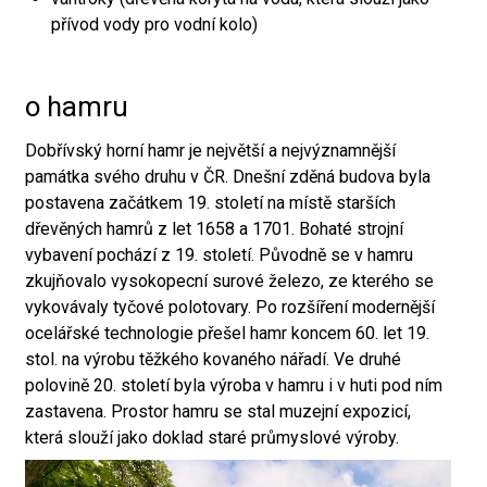
přívod vody pro vodní kolo)
o hamru
Dobřívský horní hamr je největší a nejvýznamnější
památka svého druhu v ČR. Dnešní zděná budova byla
postavena začátkem 19. století na místě starších
dřevěných hamrů z let 1658 a 1701. Bohaté strojní
vybavení pochází z 19. století. Původně se v hamru
zkujňovalo vysokopecní surové železo, ze kterého se
vykovávaly tyčové polotovary. Po rozšíření modernější
ocelářské technologie přešel hamr koncem 60. let 19.
stol. na výrobu těžkého kovaného nářadí. Ve druhé
polovině 20. století byla výroba v hamru i v huti pod ním
zastavena. Prostor hamru se stal muzejní expozicí,
která slouží jako doklad staré průmyslové výroby.