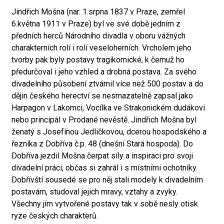
Jindřich Mošna (nar. 1.srpna 1837 v Praze, zemřel
6.května 1911 v Praze) byl ve své době jedním z
předních herců Národního divadla v oboru vážných
charakterních rolí i rolí veseloherních. Vrcholem jeho
tvorby pak byly postavy tragikomické, k čemuž ho
předurčoval i jeho vzhled a drobná postava. Za svého
divadelního působení ztvárnil více než 500 postav a do
dějin českého herectví se nesmazatelně zapsal jako
Harpagon v Lakomci, Vocílka ve Strakonickém dudákovi
nebo principál v Prodané nevěstě. Jindřich Mošna byl
ženatý s Josefínou Jedličkovou, dcerou hospodského a
řezníka z Dobříva č.p. 48 (dnešní Stará hospoda). Do
Dobříva jezdil Mošna čerpat síly a inspiraci pro svoji
divadelní práci, občas si zahrál i s místními ochotníky.
Dobřívští sousedé se pro něj stali modely k divadelním
postavám, studoval jejich mravy, vztahy a zvyky.
Všechny jím vytvořené postavy tak v sobě nesly otisk
ryze českých charakterů.