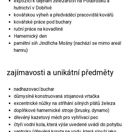
expozici k dějinám železářství na Podbrdsku a
hutnictví v Dobřívě
kovářskou výheň a předváděcí pracoviště kovářů
kovářské práce pod buchary
ruční práce na kovadlině
Hamernický den
pamětní síň Jindřicha Mošny (nachází se mimo areál
hamru)
zajímavosti a unikátní předměty
nadhazovací buchar
důmyslně konstruovaná stojanová vrtačka
excentrické nůžky na stříhání silných plátů železa
doplňkové hamernické stroje (brusky, dynamo)
dřevěný kazetový měch pro vyhřívací pec
čtyři vodní kola, která výše uvedené uvádí do pohybu
vantroky (dřevěná koryta na vodu, která slouží jako