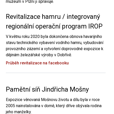
muzeum v Plzni ji spravuje.
Revitalizace hamru / integrovaný
regionální operační program IROP
V květnu roku 2020 byla dokončena obnova havarijního
stavu technického vybavení vodního hamru, vybudování
provozního zázemí a vytvoření doprovodné expozice k
dějinám železářské výroby v Dobřívě.
Průběh revitalizace na facebooku
Pamětní síň Jindřicha Mošny
Expozice věnovaná Mošnovu životu a dílu byla v roce
2005 nainstalována v domě, který dříve obývala rodina
jeho manželky.