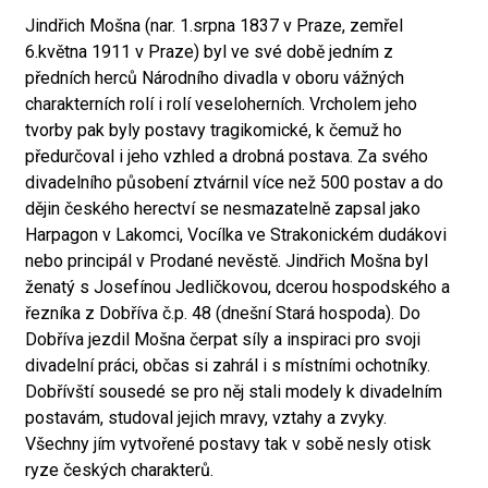
Jindřich Mošna (nar. 1.srpna 1837 v Praze, zemřel
6.května 1911 v Praze) byl ve své době jedním z
předních herců Národního divadla v oboru vážných
charakterních rolí i rolí veseloherních. Vrcholem jeho
tvorby pak byly postavy tragikomické, k čemuž ho
předurčoval i jeho vzhled a drobná postava. Za svého
divadelního působení ztvárnil více než 500 postav a do
dějin českého herectví se nesmazatelně zapsal jako
Harpagon v Lakomci, Vocílka ve Strakonickém dudákovi
nebo principál v Prodané nevěstě. Jindřich Mošna byl
ženatý s Josefínou Jedličkovou, dcerou hospodského a
řezníka z Dobříva č.p. 48 (dnešní Stará hospoda). Do
Dobříva jezdil Mošna čerpat síly a inspiraci pro svoji
divadelní práci, občas si zahrál i s místními ochotníky.
Dobřívští sousedé se pro něj stali modely k divadelním
postavám, studoval jejich mravy, vztahy a zvyky.
Všechny jím vytvořené postavy tak v sobě nesly otisk
ryze českých charakterů.