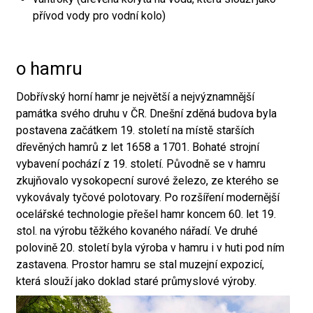
přívod vody pro vodní kolo)
o hamru
Dobřívský horní hamr je největší a nejvýznamnější
památka svého druhu v ČR. Dnešní zděná budova byla
postavena začátkem 19. století na místě starších
dřevěných hamrů z let 1658 a 1701. Bohaté strojní
vybavení pochází z 19. století. Původně se v hamru
zkujňovalo vysokopecní surové železo, ze kterého se
vykovávaly tyčové polotovary. Po rozšíření modernější
ocelářské technologie přešel hamr koncem 60. let 19.
stol. na výrobu těžkého kovaného nářadí. Ve druhé
polovině 20. století byla výroba v hamru i v huti pod ním
zastavena. Prostor hamru se stal muzejní expozicí,
která slouží jako doklad staré průmyslové výroby.