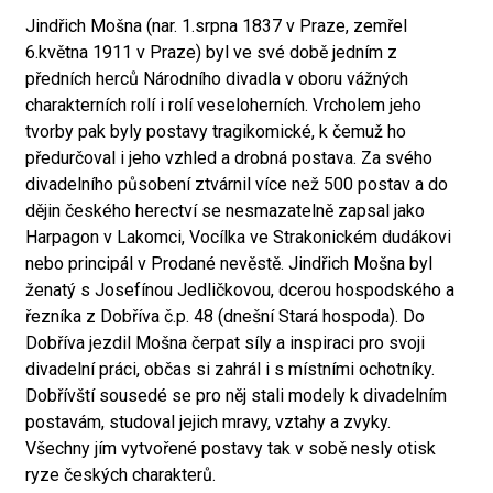
Jindřich Mošna (nar. 1.srpna 1837 v Praze, zemřel
6.května 1911 v Praze) byl ve své době jedním z
předních herců Národního divadla v oboru vážných
charakterních rolí i rolí veseloherních. Vrcholem jeho
tvorby pak byly postavy tragikomické, k čemuž ho
předurčoval i jeho vzhled a drobná postava. Za svého
divadelního působení ztvárnil více než 500 postav a do
dějin českého herectví se nesmazatelně zapsal jako
Harpagon v Lakomci, Vocílka ve Strakonickém dudákovi
nebo principál v Prodané nevěstě. Jindřich Mošna byl
ženatý s Josefínou Jedličkovou, dcerou hospodského a
řezníka z Dobříva č.p. 48 (dnešní Stará hospoda). Do
Dobříva jezdil Mošna čerpat síly a inspiraci pro svoji
divadelní práci, občas si zahrál i s místními ochotníky.
Dobřívští sousedé se pro něj stali modely k divadelním
postavám, studoval jejich mravy, vztahy a zvyky.
Všechny jím vytvořené postavy tak v sobě nesly otisk
ryze českých charakterů.