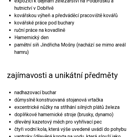
expozici k dějinám železářství na Podbrdsku a
hutnictví v Dobřívě
kovářskou výheň a předváděcí pracoviště kovářů
kovářské práce pod buchary
ruční práce na kovadlině
Hamernický den
pamětní síň Jindřicha Mošny (nachází se mimo areál
hamru)
zajímavosti a unikátní předměty
nadhazovací buchar
důmyslně konstruovaná stojanová vrtačka
excentrické nůžky na stříhání silných plátů železa
doplňkové hamernické stroje (brusky, dynamo)
dřevěný kazetový měch pro vyhřívací pec
čtyři vodní kola, která výše uvedené uvádí do pohybu
vantroky (dřevěná koryta na vodu, která slouží jako