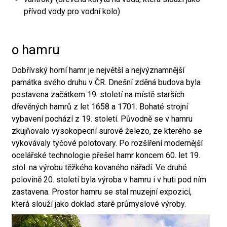
přívod vody pro vodní kolo)
o hamru
Dobřívský horní hamr je největší a nejvýznamnější
památka svého druhu v ČR. Dnešní zděná budova byla
postavena začátkem 19. století na místě starších
dřevěných hamrů z let 1658 a 1701. Bohaté strojní
vybavení pochází z 19. století. Původně se v hamru
zkujňovalo vysokopecní surové železo, ze kterého se
vykovávaly tyčové polotovary. Po rozšíření modernější
ocelářské technologie přešel hamr koncem 60. let 19.
stol. na výrobu těžkého kovaného nářadí. Ve druhé
polovině 20. století byla výroba v hamru i v huti pod ním
zastavena. Prostor hamru se stal muzejní expozicí,
která slouží jako doklad staré průmyslové výroby.