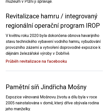
muzeum v Plzni ji spravuje.
Revitalizace hamru / integrovaný
regionální operační program IROP
V květnu roku 2020 byla dokončena obnova havarijního
stavu technického vybavení vodního hamru, vybudování
provozního zázemí a vytvoření doprovodné expozice k
dějinám železářské výroby v Dobřívě.
Průběh revitalizace na facebooku
Pamětní síň Jindřicha Mošny
Expozice věnovaná Mošnovu životu a dílu byla v roce
2005 nainstalována v domě, který dříve obývala rodina
jeho manželky.