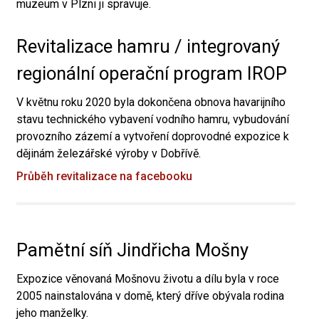
muzeum v Plzni ji spravuje.
Revitalizace hamru / integrovaný
regionální operační program IROP
V květnu roku 2020 byla dokončena obnova havarijního
stavu technického vybavení vodního hamru, vybudování
provozního zázemí a vytvoření doprovodné expozice k
dějinám železářské výroby v Dobřívě.
Průběh revitalizace na facebooku
Pamětní síň Jindřicha Mošny
Expozice věnovaná Mošnovu životu a dílu byla v roce
2005 nainstalována v domě, který dříve obývala rodina
jeho manželky.