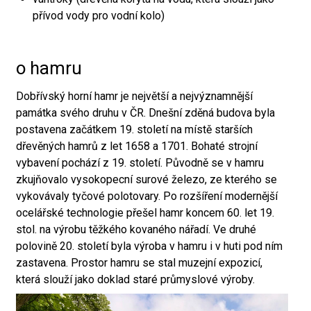
přívod vody pro vodní kolo)
o hamru
Dobřívský horní hamr je největší a nejvýznamnější
památka svého druhu v ČR. Dnešní zděná budova byla
postavena začátkem 19. století na místě starších
dřevěných hamrů z let 1658 a 1701. Bohaté strojní
vybavení pochází z 19. století. Původně se v hamru
zkujňovalo vysokopecní surové železo, ze kterého se
vykovávaly tyčové polotovary. Po rozšíření modernější
ocelářské technologie přešel hamr koncem 60. let 19.
stol. na výrobu těžkého kovaného nářadí. Ve druhé
polovině 20. století byla výroba v hamru i v huti pod ním
zastavena. Prostor hamru se stal muzejní expozicí,
která slouží jako doklad staré průmyslové výroby.