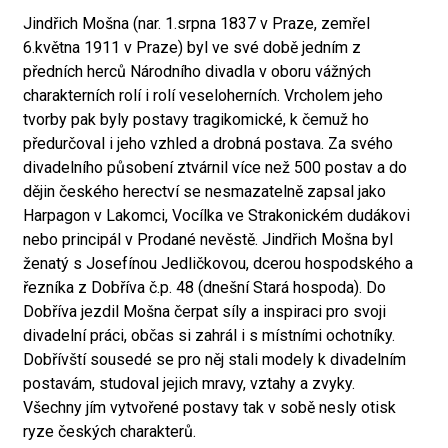
Jindřich Mošna (nar. 1.srpna 1837 v Praze, zemřel
6.května 1911 v Praze) byl ve své době jedním z
předních herců Národního divadla v oboru vážných
charakterních rolí i rolí veseloherních. Vrcholem jeho
tvorby pak byly postavy tragikomické, k čemuž ho
předurčoval i jeho vzhled a drobná postava. Za svého
divadelního působení ztvárnil více než 500 postav a do
dějin českého herectví se nesmazatelně zapsal jako
Harpagon v Lakomci, Vocílka ve Strakonickém dudákovi
nebo principál v Prodané nevěstě. Jindřich Mošna byl
ženatý s Josefínou Jedličkovou, dcerou hospodského a
řezníka z Dobříva č.p. 48 (dnešní Stará hospoda). Do
Dobříva jezdil Mošna čerpat síly a inspiraci pro svoji
divadelní práci, občas si zahrál i s místními ochotníky.
Dobřívští sousedé se pro něj stali modely k divadelním
postavám, studoval jejich mravy, vztahy a zvyky.
Všechny jím vytvořené postavy tak v sobě nesly otisk
ryze českých charakterů.