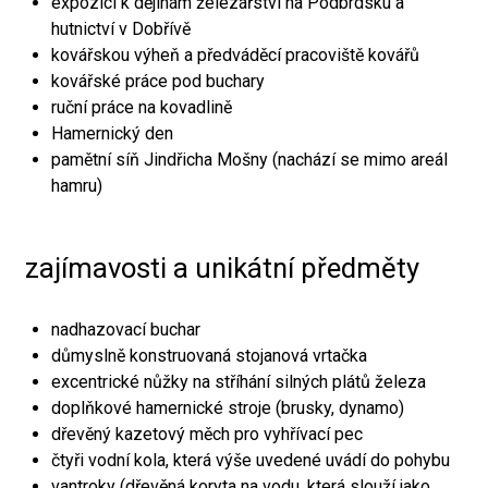
expozici k dějinám železářství na Podbrdsku a
hutnictví v Dobřívě
kovářskou výheň a předváděcí pracoviště kovářů
kovářské práce pod buchary
ruční práce na kovadlině
Hamernický den
pamětní síň Jindřicha Mošny (nachází se mimo areál
hamru)
zajímavosti a unikátní předměty
nadhazovací buchar
důmyslně konstruovaná stojanová vrtačka
excentrické nůžky na stříhání silných plátů železa
doplňkové hamernické stroje (brusky, dynamo)
dřevěný kazetový měch pro vyhřívací pec
čtyři vodní kola, která výše uvedené uvádí do pohybu
vantroky (dřevěná koryta na vodu, která slouží jako