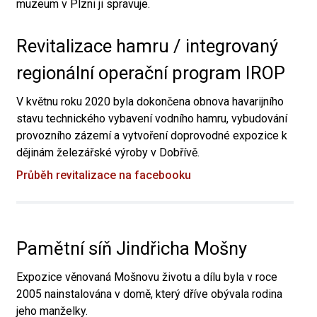
muzeum v Plzni ji spravuje.
Revitalizace hamru / integrovaný
regionální operační program IROP
V květnu roku 2020 byla dokončena obnova havarijního
stavu technického vybavení vodního hamru, vybudování
provozního zázemí a vytvoření doprovodné expozice k
dějinám železářské výroby v Dobřívě.
Průběh revitalizace na facebooku
Pamětní síň Jindřicha Mošny
Expozice věnovaná Mošnovu životu a dílu byla v roce
2005 nainstalována v domě, který dříve obývala rodina
jeho manželky.