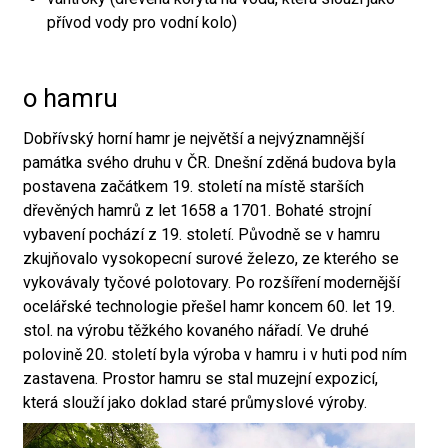
přívod vody pro vodní kolo)
o hamru
Dobřívský horní hamr je největší a nejvýznamnější
památka svého druhu v ČR. Dnešní zděná budova byla
postavena začátkem 19. století na místě starších
dřevěných hamrů z let 1658 a 1701. Bohaté strojní
vybavení pochází z 19. století. Původně se v hamru
zkujňovalo vysokopecní surové železo, ze kterého se
vykovávaly tyčové polotovary. Po rozšíření modernější
ocelářské technologie přešel hamr koncem 60. let 19.
stol. na výrobu těžkého kovaného nářadí. Ve druhé
polovině 20. století byla výroba v hamru i v huti pod ním
zastavena. Prostor hamru se stal muzejní expozicí,
která slouží jako doklad staré průmyslové výroby.