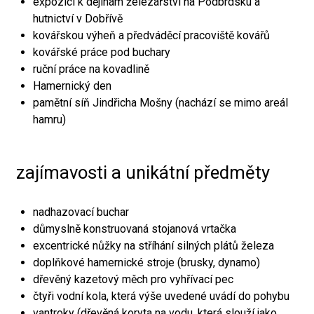
expozici k dějinám železářství na Podbrdsku a
hutnictví v Dobřívě
kovářskou výheň a předváděcí pracoviště kovářů
kovářské práce pod buchary
ruční práce na kovadlině
Hamernický den
pamětní síň Jindřicha Mošny (nachází se mimo areál
hamru)
zajímavosti a unikátní předměty
nadhazovací buchar
důmyslně konstruovaná stojanová vrtačka
excentrické nůžky na stříhání silných plátů železa
doplňkové hamernické stroje (brusky, dynamo)
dřevěný kazetový měch pro vyhřívací pec
čtyři vodní kola, která výše uvedené uvádí do pohybu
vantroky (dřevěná koryta na vodu, která slouží jako