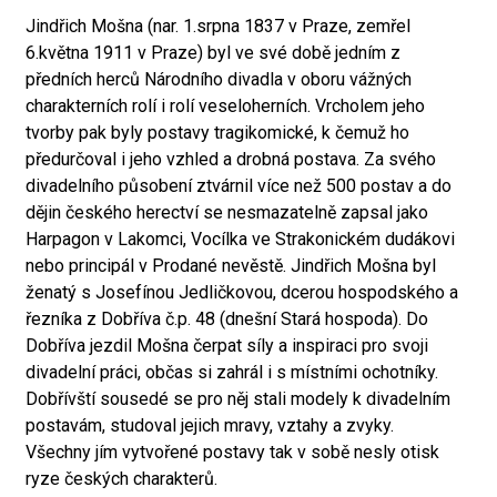
Jindřich Mošna (nar. 1.srpna 1837 v Praze, zemřel
6.května 1911 v Praze) byl ve své době jedním z
předních herců Národního divadla v oboru vážných
charakterních rolí i rolí veseloherních. Vrcholem jeho
tvorby pak byly postavy tragikomické, k čemuž ho
předurčoval i jeho vzhled a drobná postava. Za svého
divadelního působení ztvárnil více než 500 postav a do
dějin českého herectví se nesmazatelně zapsal jako
Harpagon v Lakomci, Vocílka ve Strakonickém dudákovi
nebo principál v Prodané nevěstě. Jindřich Mošna byl
ženatý s Josefínou Jedličkovou, dcerou hospodského a
řezníka z Dobříva č.p. 48 (dnešní Stará hospoda). Do
Dobříva jezdil Mošna čerpat síly a inspiraci pro svoji
divadelní práci, občas si zahrál i s místními ochotníky.
Dobřívští sousedé se pro něj stali modely k divadelním
postavám, studoval jejich mravy, vztahy a zvyky.
Všechny jím vytvořené postavy tak v sobě nesly otisk
ryze českých charakterů.