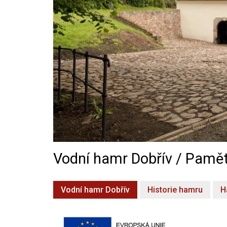
Vodní hamr Dobřív / Pamět
Vodní hamr Dobřív
Historie hamru
H