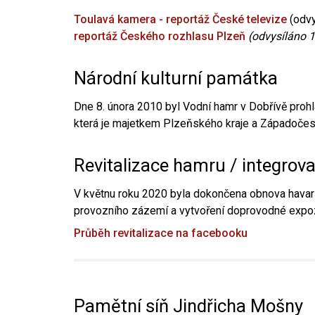
Toulavá kamera - reportáž České televize
(odvy
reportáž Českého rozhlasu Plzeň
(odvysíláno 1
Národní kulturní památka
Dne 8. února 2010 byl Vodní hamr v Dobřívě prohl
která je majetkem Plzeňského kraje a Západočesk
Revitalizace hamru / integrov
V květnu roku 2020 byla dokončena obnova havari
provozního zázemí a vytvoření doprovodné expoz
Průběh revitalizace na facebooku
Pamětní síň Jindřicha Mošny