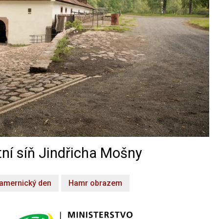
ní síň Jindřicha Mošny
amernický den
Hamr obrazem