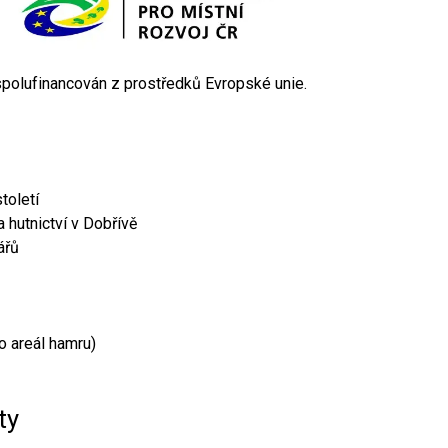
 spolufinancován z prostředků Evropské unie.
toletí
 hutnictví v Dobřívě
ářů
o areál hamru)
ty