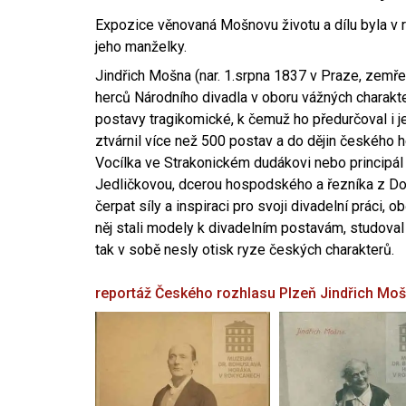
Expozice věnovaná Mošnovu životu a dílu byla v r
jeho manželky.
Jindřich Mošna (nar. 1.srpna 1837 v Praze, zemře
herců Národního divadla v oboru vážných charakter
postavy tragikomické, k čemuž ho předurčoval i 
ztvárnil více než 500 postav a do dějin českého
Vocílka ve Strakonickém dudákovi nebo principál
Jedličkovou, dcerou hospodského a řezníka z Dob
čerpat síly a inspiraci pro svoji divadelní práci, 
něj stali modely k divadelním postavám, studoval
tak v sobě nesly otisk ryze českých charakterů.
reportáž Českého rozhlasu Plzeň
Jindřich Mo