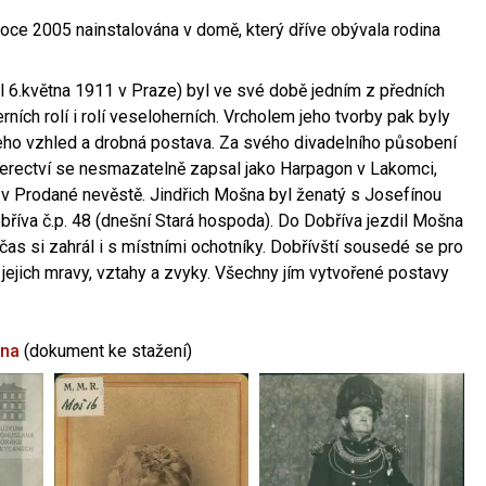
oce 2005 nainstalována v domě, který dříve obývala rodina
l 6.května 1911 v Praze) byl ve své době jedním z předních
ních rolí i rolí veseloherních. Vrcholem jeho tvorby pak byly
jeho vzhled a drobná postava. Za svého divadelního působení
 herectví se nesmazatelně zapsal jako Harpagon v Lakomci,
 v Prodané nevěstě. Jindřich Mošna byl ženatý s Josefínou
říva č.p. 48 (dnešní Stará hospoda). Do Dobříva jezdil Mošna
občas si zahrál i s místními ochotníky. Dobřívští sousedé se pro
 jejich mravy, vztahy a zvyky. Všechny jím vytvořené postavy
šna
(dokument ke stažení)