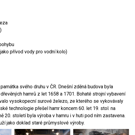
leza
)
 pohybu
 jako přívod vody pro vodní kolo)
ší památka svého druhu v ČR. Dnešní zděná budova byla
 dřevěných hamrů z let 1658 a 1701. Bohaté strojní vybavení
ovalo vysokopecní surové železo, ze kterého se vykovávaly
ské technologie přešel hamr koncem 60. let 19. stol. na
 20. století byla výroba v hamru i v huti pod ním zastavena.
ouží jako doklad staré průmyslové výroby.