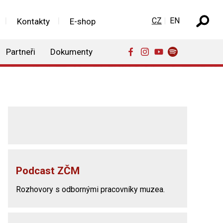
Zvolte jazyk
CZ
EN
Kontakty
E-shop
Partneři
Dokumenty
Podcast ZČM
Rozhovory s odbornými pracovníky muzea.