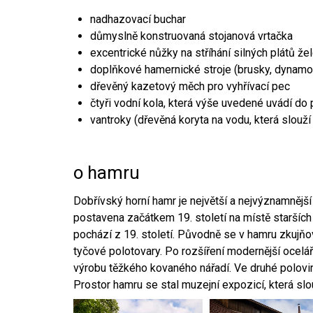
nadhazovací buchar
důmyslně konstruovaná stojanová vrtačka
excentrické nůžky na stříhání silných plátů že
doplňkové hamernické stroje (brusky, dynamo
dřevěný kazetový měch pro vyhřívací pec
čtyři vodní kola, která výše uvedené uvádí do
vantroky (dřevěná koryta na vodu, která slouží
o hamru
Dobřívský horní hamr je největší a nejvýznamněj
postavena začátkem 19. století na místě starších
pochází z 19. století. Původně se v hamru zkujň
tyčové polotovary. Po rozšíření modernější ocelář
výrobu těžkého kovaného nářadí. Ve druhé polovině
Prostor hamru se stal muzejní expozicí, která sl