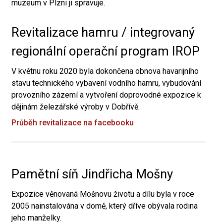
muzeum v Plzni ji spravuje.
Revitalizace hamru / integrovaný
regionální operační program IROP
V květnu roku 2020 byla dokončena obnova havarijního
stavu technického vybavení vodního hamru, vybudování
provozního zázemí a vytvoření doprovodné expozice k
dějinám železářské výroby v Dobřívě.
Průběh revitalizace na facebooku
Pamětní síň Jindřicha Mošny
Expozice věnovaná Mošnovu životu a dílu byla v roce
2005 nainstalována v domě, který dříve obývala rodina
jeho manželky.