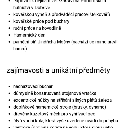
expozici k dějinám železářství na Podbrdsku a
hutnictví v Dobřívě
kovářskou výheň a předváděcí pracoviště kovářů
kovářské práce pod buchary
ruční práce na kovadlině
Hamernický den
pamětní síň Jindřicha Mošny (nachází se mimo areál
hamru)
zajímavosti a unikátní předměty
nadhazovací buchar
důmyslně konstruovaná stojanová vrtačka
excentrické nůžky na stříhání silných plátů železa
doplňkové hamernické stroje (brusky, dynamo)
dřevěný kazetový měch pro vyhřívací pec
čtyři vodní kola, která výše uvedené uvádí do pohybu
vantroky (dřevěná koryta na vodu, která slouží jako