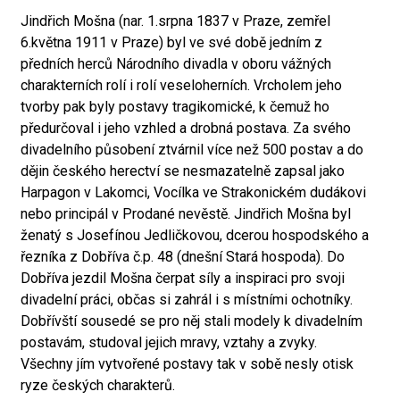
Jindřich Mošna (nar. 1.srpna 1837 v Praze, zemřel
6.května 1911 v Praze) byl ve své době jedním z
předních herců Národního divadla v oboru vážných
charakterních rolí i rolí veseloherních. Vrcholem jeho
tvorby pak byly postavy tragikomické, k čemuž ho
předurčoval i jeho vzhled a drobná postava. Za svého
divadelního působení ztvárnil více než 500 postav a do
dějin českého herectví se nesmazatelně zapsal jako
Harpagon v Lakomci, Vocílka ve Strakonickém dudákovi
nebo principál v Prodané nevěstě. Jindřich Mošna byl
ženatý s Josefínou Jedličkovou, dcerou hospodského a
řezníka z Dobříva č.p. 48 (dnešní Stará hospoda). Do
Dobříva jezdil Mošna čerpat síly a inspiraci pro svoji
divadelní práci, občas si zahrál i s místními ochotníky.
Dobřívští sousedé se pro něj stali modely k divadelním
postavám, studoval jejich mravy, vztahy a zvyky.
Všechny jím vytvořené postavy tak v sobě nesly otisk
ryze českých charakterů.