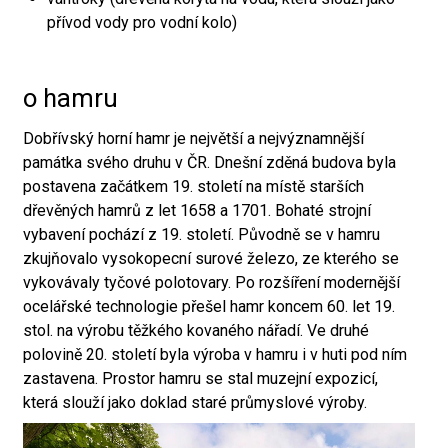
přívod vody pro vodní kolo)
o hamru
Dobřívský horní hamr je největší a nejvýznamnější
památka svého druhu v ČR. Dnešní zděná budova byla
postavena začátkem 19. století na místě starších
dřevěných hamrů z let 1658 a 1701. Bohaté strojní
vybavení pochází z 19. století. Původně se v hamru
zkujňovalo vysokopecní surové železo, ze kterého se
vykovávaly tyčové polotovary. Po rozšíření modernější
ocelářské technologie přešel hamr koncem 60. let 19.
stol. na výrobu těžkého kovaného nářadí. Ve druhé
polovině 20. století byla výroba v hamru i v huti pod ním
zastavena. Prostor hamru se stal muzejní expozicí,
která slouží jako doklad staré průmyslové výroby.