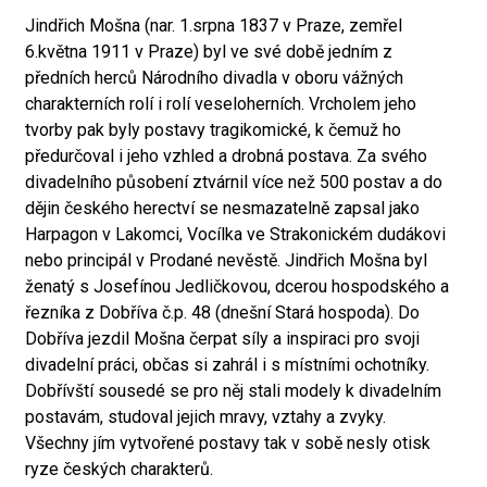
Jindřich Mošna (nar. 1.srpna 1837 v Praze, zemřel
6.května 1911 v Praze) byl ve své době jedním z
předních herců Národního divadla v oboru vážných
charakterních rolí i rolí veseloherních. Vrcholem jeho
tvorby pak byly postavy tragikomické, k čemuž ho
předurčoval i jeho vzhled a drobná postava. Za svého
divadelního působení ztvárnil více než 500 postav a do
dějin českého herectví se nesmazatelně zapsal jako
Harpagon v Lakomci, Vocílka ve Strakonickém dudákovi
nebo principál v Prodané nevěstě. Jindřich Mošna byl
ženatý s Josefínou Jedličkovou, dcerou hospodského a
řezníka z Dobříva č.p. 48 (dnešní Stará hospoda). Do
Dobříva jezdil Mošna čerpat síly a inspiraci pro svoji
divadelní práci, občas si zahrál i s místními ochotníky.
Dobřívští sousedé se pro něj stali modely k divadelním
postavám, studoval jejich mravy, vztahy a zvyky.
Všechny jím vytvořené postavy tak v sobě nesly otisk
ryze českých charakterů.