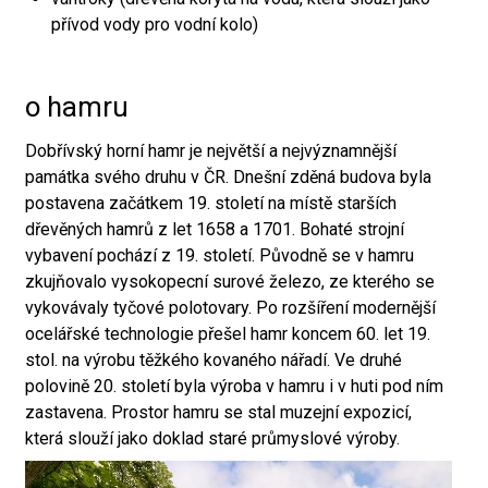
přívod vody pro vodní kolo)
o hamru
Dobřívský horní hamr je největší a nejvýznamnější
památka svého druhu v ČR. Dnešní zděná budova byla
postavena začátkem 19. století na místě starších
dřevěných hamrů z let 1658 a 1701. Bohaté strojní
vybavení pochází z 19. století. Původně se v hamru
zkujňovalo vysokopecní surové železo, ze kterého se
vykovávaly tyčové polotovary. Po rozšíření modernější
ocelářské technologie přešel hamr koncem 60. let 19.
stol. na výrobu těžkého kovaného nářadí. Ve druhé
polovině 20. století byla výroba v hamru i v huti pod ním
zastavena. Prostor hamru se stal muzejní expozicí,
která slouží jako doklad staré průmyslové výroby.