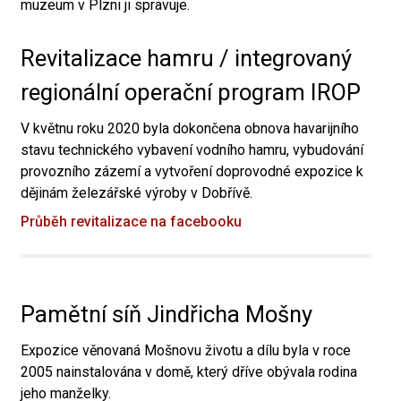
muzeum v Plzni ji spravuje.
Revitalizace hamru / integrovaný
regionální operační program IROP
V květnu roku 2020 byla dokončena obnova havarijního
stavu technického vybavení vodního hamru, vybudování
provozního zázemí a vytvoření doprovodné expozice k
dějinám železářské výroby v Dobřívě.
Průběh revitalizace na facebooku
Pamětní síň Jindřicha Mošny
Expozice věnovaná Mošnovu životu a dílu byla v roce
2005 nainstalována v domě, který dříve obývala rodina
jeho manželky.