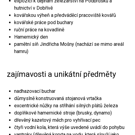
expozici k dějinám železářství na Podbrdsku a
hutnictví v Dobřívě
kovářskou výheň a předváděcí pracoviště kovářů
kovářské práce pod buchary
ruční práce na kovadlině
Hamernický den
pamětní síň Jindřicha Mošny (nachází se mimo areál
hamru)
zajímavosti a unikátní předměty
nadhazovací buchar
důmyslně konstruovaná stojanová vrtačka
excentrické nůžky na stříhání silných plátů železa
doplňkové hamernické stroje (brusky, dynamo)
dřevěný kazetový měch pro vyhřívací pec
čtyři vodní kola, která výše uvedené uvádí do pohybu
vantroky (dřevěná koryta na vodu, která slouží jako