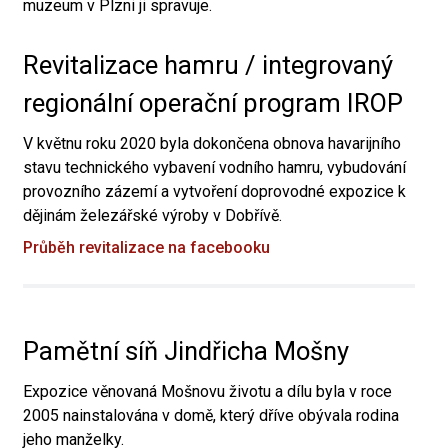
muzeum v Plzni ji spravuje.
Revitalizace hamru / integrovaný
regionální operační program IROP
V květnu roku 2020 byla dokončena obnova havarijního
stavu technického vybavení vodního hamru, vybudování
provozního zázemí a vytvoření doprovodné expozice k
dějinám železářské výroby v Dobřívě.
Průběh revitalizace na facebooku
Pamětní síň Jindřicha Mošny
Expozice věnovaná Mošnovu životu a dílu byla v roce
2005 nainstalována v domě, který dříve obývala rodina
jeho manželky.