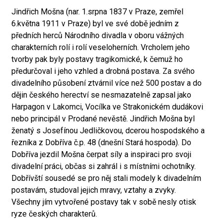
Jindřich Mošna (nar. 1.srpna 1837 v Praze, zemřel
6.května 1911 v Praze) byl ve své době jedním z
předních herců Národního divadla v oboru vážných
charakterních rolí i rolí veseloherních. Vrcholem jeho
tvorby pak byly postavy tragikomické, k čemuž ho
předurčoval i jeho vzhled a drobná postava. Za svého
divadelního působení ztvárnil více než 500 postav a do
dějin českého herectví se nesmazatelně zapsal jako
Harpagon v Lakomci, Vocílka ve Strakonickém dudákovi
nebo principál v Prodané nevěstě. Jindřich Mošna byl
ženatý s Josefínou Jedličkovou, dcerou hospodského a
řezníka z Dobříva č.p. 48 (dnešní Stará hospoda). Do
Dobříva jezdil Mošna čerpat síly a inspiraci pro svoji
divadelní práci, občas si zahrál i s místními ochotníky.
Dobřívští sousedé se pro něj stali modely k divadelním
postavám, studoval jejich mravy, vztahy a zvyky.
Všechny jím vytvořené postavy tak v sobě nesly otisk
ryze českých charakterů.