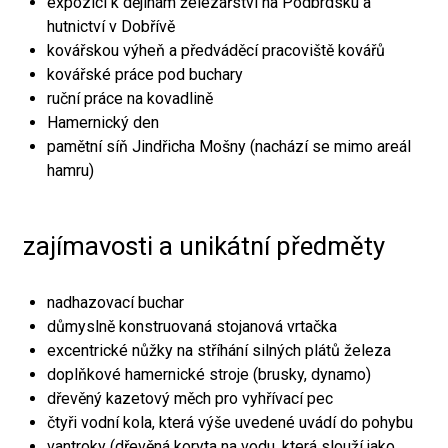
expozici k dějinám železářství na Podbrdsku a
hutnictví v Dobřívě
kovářskou výheň a předváděcí pracoviště kovářů
kovářské práce pod buchary
ruční práce na kovadlině
Hamernický den
pamětní síň Jindřicha Mošny (nachází se mimo areál
hamru)
zajímavosti a unikátní předměty
nadhazovací buchar
důmyslně konstruovaná stojanová vrtačka
excentrické nůžky na stříhání silných plátů železa
doplňkové hamernické stroje (brusky, dynamo)
dřevěný kazetový měch pro vyhřívací pec
čtyři vodní kola, která výše uvedené uvádí do pohybu
vantroky (dřevěná koryta na vodu, která slouží jako