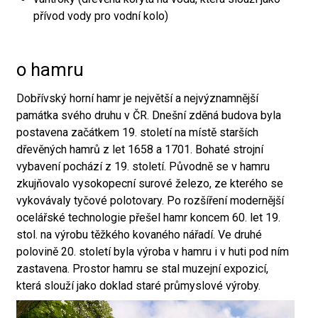
přívod vody pro vodní kolo)
o hamru
Dobřívský horní hamr je největší a nejvýznamnější
památka svého druhu v ČR. Dnešní zděná budova byla
postavena začátkem 19. století na místě starších
dřevěných hamrů z let 1658 a 1701. Bohaté strojní
vybavení pochází z 19. století. Původně se v hamru
zkujňovalo vysokopecní surové železo, ze kterého se
vykovávaly tyčové polotovary. Po rozšíření modernější
ocelářské technologie přešel hamr koncem 60. let 19.
stol. na výrobu těžkého kovaného nářadí. Ve druhé
polovině 20. století byla výroba v hamru i v huti pod ním
zastavena. Prostor hamru se stal muzejní expozicí,
která slouží jako doklad staré průmyslové výroby.