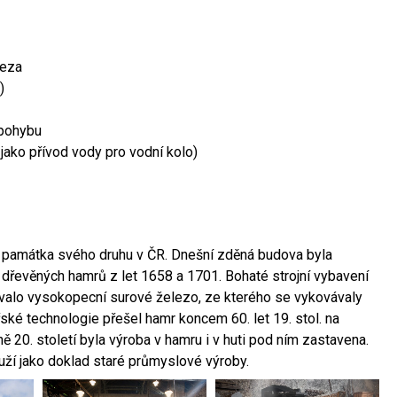
leza
)
 pohybu
 jako přívod vody pro vodní kolo)
ší památka svého druhu v ČR. Dnešní zděná budova byla
 dřevěných hamrů z let 1658 a 1701. Bohaté strojní vybavení
ovalo vysokopecní surové železo, ze kterého se vykovávaly
ské technologie přešel hamr koncem 60. let 19. stol. na
 20. století byla výroba v hamru i v huti pod ním zastavena.
ouží jako doklad staré průmyslové výroby.