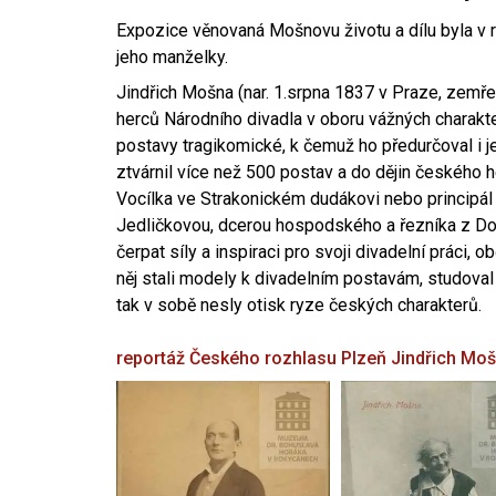
Expozice věnovaná Mošnovu životu a dílu byla v r
jeho manželky.
Jindřich Mošna (nar. 1.srpna 1837 v Praze, zemře
herců Národního divadla v oboru vážných charakter
postavy tragikomické, k čemuž ho předurčoval i 
ztvárnil více než 500 postav a do dějin českého
Vocílka ve Strakonickém dudákovi nebo principál
Jedličkovou, dcerou hospodského a řezníka z Dob
čerpat síly a inspiraci pro svoji divadelní práci, 
něj stali modely k divadelním postavám, studoval
tak v sobě nesly otisk ryze českých charakterů.
reportáž Českého rozhlasu Plzeň
Jindřich Mo