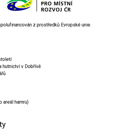
 spolufinancován z prostředků Evropské unie.
toletí
 hutnictví v Dobřívě
ářů
o areál hamru)
ty