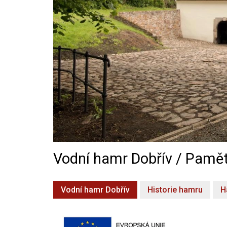
Vodní hamr Dobřív / Pamět
Vodní hamr Dobřív
Historie hamru
H