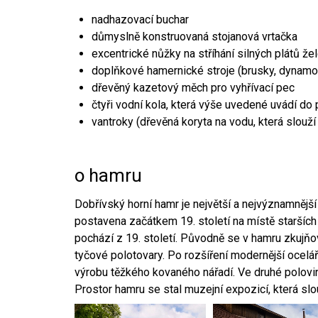
nadhazovací buchar
důmyslně konstruovaná stojanová vrtačka
excentrické nůžky na stříhání silných plátů že
doplňkové hamernické stroje (brusky, dynamo
dřevěný kazetový měch pro vyhřívací pec
čtyři vodní kola, která výše uvedené uvádí do
vantroky (dřevěná koryta na vodu, která slouží
o hamru
Dobřívský horní hamr je největší a nejvýznamněj
postavena začátkem 19. století na místě starších
pochází z 19. století. Původně se v hamru zkujň
tyčové polotovary. Po rozšíření modernější ocelář
výrobu těžkého kovaného nářadí. Ve druhé polovině
Prostor hamru se stal muzejní expozicí, která sl