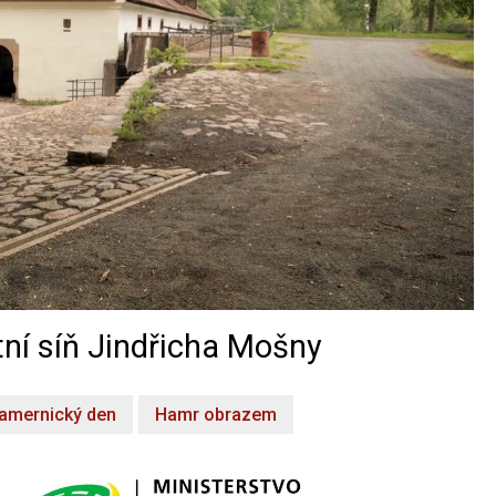
ní síň Jindřicha Mošny
amernický den
Hamr obrazem