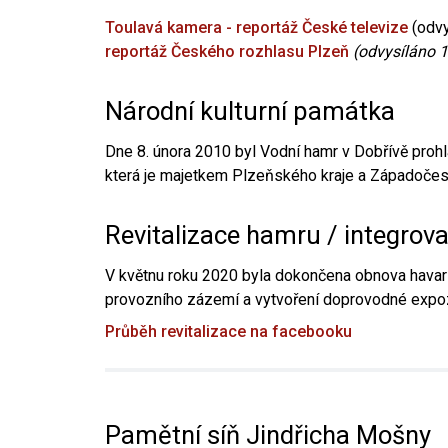
Toulavá kamera - reportáž České televize
(odvy
reportáž Českého rozhlasu Plzeň
(odvysíláno 1
Národní kulturní památka
Dne 8. února 2010 byl Vodní hamr v Dobřívě prohl
která je majetkem Plzeňského kraje a Západočesk
Revitalizace hamru / integrov
V květnu roku 2020 byla dokončena obnova havari
provozního zázemí a vytvoření doprovodné expoz
Průběh revitalizace na facebooku
Pamětní síň Jindřicha Mošny