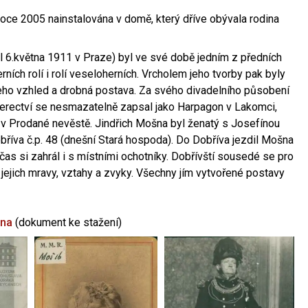
oce 2005 nainstalována v domě, který dříve obývala rodina
l 6.května 1911 v Praze) byl ve své době jedním z předních
ních rolí i rolí veseloherních. Vrcholem jeho tvorby pak byly
jeho vzhled a drobná postava. Za svého divadelního působení
 herectví se nesmazatelně zapsal jako Harpagon v Lakomci,
 v Prodané nevěstě. Jindřich Mošna byl ženatý s Josefínou
říva č.p. 48 (dnešní Stará hospoda). Do Dobříva jezdil Mošna
občas si zahrál i s místními ochotníky. Dobřívští sousedé se pro
 jejich mravy, vztahy a zvyky. Všechny jím vytvořené postavy
šna
(dokument ke stažení)