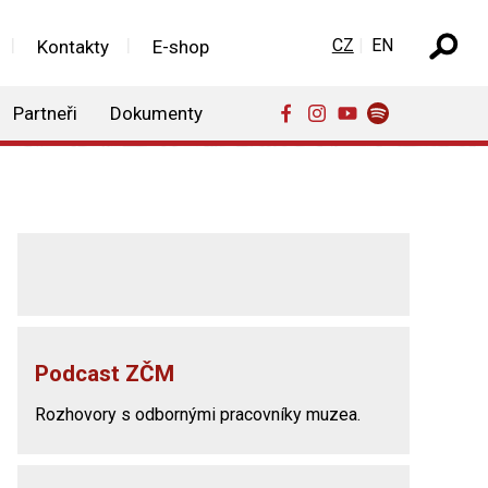
Zvolte jazyk
CZ
EN
Kontakty
E-shop
Partneři
Dokumenty
Podcast ZČM
Rozhovory s odbornými pracovníky muzea.