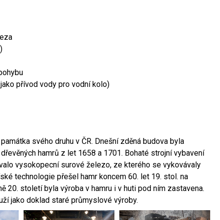
leza
)
 pohybu
 jako přívod vody pro vodní kolo)
ší památka svého druhu v ČR. Dnešní zděná budova byla
 dřevěných hamrů z let 1658 a 1701. Bohaté strojní vybavení
ovalo vysokopecní surové železo, ze kterého se vykovávaly
ské technologie přešel hamr koncem 60. let 19. stol. na
 20. století byla výroba v hamru i v huti pod ním zastavena.
ouží jako doklad staré průmyslové výroby.