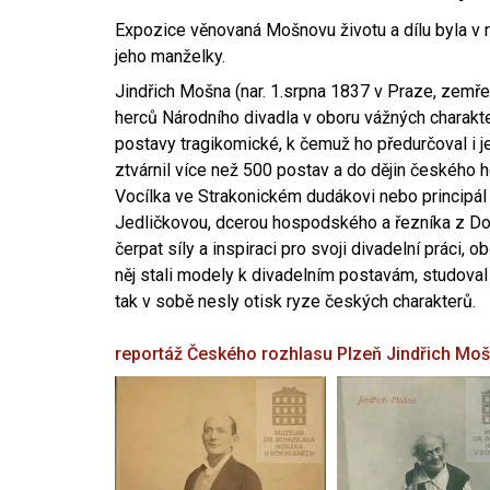
Expozice věnovaná Mošnovu životu a dílu byla v r
jeho manželky.
Jindřich Mošna (nar. 1.srpna 1837 v Praze, zemře
herců Národního divadla v oboru vážných charakter
postavy tragikomické, k čemuž ho předurčoval i 
ztvárnil více než 500 postav a do dějin českého
Vocílka ve Strakonickém dudákovi nebo principál
Jedličkovou, dcerou hospodského a řezníka z Dob
čerpat síly a inspiraci pro svoji divadelní práci, 
něj stali modely k divadelním postavám, studoval
tak v sobě nesly otisk ryze českých charakterů.
reportáž Českého rozhlasu Plzeň
Jindřich Mo