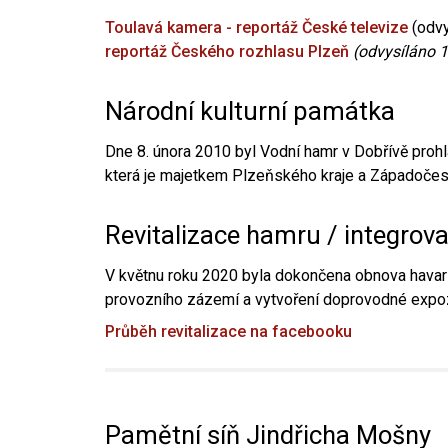
Toulavá kamera - reportáž České televize
(odvy
reportáž Českého rozhlasu Plzeň
(odvysíláno 1
Národní kulturní památka
Dne 8. února 2010 byl Vodní hamr v Dobřívě prohl
která je majetkem Plzeňského kraje a Západočesk
Revitalizace hamru / integrov
V květnu roku 2020 byla dokončena obnova havari
provozního zázemí a vytvoření doprovodné expoz
Průběh revitalizace na facebooku
Pamětní síň Jindřicha Mošny