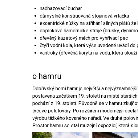
nadhazovací buchar
důmyslně konstruovaná stojanová vrtačka
excentrické nůžky na stříhání silných plátů že
doplňkové hamernické stroje (brusky, dynamo
dřevěný kazetový měch pro vyhřívací pec
čtyři vodní kola, která výše uvedené uvádí do
vantroky (dřevěná koryta na vodu, která slouží
o hamru
Dobřívský horní hamr je největší a nejvýznamněj
postavena začátkem 19. století na místě starších
pochází z 19. století. Původně se v hamru zkujň
tyčové polotovary. Po rozšíření modernější ocelář
výrobu těžkého kovaného nářadí. Ve druhé polovině
Prostor hamru se stal muzejní expozicí, která sl