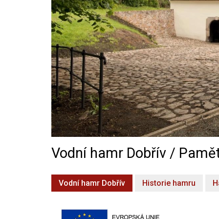
Vodní hamr Dobřív / Pamět
Vodní hamr Dobřív
Historie hamru
H