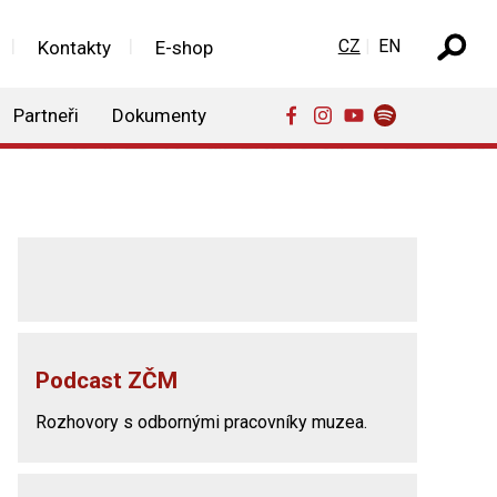
Zvolte jazyk
CZ
EN
Kontakty
E-shop
Partneři
Dokumenty
Podcast ZČM
Rozhovory s odbornými pracovníky muzea.