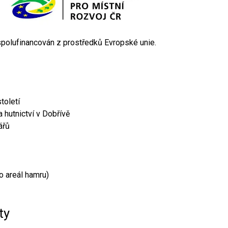
 spolufinancován z prostředků Evropské unie.
toletí
 hutnictví v Dobřívě
ářů
o areál hamru)
ty