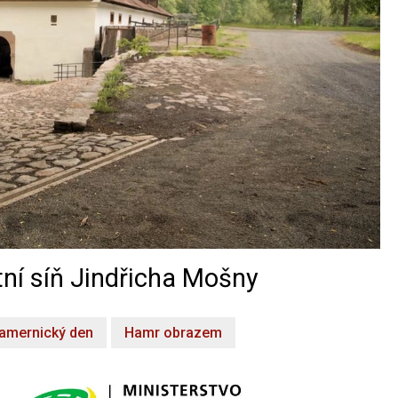
ní síň Jindřicha Mošny
amernický den
Hamr obrazem