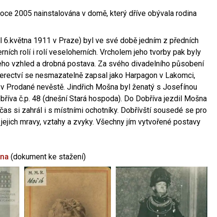
oce 2005 nainstalována v domě, který dříve obývala rodina
l 6.května 1911 v Praze) byl ve své době jedním z předních
ních rolí i rolí veseloherních. Vrcholem jeho tvorby pak byly
jeho vzhled a drobná postava. Za svého divadelního působení
 herectví se nesmazatelně zapsal jako Harpagon v Lakomci,
 v Prodané nevěstě. Jindřich Mošna byl ženatý s Josefínou
říva č.p. 48 (dnešní Stará hospoda). Do Dobříva jezdil Mošna
občas si zahrál i s místními ochotníky. Dobřívští sousedé se pro
 jejich mravy, vztahy a zvyky. Všechny jím vytvořené postavy
šna
(dokument ke stažení)