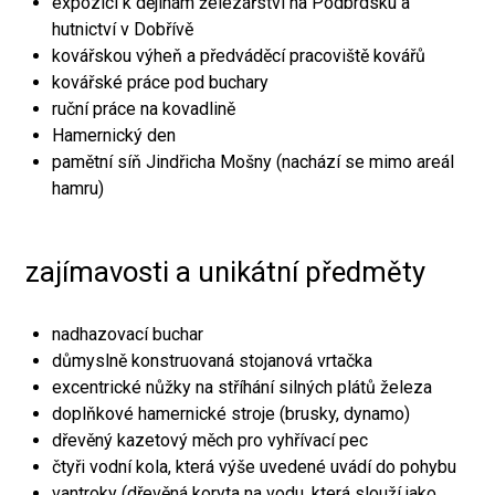
expozici k dějinám železářství na Podbrdsku a
hutnictví v Dobřívě
kovářskou výheň a předváděcí pracoviště kovářů
kovářské práce pod buchary
ruční práce na kovadlině
Hamernický den
pamětní síň Jindřicha Mošny (nachází se mimo areál
hamru)
zajímavosti a unikátní předměty
nadhazovací buchar
důmyslně konstruovaná stojanová vrtačka
excentrické nůžky na stříhání silných plátů železa
doplňkové hamernické stroje (brusky, dynamo)
dřevěný kazetový měch pro vyhřívací pec
čtyři vodní kola, která výše uvedené uvádí do pohybu
vantroky (dřevěná koryta na vodu, která slouží jako