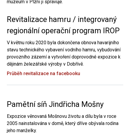
muzeum v Plzni ji spravuje.
Revitalizace hamru / integrovaný
regionální operační program IROP
V květnu roku 2020 byla dokončena obnova havarijního
stavu technického vybavení vodního hamru, vybudování
provozního zázemí a vytvoření doprovodné expozice k
dějinám železářské výroby v Dobřívě.
Průběh revitalizace na facebooku
Pamětní síň Jindřicha Mošny
Expozice věnovaná Mošnovu životu a dílu byla v roce
2005 nainstalována v domě, který dříve obývala rodina
jeho manželky.