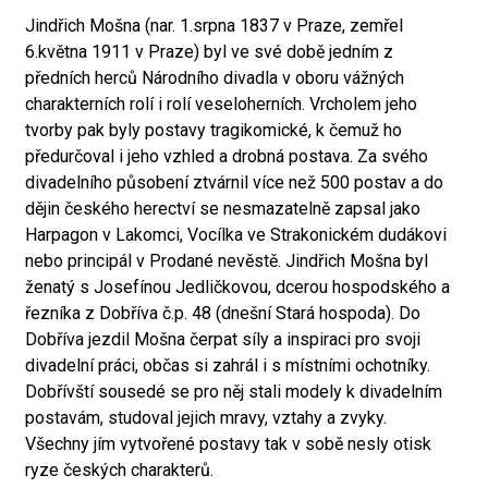
Jindřich Mošna (nar. 1.srpna 1837 v Praze, zemřel
6.května 1911 v Praze) byl ve své době jedním z
předních herců Národního divadla v oboru vážných
charakterních rolí i rolí veseloherních. Vrcholem jeho
tvorby pak byly postavy tragikomické, k čemuž ho
předurčoval i jeho vzhled a drobná postava. Za svého
divadelního působení ztvárnil více než 500 postav a do
dějin českého herectví se nesmazatelně zapsal jako
Harpagon v Lakomci, Vocílka ve Strakonickém dudákovi
nebo principál v Prodané nevěstě. Jindřich Mošna byl
ženatý s Josefínou Jedličkovou, dcerou hospodského a
řezníka z Dobříva č.p. 48 (dnešní Stará hospoda). Do
Dobříva jezdil Mošna čerpat síly a inspiraci pro svoji
divadelní práci, občas si zahrál i s místními ochotníky.
Dobřívští sousedé se pro něj stali modely k divadelním
postavám, studoval jejich mravy, vztahy a zvyky.
Všechny jím vytvořené postavy tak v sobě nesly otisk
ryze českých charakterů.