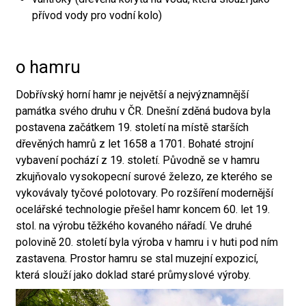
přívod vody pro vodní kolo)
o hamru
Dobřívský horní hamr je největší a nejvýznamnější
památka svého druhu v ČR. Dnešní zděná budova byla
postavena začátkem 19. století na místě starších
dřevěných hamrů z let 1658 a 1701. Bohaté strojní
vybavení pochází z 19. století. Původně se v hamru
zkujňovalo vysokopecní surové železo, ze kterého se
vykovávaly tyčové polotovary. Po rozšíření modernější
ocelářské technologie přešel hamr koncem 60. let 19.
stol. na výrobu těžkého kovaného nářadí. Ve druhé
polovině 20. století byla výroba v hamru i v huti pod ním
zastavena. Prostor hamru se stal muzejní expozicí,
která slouží jako doklad staré průmyslové výroby.