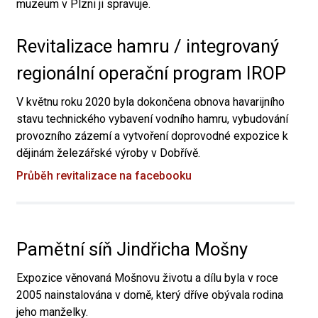
muzeum v Plzni ji spravuje.
Revitalizace hamru / integrovaný
regionální operační program IROP
V květnu roku 2020 byla dokončena obnova havarijního
stavu technického vybavení vodního hamru, vybudování
provozního zázemí a vytvoření doprovodné expozice k
dějinám železářské výroby v Dobřívě.
Průběh revitalizace na facebooku
Pamětní síň Jindřicha Mošny
Expozice věnovaná Mošnovu životu a dílu byla v roce
2005 nainstalována v domě, který dříve obývala rodina
jeho manželky.