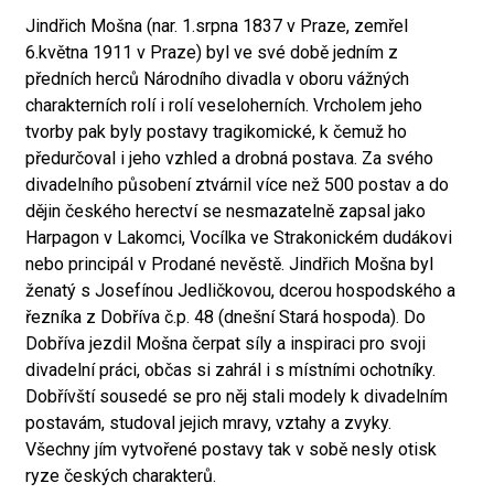
Jindřich Mošna (nar. 1.srpna 1837 v Praze, zemřel
6.května 1911 v Praze) byl ve své době jedním z
předních herců Národního divadla v oboru vážných
charakterních rolí i rolí veseloherních. Vrcholem jeho
tvorby pak byly postavy tragikomické, k čemuž ho
předurčoval i jeho vzhled a drobná postava. Za svého
divadelního působení ztvárnil více než 500 postav a do
dějin českého herectví se nesmazatelně zapsal jako
Harpagon v Lakomci, Vocílka ve Strakonickém dudákovi
nebo principál v Prodané nevěstě. Jindřich Mošna byl
ženatý s Josefínou Jedličkovou, dcerou hospodského a
řezníka z Dobříva č.p. 48 (dnešní Stará hospoda). Do
Dobříva jezdil Mošna čerpat síly a inspiraci pro svoji
divadelní práci, občas si zahrál i s místními ochotníky.
Dobřívští sousedé se pro něj stali modely k divadelním
postavám, studoval jejich mravy, vztahy a zvyky.
Všechny jím vytvořené postavy tak v sobě nesly otisk
ryze českých charakterů.