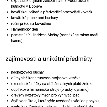
expozici k dějinám železářství na Podbrdsku a
hutnictví v Dobřívě
kovářskou výheň a předváděcí pracoviště kovářů
kovářské práce pod buchary
ruční práce na kovadlině
Hamernický den
pamětní síň Jindřicha Mošny (nachází se mimo areál
hamru)
zajímavosti a unikátní předměty
nadhazovací buchar
důmyslně konstruovaná stojanová vrtačka
excentrické nůžky na stříhání silných plátů železa
doplňkové hamernické stroje (brusky, dynamo)
dřevěný kazetový měch pro vyhřívací pec
čtyři vodní kola, která výše uvedené uvádí do pohybu
vantroky (dřevěná koryta na vodu, která slouží jako