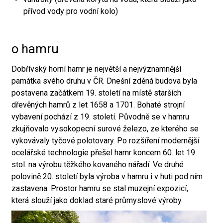
přívod vody pro vodní kolo)
o hamru
Dobřívský horní hamr je největší a nejvýznamnější
památka svého druhu v ČR. Dnešní zděná budova byla
postavena začátkem 19. století na místě starších
dřevěných hamrů z let 1658 a 1701. Bohaté strojní
vybavení pochází z 19. století. Původně se v hamru
zkujňovalo vysokopecní surové železo, ze kterého se
vykovávaly tyčové polotovary. Po rozšíření modernější
ocelářské technologie přešel hamr koncem 60. let 19.
stol. na výrobu těžkého kovaného nářadí. Ve druhé
polovině 20. století byla výroba v hamru i v huti pod ním
zastavena. Prostor hamru se stal muzejní expozicí,
která slouží jako doklad staré průmyslové výroby.