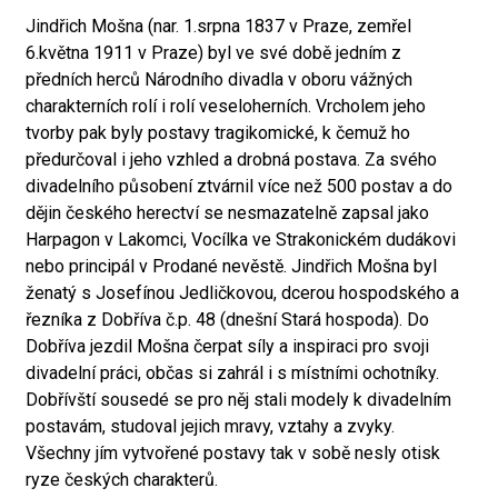
Jindřich Mošna (nar. 1.srpna 1837 v Praze, zemřel
6.května 1911 v Praze) byl ve své době jedním z
předních herců Národního divadla v oboru vážných
charakterních rolí i rolí veseloherních. Vrcholem jeho
tvorby pak byly postavy tragikomické, k čemuž ho
předurčoval i jeho vzhled a drobná postava. Za svého
divadelního působení ztvárnil více než 500 postav a do
dějin českého herectví se nesmazatelně zapsal jako
Harpagon v Lakomci, Vocílka ve Strakonickém dudákovi
nebo principál v Prodané nevěstě. Jindřich Mošna byl
ženatý s Josefínou Jedličkovou, dcerou hospodského a
řezníka z Dobříva č.p. 48 (dnešní Stará hospoda). Do
Dobříva jezdil Mošna čerpat síly a inspiraci pro svoji
divadelní práci, občas si zahrál i s místními ochotníky.
Dobřívští sousedé se pro něj stali modely k divadelním
postavám, studoval jejich mravy, vztahy a zvyky.
Všechny jím vytvořené postavy tak v sobě nesly otisk
ryze českých charakterů.