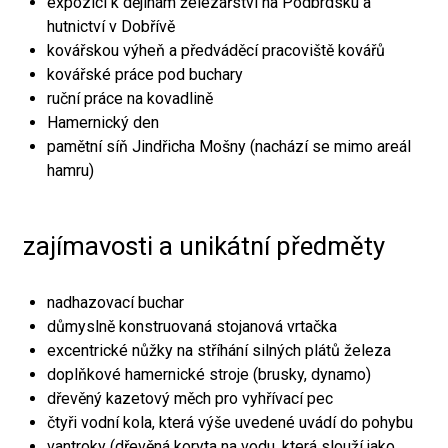
expozici k dějinám železářství na Podbrdsku a
hutnictví v Dobřívě
kovářskou výheň a předváděcí pracoviště kovářů
kovářské práce pod buchary
ruční práce na kovadlině
Hamernický den
pamětní síň Jindřicha Mošny (nachází se mimo areál
hamru)
zajímavosti a unikátní předměty
nadhazovací buchar
důmyslně konstruovaná stojanová vrtačka
excentrické nůžky na stříhání silných plátů železa
doplňkové hamernické stroje (brusky, dynamo)
dřevěný kazetový měch pro vyhřívací pec
čtyři vodní kola, která výše uvedené uvádí do pohybu
vantroky (dřevěná koryta na vodu, která slouží jako