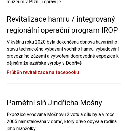
muzeum v Plzni ji spravuje.
Revitalizace hamru / integrovaný
regionální operační program IROP
V květnu roku 2020 byla dokončena obnova havarijního
stavu technického vybavení vodního hamru, vybudování
provozního zázemí a vytvoření doprovodné expozice k
dějinám železářské výroby v Dobřívě.
Průběh revitalizace na facebooku
Pamětní síň Jindřicha Mošny
Expozice věnovaná Mošnovu životu a dílu byla v roce
2005 nainstalována v domě, který dříve obývala rodina
jeho manželky.