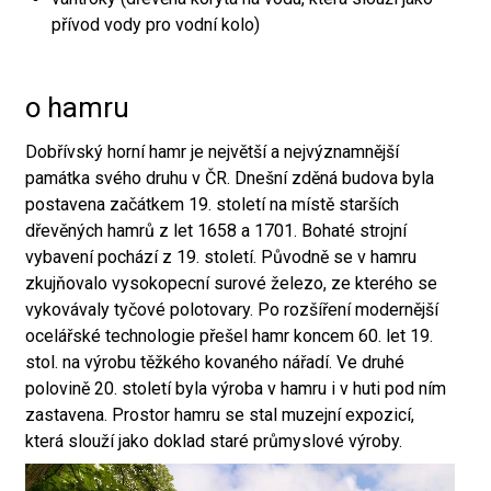
přívod vody pro vodní kolo)
o hamru
Dobřívský horní hamr je největší a nejvýznamnější
památka svého druhu v ČR. Dnešní zděná budova byla
postavena začátkem 19. století na místě starších
dřevěných hamrů z let 1658 a 1701. Bohaté strojní
vybavení pochází z 19. století. Původně se v hamru
zkujňovalo vysokopecní surové železo, ze kterého se
vykovávaly tyčové polotovary. Po rozšíření modernější
ocelářské technologie přešel hamr koncem 60. let 19.
stol. na výrobu těžkého kovaného nářadí. Ve druhé
polovině 20. století byla výroba v hamru i v huti pod ním
zastavena. Prostor hamru se stal muzejní expozicí,
která slouží jako doklad staré průmyslové výroby.