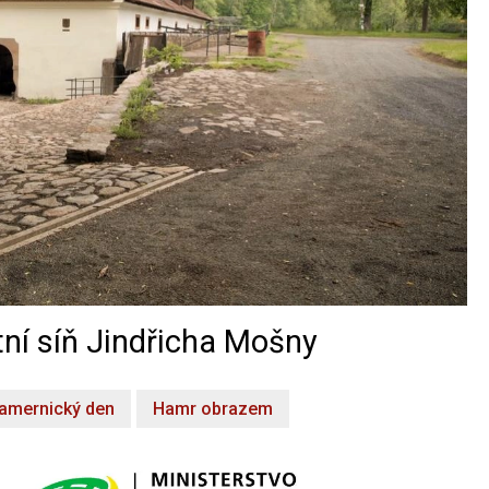
ní síň Jindřicha Mošny
amernický den
Hamr obrazem