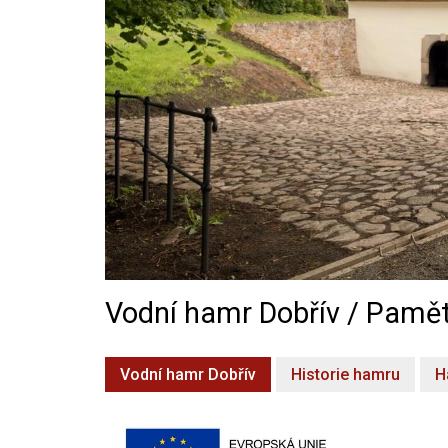
Vodní hamr Dobřív / Pamět
Vodní hamr Dobřív
Historie hamru
H