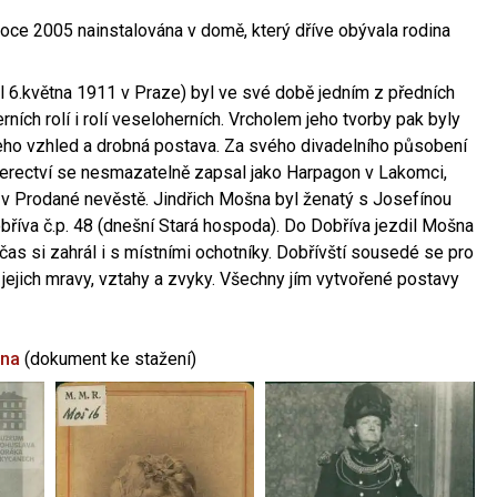
oce 2005 nainstalována v domě, který dříve obývala rodina
l 6.května 1911 v Praze) byl ve své době jedním z předních
ních rolí i rolí veseloherních. Vrcholem jeho tvorby pak byly
jeho vzhled a drobná postava. Za svého divadelního působení
 herectví se nesmazatelně zapsal jako Harpagon v Lakomci,
 v Prodané nevěstě. Jindřich Mošna byl ženatý s Josefínou
říva č.p. 48 (dnešní Stará hospoda). Do Dobříva jezdil Mošna
občas si zahrál i s místními ochotníky. Dobřívští sousedé se pro
 jejich mravy, vztahy a zvyky. Všechny jím vytvořené postavy
šna
(dokument ke stažení)