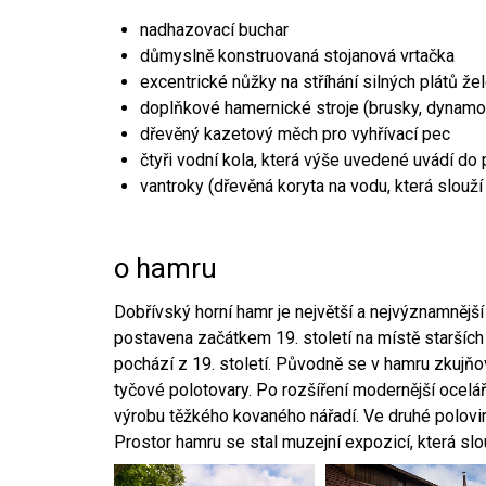
nadhazovací buchar
důmyslně konstruovaná stojanová vrtačka
excentrické nůžky na stříhání silných plátů že
doplňkové hamernické stroje (brusky, dynamo
dřevěný kazetový měch pro vyhřívací pec
čtyři vodní kola, která výše uvedené uvádí do
vantroky (dřevěná koryta na vodu, která slouží
o hamru
Dobřívský horní hamr je největší a nejvýznamněj
postavena začátkem 19. století na místě starších
pochází z 19. století. Původně se v hamru zkujň
tyčové polotovary. Po rozšíření modernější ocelář
výrobu těžkého kovaného nářadí. Ve druhé polovině
Prostor hamru se stal muzejní expozicí, která sl