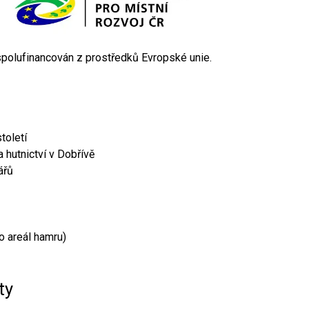
 spolufinancován z prostředků Evropské unie.
toletí
 hutnictví v Dobřívě
ářů
o areál hamru)
ty