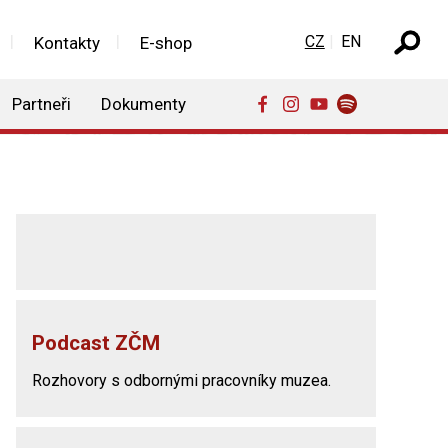
Zvolte jazyk
CZ
EN
Kontakty
E-shop
Partneři
Dokumenty
Podcast ZČM
Rozhovory s odbornými pracovníky muzea.