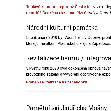
Toulavá kamera - reportáž České televize
(odvy
reportáž Českého rozhlasu Plzeň
(odvysíláno 1
Národní kulturní památka
Dne 8. února 2010 byl Vodní hamr v Dobřívě prohl
která je majetkem Plzeňského kraje a Západočesk
Revitalizace hamru / integrov
V květnu roku 2020 byla dokončena obnova havari
provozního zázemí a vytvoření doprovodné expoz
Průběh revitalizace na facebooku
Pamětní síň Jindřicha Mošny