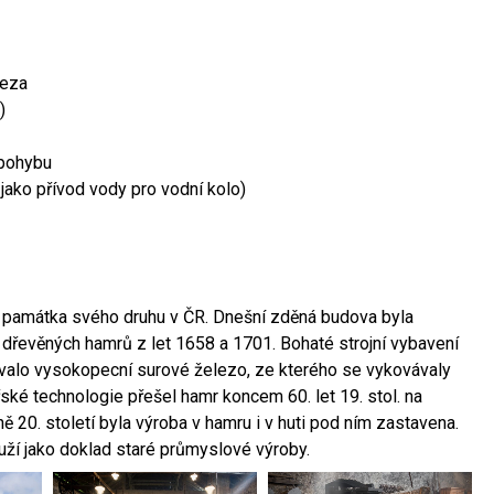
leza
)
 pohybu
 jako přívod vody pro vodní kolo)
ší památka svého druhu v ČR. Dnešní zděná budova byla
 dřevěných hamrů z let 1658 a 1701. Bohaté strojní vybavení
ovalo vysokopecní surové železo, ze kterého se vykovávaly
ské technologie přešel hamr koncem 60. let 19. stol. na
 20. století byla výroba v hamru i v huti pod ním zastavena.
ouží jako doklad staré průmyslové výroby.