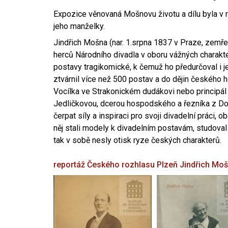
Expozice věnovaná Mošnovu životu a dílu byla v r
jeho manželky.
Jindřich Mošna (nar. 1.srpna 1837 v Praze, zemře
herců Národního divadla v oboru vážných charakter
postavy tragikomické, k čemuž ho předurčoval i 
ztvárnil více než 500 postav a do dějin českého
Vocílka ve Strakonickém dudákovi nebo principál
Jedličkovou, dcerou hospodského a řezníka z Dob
čerpat síly a inspiraci pro svoji divadelní práci, 
něj stali modely k divadelním postavám, studoval
tak v sobě nesly otisk ryze českých charakterů.
reportáž Českého rozhlasu Plzeň
Jindřich Mo