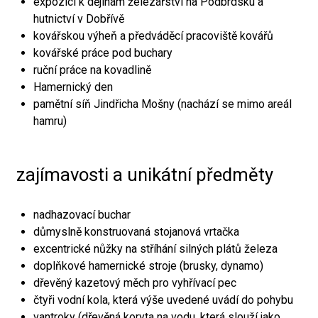
expozici k dějinám železářství na Podbrdsku a
hutnictví v Dobřívě
kovářskou výheň a předváděcí pracoviště kovářů
kovářské práce pod buchary
ruční práce na kovadlině
Hamernický den
pamětní síň Jindřicha Mošny (nachází se mimo areál
hamru)
zajímavosti a unikátní předměty
nadhazovací buchar
důmyslně konstruovaná stojanová vrtačka
excentrické nůžky na stříhání silných plátů železa
doplňkové hamernické stroje (brusky, dynamo)
dřevěný kazetový měch pro vyhřívací pec
čtyři vodní kola, která výše uvedené uvádí do pohybu
vantroky (dřevěná koryta na vodu, která slouží jako