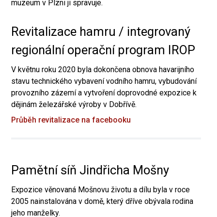
muzeum v Plzni ji spravuje.
Revitalizace hamru / integrovaný
regionální operační program IROP
V květnu roku 2020 byla dokončena obnova havarijního
stavu technického vybavení vodního hamru, vybudování
provozního zázemí a vytvoření doprovodné expozice k
dějinám železářské výroby v Dobřívě.
Průběh revitalizace na facebooku
Pamětní síň Jindřicha Mošny
Expozice věnovaná Mošnovu životu a dílu byla v roce
2005 nainstalována v domě, který dříve obývala rodina
jeho manželky.