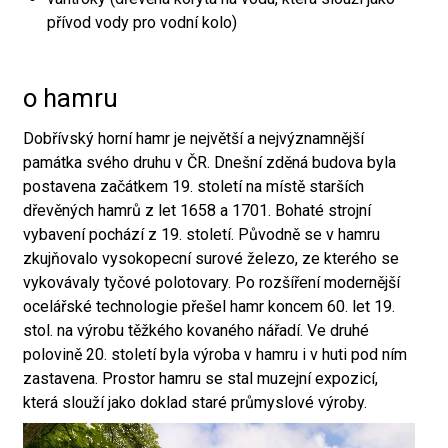
přívod vody pro vodní kolo)
o hamru
Dobřívský horní hamr je největší a nejvýznamnější
památka svého druhu v ČR. Dnešní zděná budova byla
postavena začátkem 19. století na místě starších
dřevěných hamrů z let 1658 a 1701. Bohaté strojní
vybavení pochází z 19. století. Původně se v hamru
zkujňovalo vysokopecní surové železo, ze kterého se
vykovávaly tyčové polotovary. Po rozšíření modernější
ocelářské technologie přešel hamr koncem 60. let 19.
stol. na výrobu těžkého kovaného nářadí. Ve druhé
polovině 20. století byla výroba v hamru i v huti pod ním
zastavena. Prostor hamru se stal muzejní expozicí,
která slouží jako doklad staré průmyslové výroby.