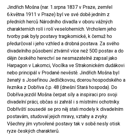
Jindřich Mošna (nar. 1.srpna 1837 v Praze, zemřel
6.května 1911 v Praze) byl ve své době jedním z
předních herců Národního divadla v oboru vážných
charakterních rolí i rolí veseloherních. Vrcholem jeho
tvorby pak byly postavy tragikomické, k čemuž ho
předurčoval i jeho vzhled a drobná postava. Za svého
divadelního působení ztvárnil více než 500 postav a do
dějin českého herectví se nesmazatelně zapsal jako
Harpagon v Lakomci, Vocílka ve Strakonickém dudákovi
nebo principál v Prodané nevěstě. Jindřich Mošna byl
ženatý s Josefínou Jedličkovou, dcerou hospodského a
řezníka z Dobříva č.p. 48 (dnešní Stará hospoda). Do
Dobříva jezdil Mošna čerpat síly a inspiraci pro svoji
divadelní práci, občas si zahrál i s místními ochotníky.
Dobřívští sousedé se pro něj stali modely k divadelním
postavám, studoval jejich mravy, vztahy a zvyky.
Všechny jím vytvořené postavy tak v sobě nesly otisk
ryze českých charakterů.