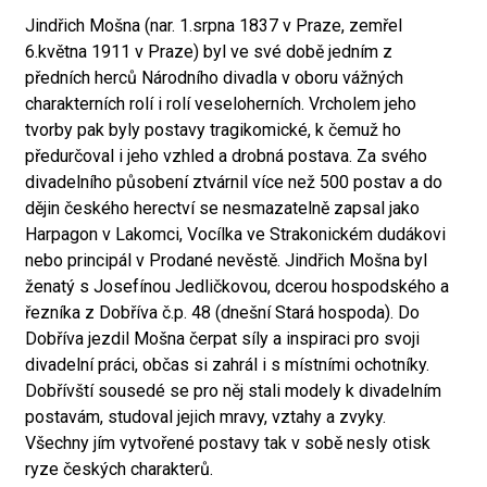
Jindřich Mošna (nar. 1.srpna 1837 v Praze, zemřel
6.května 1911 v Praze) byl ve své době jedním z
předních herců Národního divadla v oboru vážných
charakterních rolí i rolí veseloherních. Vrcholem jeho
tvorby pak byly postavy tragikomické, k čemuž ho
předurčoval i jeho vzhled a drobná postava. Za svého
divadelního působení ztvárnil více než 500 postav a do
dějin českého herectví se nesmazatelně zapsal jako
Harpagon v Lakomci, Vocílka ve Strakonickém dudákovi
nebo principál v Prodané nevěstě. Jindřich Mošna byl
ženatý s Josefínou Jedličkovou, dcerou hospodského a
řezníka z Dobříva č.p. 48 (dnešní Stará hospoda). Do
Dobříva jezdil Mošna čerpat síly a inspiraci pro svoji
divadelní práci, občas si zahrál i s místními ochotníky.
Dobřívští sousedé se pro něj stali modely k divadelním
postavám, studoval jejich mravy, vztahy a zvyky.
Všechny jím vytvořené postavy tak v sobě nesly otisk
ryze českých charakterů.