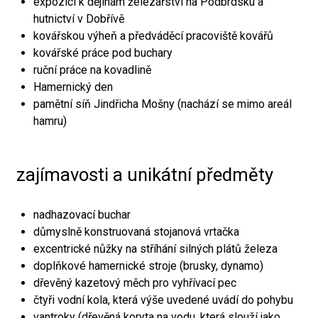
expozici k dějinám železářství na Podbrdsku a
hutnictví v Dobřívě
kovářskou výheň a předváděcí pracoviště kovářů
kovářské práce pod buchary
ruční práce na kovadlině
Hamernický den
pamětní síň Jindřicha Mošny (nachází se mimo areál
hamru)
zajímavosti a unikátní předměty
nadhazovací buchar
důmyslně konstruovaná stojanová vrtačka
excentrické nůžky na stříhání silných plátů železa
doplňkové hamernické stroje (brusky, dynamo)
dřevěný kazetový měch pro vyhřívací pec
čtyři vodní kola, která výše uvedené uvádí do pohybu
vantroky (dřevěná koryta na vodu, která slouží jako