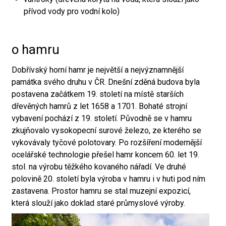
přívod vody pro vodní kolo)
o hamru
Dobřívský horní hamr je největší a nejvýznamnější
památka svého druhu v ČR. Dnešní zděná budova byla
postavena začátkem 19. století na místě starších
dřevěných hamrů z let 1658 a 1701. Bohaté strojní
vybavení pochází z 19. století. Původně se v hamru
zkujňovalo vysokopecní surové železo, ze kterého se
vykovávaly tyčové polotovary. Po rozšíření modernější
ocelářské technologie přešel hamr koncem 60. let 19.
stol. na výrobu těžkého kovaného nářadí. Ve druhé
polovině 20. století byla výroba v hamru i v huti pod ním
zastavena. Prostor hamru se stal muzejní expozicí,
která slouží jako doklad staré průmyslové výroby.