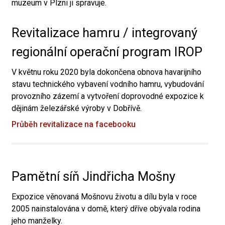
muzeum v Plzni ji spravuje.
Revitalizace hamru / integrovaný
regionální operační program IROP
V květnu roku 2020 byla dokončena obnova havarijního
stavu technického vybavení vodního hamru, vybudování
provozního zázemí a vytvoření doprovodné expozice k
dějinám železářské výroby v Dobřívě.
Průběh revitalizace na facebooku
Pamětní síň Jindřicha Mošny
Expozice věnovaná Mošnovu životu a dílu byla v roce
2005 nainstalována v domě, který dříve obývala rodina
jeho manželky.