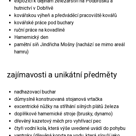
expozici k dějinám železářství na Podbrdsku a
hutnictví v Dobřívě
kovářskou výheň a předváděcí pracoviště kovářů
kovářské práce pod buchary
ruční práce na kovadlině
Hamernický den
pamětní síň Jindřicha Mošny (nachází se mimo areál
hamru)
zajímavosti a unikátní předměty
nadhazovací buchar
důmyslně konstruovaná stojanová vrtačka
excentrické nůžky na stříhání silných plátů železa
doplňkové hamernické stroje (brusky, dynamo)
dřevěný kazetový měch pro vyhřívací pec
čtyři vodní kola, která výše uvedené uvádí do pohybu
vantroky (dřevěná koryta na vodu, která slouží jako