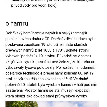
přívod vody pro vodní kolo)
o hamru
Dobřívský horní hamr je největší a nejvýznamnější
památka svého druhu v ČR. Dnešní zděná budova byla
postavena začátkem 19. století na místě starších
dřevěných hamrů z let 1658 a 1701. Bohaté strojní
vybavení pochází z 19. století. Původně se v hamru
zkujňovalo vysokopecní surové železo, ze kterého se
vykovávaly tyčové polotovary. Po rozšíření modernější
ocelářské technologie přešel hamr koncem 60. let 19.
stol. na výrobu těžkého kovaného nářadí. Ve druhé
polovině 20. století byla výroba v hamru i v huti pod ním
zastavena. Prostor hamru se stal muzejní expozicí,
která slouží jako doklad staré průmyslové výroby.