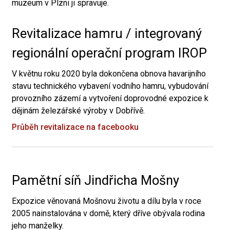
muzeum v Plzni ji spravuje.
Revitalizace hamru / integrovaný
regionální operační program IROP
V květnu roku 2020 byla dokončena obnova havarijního
stavu technického vybavení vodního hamru, vybudování
provozního zázemí a vytvoření doprovodné expozice k
dějinám železářské výroby v Dobřívě.
Průběh revitalizace na facebooku
Pamětní síň Jindřicha Mošny
Expozice věnovaná Mošnovu životu a dílu byla v roce
2005 nainstalována v domě, který dříve obývala rodina
jeho manželky.