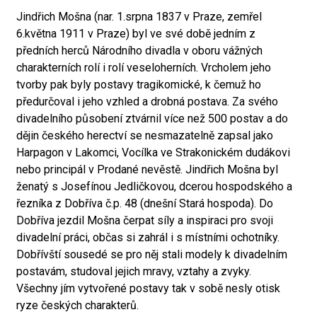
Jindřich Mošna (nar. 1.srpna 1837 v Praze, zemřel
6.května 1911 v Praze) byl ve své době jedním z
předních herců Národního divadla v oboru vážných
charakterních rolí i rolí veseloherních. Vrcholem jeho
tvorby pak byly postavy tragikomické, k čemuž ho
předurčoval i jeho vzhled a drobná postava. Za svého
divadelního působení ztvárnil více než 500 postav a do
dějin českého herectví se nesmazatelně zapsal jako
Harpagon v Lakomci, Vocílka ve Strakonickém dudákovi
nebo principál v Prodané nevěstě. Jindřich Mošna byl
ženatý s Josefínou Jedličkovou, dcerou hospodského a
řezníka z Dobříva č.p. 48 (dnešní Stará hospoda). Do
Dobříva jezdil Mošna čerpat síly a inspiraci pro svoji
divadelní práci, občas si zahrál i s místními ochotníky.
Dobřívští sousedé se pro něj stali modely k divadelním
postavám, studoval jejich mravy, vztahy a zvyky.
Všechny jím vytvořené postavy tak v sobě nesly otisk
ryze českých charakterů.