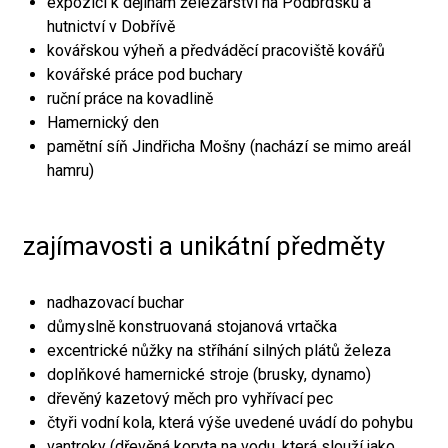
expozici k dějinám železářství na Podbrdsku a
hutnictví v Dobřívě
kovářskou výheň a předváděcí pracoviště kovářů
kovářské práce pod buchary
ruční práce na kovadlině
Hamernický den
pamětní síň Jindřicha Mošny (nachází se mimo areál
hamru)
zajímavosti a unikátní předměty
nadhazovací buchar
důmyslně konstruovaná stojanová vrtačka
excentrické nůžky na stříhání silných plátů železa
doplňkové hamernické stroje (brusky, dynamo)
dřevěný kazetový měch pro vyhřívací pec
čtyři vodní kola, která výše uvedené uvádí do pohybu
vantroky (dřevěná koryta na vodu, která slouží jako