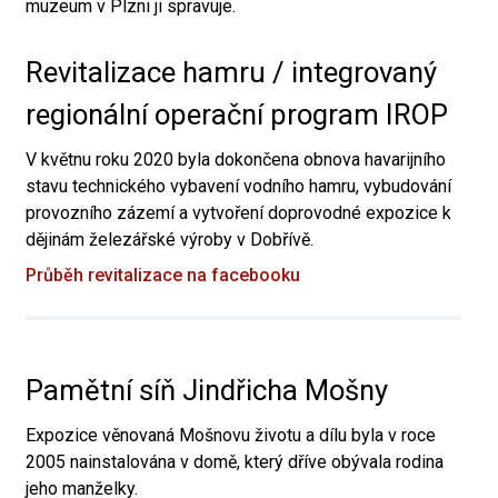
muzeum v Plzni ji spravuje.
Revitalizace hamru / integrovaný
regionální operační program IROP
V květnu roku 2020 byla dokončena obnova havarijního
stavu technického vybavení vodního hamru, vybudování
provozního zázemí a vytvoření doprovodné expozice k
dějinám železářské výroby v Dobřívě.
Průběh revitalizace na facebooku
Pamětní síň Jindřicha Mošny
Expozice věnovaná Mošnovu životu a dílu byla v roce
2005 nainstalována v domě, který dříve obývala rodina
jeho manželky.