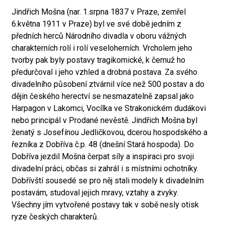
Jindřich Mošna (nar. 1.srpna 1837 v Praze, zemřel
6.května 1911 v Praze) byl ve své době jedním z
předních herců Národního divadla v oboru vážných
charakterních rolí i rolí veseloherních. Vrcholem jeho
tvorby pak byly postavy tragikomické, k čemuž ho
předurčoval i jeho vzhled a drobná postava. Za svého
divadelního působení ztvárnil více než 500 postav a do
dějin českého herectví se nesmazatelně zapsal jako
Harpagon v Lakomci, Vocílka ve Strakonickém dudákovi
nebo principál v Prodané nevěstě. Jindřich Mošna byl
ženatý s Josefínou Jedličkovou, dcerou hospodského a
řezníka z Dobříva č.p. 48 (dnešní Stará hospoda). Do
Dobříva jezdil Mošna čerpat síly a inspiraci pro svoji
divadelní práci, občas si zahrál i s místními ochotníky.
Dobřívští sousedé se pro něj stali modely k divadelním
postavám, studoval jejich mravy, vztahy a zvyky.
Všechny jím vytvořené postavy tak v sobě nesly otisk
ryze českých charakterů.