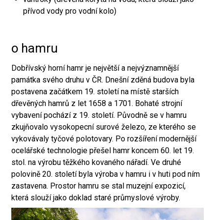
přívod vody pro vodní kolo)
o hamru
Dobřívský horní hamr je největší a nejvýznamnější
památka svého druhu v ČR. Dnešní zděná budova byla
postavena začátkem 19. století na místě starších
dřevěných hamrů z let 1658 a 1701. Bohaté strojní
vybavení pochází z 19. století. Původně se v hamru
zkujňovalo vysokopecní surové železo, ze kterého se
vykovávaly tyčové polotovary. Po rozšíření modernější
ocelářské technologie přešel hamr koncem 60. let 19.
stol. na výrobu těžkého kovaného nářadí. Ve druhé
polovině 20. století byla výroba v hamru i v huti pod ním
zastavena. Prostor hamru se stal muzejní expozicí,
která slouží jako doklad staré průmyslové výroby.