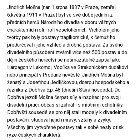
Jindřich Mošna (nar. 1.srpna 1837 v Praze, zemřel
6.května 1911 v Praze) byl ve své době jedním z
předních herců Národního divadla v oboru vážných
charakterních rolí i rolí veseloherních. Vrcholem jeho
tvorby pak byly postavy tragikomické, k čemuž ho
předurčoval i jeho vzhled a drobná postava. Za svého
divadelního působení ztvárnil více než 500 postav a do
dějin českého herectví se nesmazatelně zapsal jako
Harpagon v Lakomci, Vocílka ve Strakonickém dudákovi
nebo principál v Prodané nevěstě. Jindřich Mošna byl
ženatý s Josefínou Jedličkovou, dcerou hospodského a
řezníka z Dobříva č.p. 48 (dnešní Stará hospoda). Do
Dobříva jezdil Mošna čerpat síly a inspiraci pro svoji
divadelní práci, občas si zahrál i s místními ochotníky.
Dobřívští sousedé se pro něj stali modely k divadelním
postavám, studoval jejich mravy, vztahy a zvyky.
Všechny jím vytvořené postavy tak v sobě nesly otisk
ryze českých charakterů.