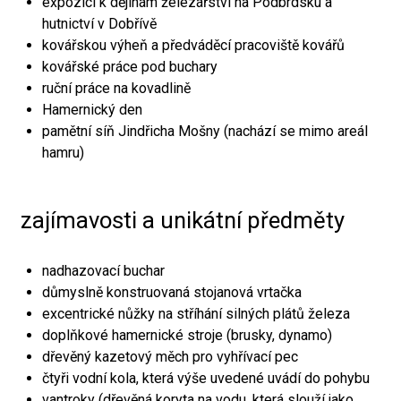
expozici k dějinám železářství na Podbrdsku a
hutnictví v Dobřívě
kovářskou výheň a předváděcí pracoviště kovářů
kovářské práce pod buchary
ruční práce na kovadlině
Hamernický den
pamětní síň Jindřicha Mošny (nachází se mimo areál
hamru)
zajímavosti a unikátní předměty
nadhazovací buchar
důmyslně konstruovaná stojanová vrtačka
excentrické nůžky na stříhání silných plátů železa
doplňkové hamernické stroje (brusky, dynamo)
dřevěný kazetový měch pro vyhřívací pec
čtyři vodní kola, která výše uvedené uvádí do pohybu
vantroky (dřevěná koryta na vodu, která slouží jako