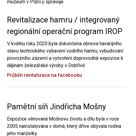
muzeum v Plzni ji spravuje.
Revitalizace hamru / integrovaný
regionální operační program IROP
V květnu roku 2020 byla dokončena obnova havarijního
stavu technického vybavení vodního hamru, vybudování
provozního zázemí a vytvoření doprovodné expozice k
dějinám železářské výroby v Dobřívě.
Průběh revitalizace na facebooku
Pamětní síň Jindřicha Mošny
Expozice věnovaná Mošnovu životu a dílu byla v roce
2005 nainstalována v domě, který dříve obývala rodina
jeho manželky.