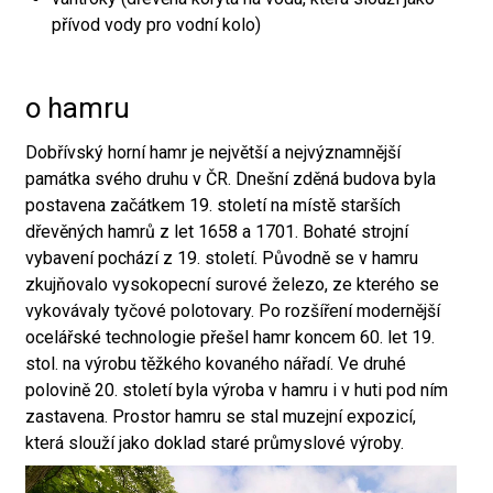
přívod vody pro vodní kolo)
o hamru
Dobřívský horní hamr je největší a nejvýznamnější
památka svého druhu v ČR. Dnešní zděná budova byla
postavena začátkem 19. století na místě starších
dřevěných hamrů z let 1658 a 1701. Bohaté strojní
vybavení pochází z 19. století. Původně se v hamru
zkujňovalo vysokopecní surové železo, ze kterého se
vykovávaly tyčové polotovary. Po rozšíření modernější
ocelářské technologie přešel hamr koncem 60. let 19.
stol. na výrobu těžkého kovaného nářadí. Ve druhé
polovině 20. století byla výroba v hamru i v huti pod ním
zastavena. Prostor hamru se stal muzejní expozicí,
která slouží jako doklad staré průmyslové výroby.