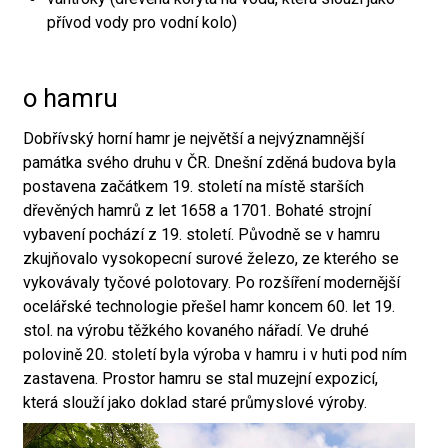
přívod vody pro vodní kolo)
o hamru
Dobřívský horní hamr je největší a nejvýznamnější
památka svého druhu v ČR. Dnešní zděná budova byla
postavena začátkem 19. století na místě starších
dřevěných hamrů z let 1658 a 1701. Bohaté strojní
vybavení pochází z 19. století. Původně se v hamru
zkujňovalo vysokopecní surové železo, ze kterého se
vykovávaly tyčové polotovary. Po rozšíření modernější
ocelářské technologie přešel hamr koncem 60. let 19.
stol. na výrobu těžkého kovaného nářadí. Ve druhé
polovině 20. století byla výroba v hamru i v huti pod ním
zastavena. Prostor hamru se stal muzejní expozicí,
která slouží jako doklad staré průmyslové výroby.