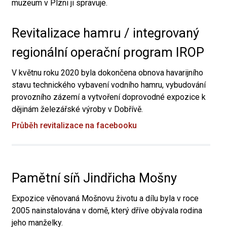
muzeum v Plzni ji spravuje.
Revitalizace hamru / integrovaný
regionální operační program IROP
V květnu roku 2020 byla dokončena obnova havarijního
stavu technického vybavení vodního hamru, vybudování
provozního zázemí a vytvoření doprovodné expozice k
dějinám železářské výroby v Dobřívě.
Průběh revitalizace na facebooku
Pamětní síň Jindřicha Mošny
Expozice věnovaná Mošnovu životu a dílu byla v roce
2005 nainstalována v domě, který dříve obývala rodina
jeho manželky.