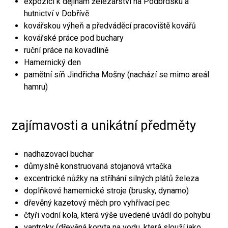
expozici k dějinám železářství na Podbrdsku a
hutnictví v Dobřívě
kovářskou výheň a předváděcí pracoviště kovářů
kovářské práce pod buchary
ruční práce na kovadlině
Hamernický den
pamětní síň Jindřicha Mošny (nachází se mimo areál
hamru)
zajímavosti a unikátní předměty
nadhazovací buchar
důmyslně konstruovaná stojanová vrtačka
excentrické nůžky na stříhání silných plátů železa
doplňkové hamernické stroje (brusky, dynamo)
dřevěný kazetový měch pro vyhřívací pec
čtyři vodní kola, která výše uvedené uvádí do pohybu
vantroky (dřevěná koryta na vodu, která slouží jako