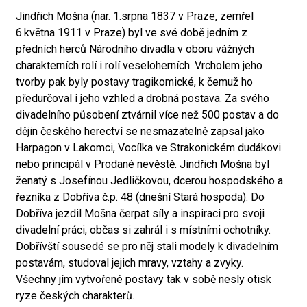
Jindřich Mošna (nar. 1.srpna 1837 v Praze, zemřel
6.května 1911 v Praze) byl ve své době jedním z
předních herců Národního divadla v oboru vážných
charakterních rolí i rolí veseloherních. Vrcholem jeho
tvorby pak byly postavy tragikomické, k čemuž ho
předurčoval i jeho vzhled a drobná postava. Za svého
divadelního působení ztvárnil více než 500 postav a do
dějin českého herectví se nesmazatelně zapsal jako
Harpagon v Lakomci, Vocílka ve Strakonickém dudákovi
nebo principál v Prodané nevěstě. Jindřich Mošna byl
ženatý s Josefínou Jedličkovou, dcerou hospodského a
řezníka z Dobříva č.p. 48 (dnešní Stará hospoda). Do
Dobříva jezdil Mošna čerpat síly a inspiraci pro svoji
divadelní práci, občas si zahrál i s místními ochotníky.
Dobřívští sousedé se pro něj stali modely k divadelním
postavám, studoval jejich mravy, vztahy a zvyky.
Všechny jím vytvořené postavy tak v sobě nesly otisk
ryze českých charakterů.