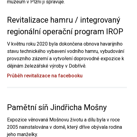
muzeum v Plzni ji spravuje.
Revitalizace hamru / integrovaný
regionální operační program IROP
V květnu roku 2020 byla dokončena obnova havarijního
stavu technického vybavení vodního hamru, vybudování
provozního zázemí a vytvoření doprovodné expozice k
dějinám železářské výroby v Dobřívě.
Průběh revitalizace na facebooku
Pamětní síň Jindřicha Mošny
Expozice věnovaná Mošnovu životu a dílu byla v roce
2005 nainstalována v domě, který dříve obývala rodina
jeho manželky.