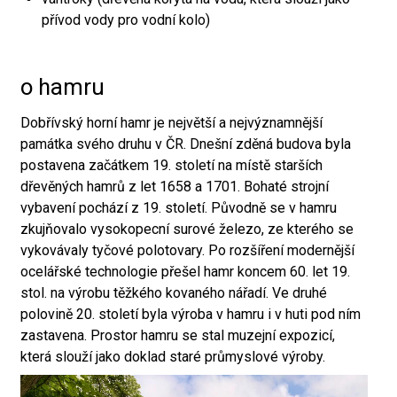
přívod vody pro vodní kolo)
o hamru
Dobřívský horní hamr je největší a nejvýznamnější
památka svého druhu v ČR. Dnešní zděná budova byla
postavena začátkem 19. století na místě starších
dřevěných hamrů z let 1658 a 1701. Bohaté strojní
vybavení pochází z 19. století. Původně se v hamru
zkujňovalo vysokopecní surové železo, ze kterého se
vykovávaly tyčové polotovary. Po rozšíření modernější
ocelářské technologie přešel hamr koncem 60. let 19.
stol. na výrobu těžkého kovaného nářadí. Ve druhé
polovině 20. století byla výroba v hamru i v huti pod ním
zastavena. Prostor hamru se stal muzejní expozicí,
která slouží jako doklad staré průmyslové výroby.