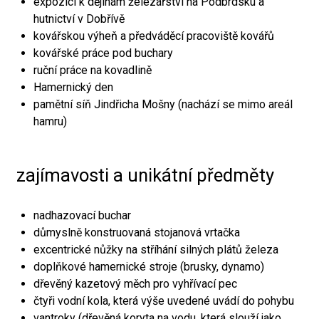
expozici k dějinám železářství na Podbrdsku a
hutnictví v Dobřívě
kovářskou výheň a předváděcí pracoviště kovářů
kovářské práce pod buchary
ruční práce na kovadlině
Hamernický den
pamětní síň Jindřicha Mošny (nachází se mimo areál
hamru)
zajímavosti a unikátní předměty
nadhazovací buchar
důmyslně konstruovaná stojanová vrtačka
excentrické nůžky na stříhání silných plátů železa
doplňkové hamernické stroje (brusky, dynamo)
dřevěný kazetový měch pro vyhřívací pec
čtyři vodní kola, která výše uvedené uvádí do pohybu
vantroky (dřevěná koryta na vodu, která slouží jako