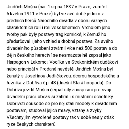
Jindřich Mošna (nar. 1.srpna 1837 v Praze, zemřel
6.května 1911 v Praze) byl ve své době jedním z
předních herců Národního divadla v oboru vážných
charakterních rolí i rolí veseloherních. Vrcholem jeho
tvorby pak byly postavy tragikomické, k čemuž ho
předurčoval i jeho vzhled a drobná postava. Za svého
divadelního působení ztvárnil více než 500 postav a do
dějin českého herectví se nesmazatelně zapsal jako
Harpagon v Lakomci, Vocílka ve Strakonickém dudákovi
nebo principál v Prodané nevěstě. Jindřich Mošna byl
ženatý s Josefínou Jedličkovou, dcerou hospodského a
řezníka z Dobříva č.p. 48 (dnešní Stará hospoda). Do
Dobříva jezdil Mošna čerpat síly a inspiraci pro svoji
divadelní práci, občas si zahrál i s místními ochotníky.
Dobřívští sousedé se pro něj stali modely k divadelním
postavám, studoval jejich mravy, vztahy a zvyky.
Všechny jím vytvořené postavy tak v sobě nesly otisk
ryze českých charakterů.