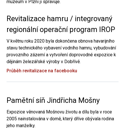
muzeum v Plzni ji spravuje.
Revitalizace hamru / integrovaný
regionální operační program IROP
V květnu roku 2020 byla dokončena obnova havarijního
stavu technického vybavení vodního hamru, vybudování
provozního zázemí a vytvoření doprovodné expozice k
dějinám železářské výroby v Dobřívě.
Průběh revitalizace na facebooku
Pamětní síň Jindřicha Mošny
Expozice věnovaná Mošnovu životu a dílu byla v roce
2005 nainstalována v domě, který dříve obývala rodina
jeho manželky.