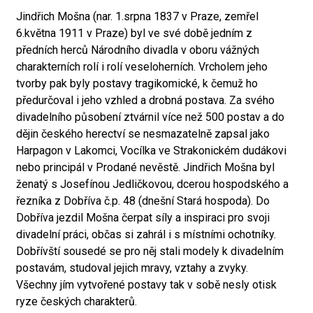
Jindřich Mošna (nar. 1.srpna 1837 v Praze, zemřel
6.května 1911 v Praze) byl ve své době jedním z
předních herců Národního divadla v oboru vážných
charakterních rolí i rolí veseloherních. Vrcholem jeho
tvorby pak byly postavy tragikomické, k čemuž ho
předurčoval i jeho vzhled a drobná postava. Za svého
divadelního působení ztvárnil více než 500 postav a do
dějin českého herectví se nesmazatelně zapsal jako
Harpagon v Lakomci, Vocílka ve Strakonickém dudákovi
nebo principál v Prodané nevěstě. Jindřich Mošna byl
ženatý s Josefínou Jedličkovou, dcerou hospodského a
řezníka z Dobříva č.p. 48 (dnešní Stará hospoda). Do
Dobříva jezdil Mošna čerpat síly a inspiraci pro svoji
divadelní práci, občas si zahrál i s místními ochotníky.
Dobřívští sousedé se pro něj stali modely k divadelním
postavám, studoval jejich mravy, vztahy a zvyky.
Všechny jím vytvořené postavy tak v sobě nesly otisk
ryze českých charakterů.