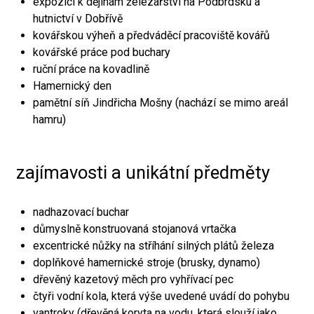
expozici k dějinám železářství na Podbrdsku a
hutnictví v Dobřívě
kovářskou výheň a předváděcí pracoviště kovářů
kovářské práce pod buchary
ruční práce na kovadlině
Hamernický den
pamětní síň Jindřicha Mošny (nachází se mimo areál
hamru)
zajímavosti a unikátní předměty
nadhazovací buchar
důmyslně konstruovaná stojanová vrtačka
excentrické nůžky na stříhání silných plátů železa
doplňkové hamernické stroje (brusky, dynamo)
dřevěný kazetový měch pro vyhřívací pec
čtyři vodní kola, která výše uvedené uvádí do pohybu
vantroky (dřevěná koryta na vodu, která slouží jako