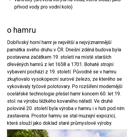
přívod vody pro vodní kolo)
o hamru
Dobřívský horní hamr je největší a nejvýznamnější
památka svého druhu v ČR. Dnešní zděná budova byla
postavena začátkem 19. století na místě starších
dřevěných hamrů z let 1658 a 1701. Bohaté strojní
vybavení pochází z 19. století. Původně se v hamru
zkujňovalo vysokopecní surové železo, ze kterého se
vykovávaly tyčové polotovary. Po rozšíření modernější
ocelářské technologie přešel hamr koncem 60. let 19.
stol. na výrobu těžkého kovaného nářadí. Ve druhé
polovině 20. století byla výroba v hamru i v huti pod ním
zastavena. Prostor hamru se stal muzejní expozicí,
která slouží jako doklad staré průmyslové výroby.