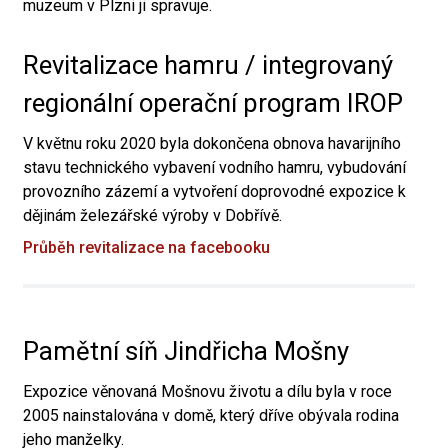
muzeum v Plzni ji spravuje.
Revitalizace hamru / integrovaný
regionální operační program IROP
V květnu roku 2020 byla dokončena obnova havarijního
stavu technického vybavení vodního hamru, vybudování
provozního zázemí a vytvoření doprovodné expozice k
dějinám železářské výroby v Dobřívě.
Průběh revitalizace na facebooku
Pamětní síň Jindřicha Mošny
Expozice věnovaná Mošnovu životu a dílu byla v roce
2005 nainstalována v domě, který dříve obývala rodina
jeho manželky.