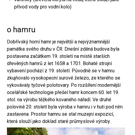
přívod vody pro vodní kolo)
o hamru
Dobřívský horní hamr je největší a nejvýznamnější
památka svého druhu v ČR. Dnešní zděná budova byla
postavena začátkem 19. století na místě starších
dřevěných hamrů z let 1658 a 1701. Bohaté strojní
vybavení pochází z 19. století. Původně se v hamru
zkujňovalo vysokopecní surové železo, ze kterého se
vykovávaly tyčové polotovary. Po rozšíření modernější
ocelářské technologie přešel hamr koncem 60. let 19.
stol. na výrobu těžkého kovaného nářadí. Ve druhé
polovině 20. století byla výroba v hamru i v huti pod ním
zastavena. Prostor hamru se stal muzejní expozicí,
která slouží jako doklad staré průmyslové výroby.