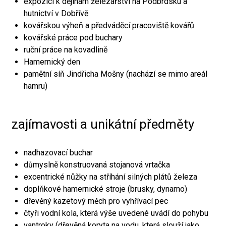
expozici k dějinám železářství na Podbrdsku a
hutnictví v Dobřívě
kovářskou výheň a předváděcí pracoviště kovářů
kovářské práce pod buchary
ruční práce na kovadlině
Hamernický den
pamětní síň Jindřicha Mošny (nachází se mimo areál
hamru)
zajímavosti a unikátní předměty
nadhazovací buchar
důmyslně konstruovaná stojanová vrtačka
excentrické nůžky na stříhání silných plátů železa
doplňkové hamernické stroje (brusky, dynamo)
dřevěný kazetový měch pro vyhřívací pec
čtyři vodní kola, která výše uvedené uvádí do pohybu
vantroky (dřevěná koryta na vodu, která slouží jako