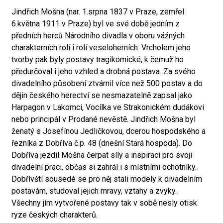
Jindřich Mošna (nar. 1.srpna 1837 v Praze, zemřel
6.května 1911 v Praze) byl ve své době jedním z
předních herců Národního divadla v oboru vážných
charakterních rolí i rolí veseloherních. Vrcholem jeho
tvorby pak byly postavy tragikomické, k čemuž ho
předurčoval i jeho vzhled a drobná postava. Za svého
divadelního působení ztvárnil více než 500 postav a do
dějin českého herectví se nesmazatelně zapsal jako
Harpagon v Lakomci, Vocílka ve Strakonickém dudákovi
nebo principál v Prodané nevěstě. Jindřich Mošna byl
ženatý s Josefínou Jedličkovou, dcerou hospodského a
řezníka z Dobříva č.p. 48 (dnešní Stará hospoda). Do
Dobříva jezdil Mošna čerpat síly a inspiraci pro svoji
divadelní práci, občas si zahrál i s místními ochotníky.
Dobřívští sousedé se pro něj stali modely k divadelním
postavám, studoval jejich mravy, vztahy a zvyky.
Všechny jím vytvořené postavy tak v sobě nesly otisk
ryze českých charakterů.