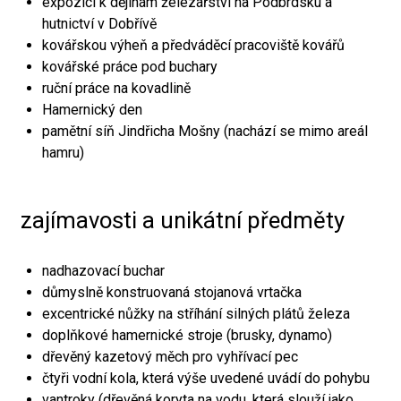
expozici k dějinám železářství na Podbrdsku a
hutnictví v Dobřívě
kovářskou výheň a předváděcí pracoviště kovářů
kovářské práce pod buchary
ruční práce na kovadlině
Hamernický den
pamětní síň Jindřicha Mošny (nachází se mimo areál
hamru)
zajímavosti a unikátní předměty
nadhazovací buchar
důmyslně konstruovaná stojanová vrtačka
excentrické nůžky na stříhání silných plátů železa
doplňkové hamernické stroje (brusky, dynamo)
dřevěný kazetový měch pro vyhřívací pec
čtyři vodní kola, která výše uvedené uvádí do pohybu
vantroky (dřevěná koryta na vodu, která slouží jako