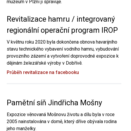
muzeum v Plzni ji spravuje.
Revitalizace hamru / integrovaný
regionální operační program IROP
V květnu roku 2020 byla dokončena obnova havarijního
stavu technického vybavení vodního hamru, vybudování
provozního zázemí a vytvoření doprovodné expozice k
dějinám železářské výroby v Dobřívě.
Průběh revitalizace na facebooku
Pamětní síň Jindřicha Mošny
Expozice věnovaná Mošnovu životu a dílu byla v roce
2005 nainstalována v domě, který dříve obývala rodina
jeho manželky.