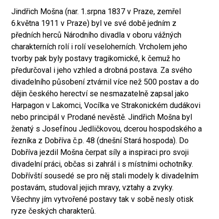
Jindřich Mošna (nar. 1.srpna 1837 v Praze, zemřel
6.května 1911 v Praze) byl ve své době jedním z
předních herců Národního divadla v oboru vážných
charakterních rolí i rolí veseloherních. Vrcholem jeho
tvorby pak byly postavy tragikomické, k čemuž ho
předurčoval i jeho vzhled a drobná postava. Za svého
divadelního působení ztvárnil více než 500 postav a do
dějin českého herectví se nesmazatelně zapsal jako
Harpagon v Lakomci, Vocílka ve Strakonickém dudákovi
nebo principál v Prodané nevěstě. Jindřich Mošna byl
ženatý s Josefínou Jedličkovou, dcerou hospodského a
řezníka z Dobříva č.p. 48 (dnešní Stará hospoda). Do
Dobříva jezdil Mošna čerpat síly a inspiraci pro svoji
divadelní práci, občas si zahrál i s místními ochotníky.
Dobřívští sousedé se pro něj stali modely k divadelním
postavám, studoval jejich mravy, vztahy a zvyky.
Všechny jím vytvořené postavy tak v sobě nesly otisk
ryze českých charakterů.