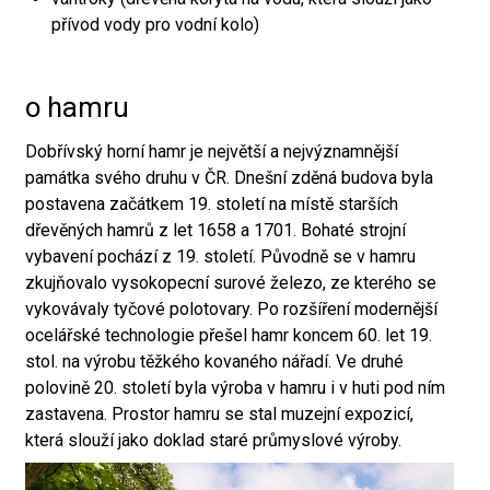
přívod vody pro vodní kolo)
o hamru
Dobřívský horní hamr je největší a nejvýznamnější
památka svého druhu v ČR. Dnešní zděná budova byla
postavena začátkem 19. století na místě starších
dřevěných hamrů z let 1658 a 1701. Bohaté strojní
vybavení pochází z 19. století. Původně se v hamru
zkujňovalo vysokopecní surové železo, ze kterého se
vykovávaly tyčové polotovary. Po rozšíření modernější
ocelářské technologie přešel hamr koncem 60. let 19.
stol. na výrobu těžkého kovaného nářadí. Ve druhé
polovině 20. století byla výroba v hamru i v huti pod ním
zastavena. Prostor hamru se stal muzejní expozicí,
která slouží jako doklad staré průmyslové výroby.