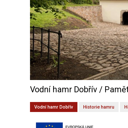
Vodní hamr Dobřív / Pamět
Vodní hamr Dobřív
Historie hamru
H