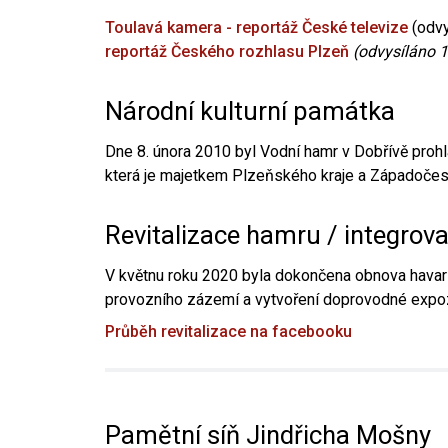
Toulavá kamera - reportáž České televize
(odvy
reportáž Českého rozhlasu Plzeň
(odvysíláno 1
Národní kulturní památka
Dne 8. února 2010 byl Vodní hamr v Dobřívě prohl
která je majetkem Plzeňského kraje a Západočesk
Revitalizace hamru / integrov
V květnu roku 2020 byla dokončena obnova havari
provozního zázemí a vytvoření doprovodné expoz
Průběh revitalizace na facebooku
Pamětní síň Jindřicha Mošny