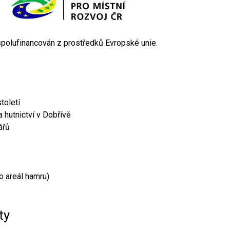
 spolufinancován z prostředků Evropské unie.
toletí
 hutnictví v Dobřívě
ářů
o areál hamru)
ty