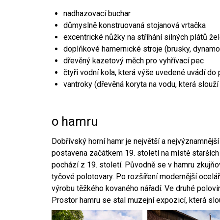
nadhazovací buchar
důmyslně konstruovaná stojanová vrtačka
excentrické nůžky na stříhání silných plátů že
doplňkové hamernické stroje (brusky, dynamo
dřevěný kazetový měch pro vyhřívací pec
čtyři vodní kola, která výše uvedené uvádí do
vantroky (dřevěná koryta na vodu, která slouží
o hamru
Dobřívský horní hamr je největší a nejvýznamněj
postavena začátkem 19. století na místě starších
pochází z 19. století. Původně se v hamru zkujň
tyčové polotovary. Po rozšíření modernější ocelář
výrobu těžkého kovaného nářadí. Ve druhé polovině
Prostor hamru se stal muzejní expozicí, která sl