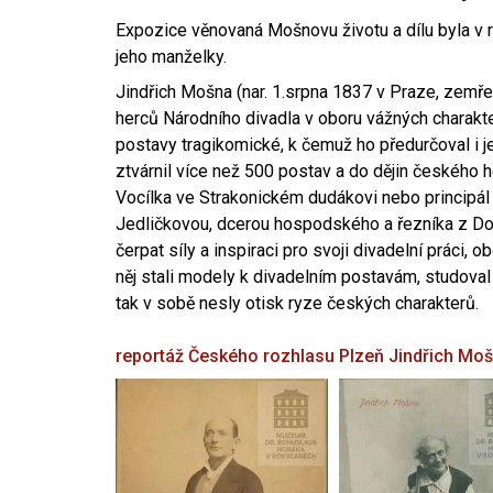
Expozice věnovaná Mošnovu životu a dílu byla v r
jeho manželky.
Jindřich Mošna (nar. 1.srpna 1837 v Praze, zemře
herců Národního divadla v oboru vážných charakter
postavy tragikomické, k čemuž ho předurčoval i 
ztvárnil více než 500 postav a do dějin českého
Vocílka ve Strakonickém dudákovi nebo principál
Jedličkovou, dcerou hospodského a řezníka z Dob
čerpat síly a inspiraci pro svoji divadelní práci, 
něj stali modely k divadelním postavám, studoval
tak v sobě nesly otisk ryze českých charakterů.
reportáž Českého rozhlasu Plzeň
Jindřich Mo