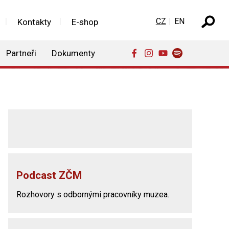
Zvolte jazyk
CZ
EN
Kontakty
E-shop
Partneři
Dokumenty
Podcast ZČM
Rozhovory s odbornými pracovníky muzea.