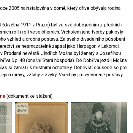
oce 2005 nainstalována v domě, který dříve obývala rodina
l 6.května 1911 v Praze) byl ve své době jedním z předních
ních rolí i rolí veseloherních. Vrcholem jeho tvorby pak byly
jeho vzhled a drobná postava. Za svého divadelního působení
 herectví se nesmazatelně zapsal jako Harpagon v Lakomci,
 v Prodané nevěstě. Jindřich Mošna byl ženatý s Josefínou
říva č.p. 48 (dnešní Stará hospoda). Do Dobříva jezdil Mošna
občas si zahrál i s místními ochotníky. Dobřívští sousedé se pro
 jejich mravy, vztahy a zvyky. Všechny jím vytvořené postavy
šna
(dokument ke stažení)