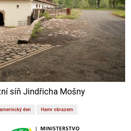
ní síň Jindřicha Mošny
amernický den
Hamr obrazem