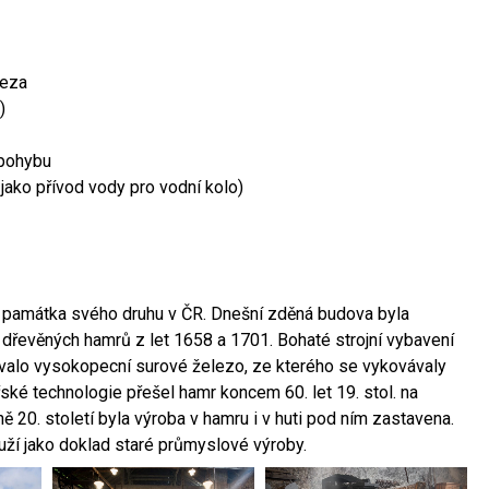
leza
)
 pohybu
 jako přívod vody pro vodní kolo)
ší památka svého druhu v ČR. Dnešní zděná budova byla
 dřevěných hamrů z let 1658 a 1701. Bohaté strojní vybavení
ovalo vysokopecní surové železo, ze kterého se vykovávaly
ské technologie přešel hamr koncem 60. let 19. stol. na
 20. století byla výroba v hamru i v huti pod ním zastavena.
ouží jako doklad staré průmyslové výroby.