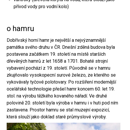
přívod vody pro vodní kolo)
o hamru
Dobřívský horní hamr je největší a nejvýznamnější
památka svého druhu v ČR. Dnešní zděná budova byla
postavena začátkem 19. století na místě starších
dřevěných hamrů z let 1658 a 1701. Bohaté strojní
vybavení pochází z 19. století. Původně se v hamru
zkujňovalo vysokopecní surové železo, ze kterého se
vykovávaly tyčové polotovary. Po rozšíření modernější
ocelářské technologie přešel hamr koncem 60. let 19.
stol. na výrobu těžkého kovaného nářadí. Ve druhé
polovině 20. století byla výroba v hamru i v huti pod ním
zastavena. Prostor hamru se stal muzejní expozicí,
která slouží jako doklad staré průmyslové výroby.