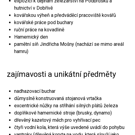
expozici k dějinám železářství na Podbrdsku a
hutnictví v Dobřívě
kovářskou výheň a předváděcí pracoviště kovářů
kovářské práce pod buchary
ruční práce na kovadlině
Hamernický den
pamětní síň Jindřicha Mošny (nachází se mimo areál
hamru)
zajímavosti a unikátní předměty
nadhazovací buchar
důmyslně konstruovaná stojanová vrtačka
excentrické nůžky na stříhání silných plátů železa
doplňkové hamernické stroje (brusky, dynamo)
dřevěný kazetový měch pro vyhřívací pec
čtyři vodní kola, která výše uvedené uvádí do pohybu
vantroky (dřevěná koryta na vodu, která slouží jako