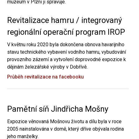
muzeum v Plzni ji spravuje.
Revitalizace hamru / integrovaný
regionální operační program IROP
V květnu roku 2020 byla dokončena obnova havarijního
stavu technického vybavení vodního hamru, vybudování
provozního zázemí a vytvoření doprovodné expozice k
dějinám železářské výroby v Dobřívě.
Průběh revitalizace na facebooku
Pamětní síň Jindřicha Mošny
Expozice věnovaná Mošnovu životu a dílu byla v roce
2005 nainstalována v domě, který dříve obývala rodina
jeho manželky.