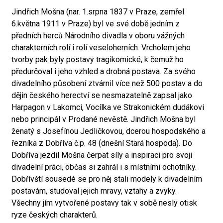
Jindřich Mošna (nar. 1.srpna 1837 v Praze, zemřel
6.května 1911 v Praze) byl ve své době jedním z
předních herců Národního divadla v oboru vážných
charakterních rolí i rolí veseloherních. Vrcholem jeho
tvorby pak byly postavy tragikomické, k čemuž ho
předurčoval i jeho vzhled a drobná postava. Za svého
divadelního působení ztvárnil více než 500 postav a do
dějin českého herectví se nesmazatelně zapsal jako
Harpagon v Lakomci, Vocílka ve Strakonickém dudákovi
nebo principál v Prodané nevěstě. Jindřich Mošna byl
ženatý s Josefínou Jedličkovou, dcerou hospodského a
řezníka z Dobříva č.p. 48 (dnešní Stará hospoda). Do
Dobříva jezdil Mošna čerpat síly a inspiraci pro svoji
divadelní práci, občas si zahrál i s místními ochotníky.
Dobřívští sousedé se pro něj stali modely k divadelním
postavám, studoval jejich mravy, vztahy a zvyky.
Všechny jím vytvořené postavy tak v sobě nesly otisk
ryze českých charakterů.