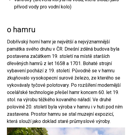
přívod vody pro vodní kolo)
o hamru
Dobřívský horní hamr je největší a nejvýznamnější
památka svého druhu v ČR. Dnešní zděná budova byla
postavena začátkem 19. století na místě starších
dřevěných hamrů z let 1658 a 1701. Bohaté strojní
vybavení pochází z 19. století. Původně se v hamru
zkujňovalo vysokopecní surové železo, ze kterého se
vykovávaly tyčové polotovary. Po rozšíření modernější
ocelářské technologie přešel hamr koncem 60. let 19.
stol. na výrobu těžkého kovaného nářadí. Ve druhé
polovině 20. století byla výroba v hamru i v huti pod ním
zastavena. Prostor hamru se stal muzejní expozicí,
která slouží jako doklad staré průmyslové výroby.