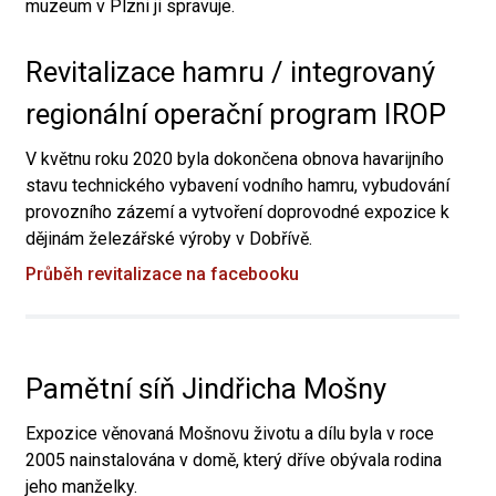
muzeum v Plzni ji spravuje.
Revitalizace hamru / integrovaný
regionální operační program IROP
V květnu roku 2020 byla dokončena obnova havarijního
stavu technického vybavení vodního hamru, vybudování
provozního zázemí a vytvoření doprovodné expozice k
dějinám železářské výroby v Dobřívě.
Průběh revitalizace na facebooku
Pamětní síň Jindřicha Mošny
Expozice věnovaná Mošnovu životu a dílu byla v roce
2005 nainstalována v domě, který dříve obývala rodina
jeho manželky.