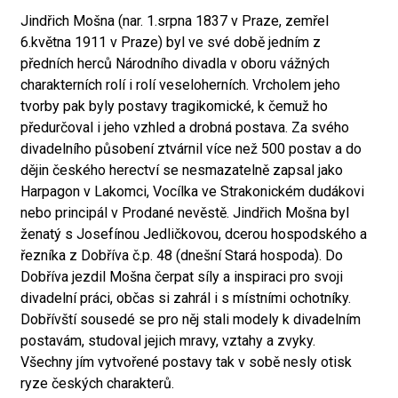
Jindřich Mošna (nar. 1.srpna 1837 v Praze, zemřel
6.května 1911 v Praze) byl ve své době jedním z
předních herců Národního divadla v oboru vážných
charakterních rolí i rolí veseloherních. Vrcholem jeho
tvorby pak byly postavy tragikomické, k čemuž ho
předurčoval i jeho vzhled a drobná postava. Za svého
divadelního působení ztvárnil více než 500 postav a do
dějin českého herectví se nesmazatelně zapsal jako
Harpagon v Lakomci, Vocílka ve Strakonickém dudákovi
nebo principál v Prodané nevěstě. Jindřich Mošna byl
ženatý s Josefínou Jedličkovou, dcerou hospodského a
řezníka z Dobříva č.p. 48 (dnešní Stará hospoda). Do
Dobříva jezdil Mošna čerpat síly a inspiraci pro svoji
divadelní práci, občas si zahrál i s místními ochotníky.
Dobřívští sousedé se pro něj stali modely k divadelním
postavám, studoval jejich mravy, vztahy a zvyky.
Všechny jím vytvořené postavy tak v sobě nesly otisk
ryze českých charakterů.