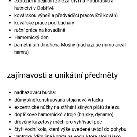
expozici k dějinám železářství na Podbrdsku a
hutnictví v Dobřívě
kovářskou výheň a předváděcí pracoviště kovářů
kovářské práce pod buchary
ruční práce na kovadlině
Hamernický den
pamětní síň Jindřicha Mošny (nachází se mimo areál
hamru)
zajímavosti a unikátní předměty
nadhazovací buchar
důmyslně konstruovaná stojanová vrtačka
excentrické nůžky na stříhání silných plátů železa
doplňkové hamernické stroje (brusky, dynamo)
dřevěný kazetový měch pro vyhřívací pec
čtyři vodní kola, která výše uvedené uvádí do pohybu
vantroky (dřevěná koryta na vodu, která slouží jako