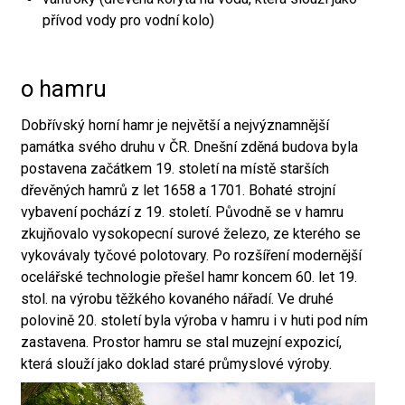
přívod vody pro vodní kolo)
o hamru
Dobřívský horní hamr je největší a nejvýznamnější
památka svého druhu v ČR. Dnešní zděná budova byla
postavena začátkem 19. století na místě starších
dřevěných hamrů z let 1658 a 1701. Bohaté strojní
vybavení pochází z 19. století. Původně se v hamru
zkujňovalo vysokopecní surové železo, ze kterého se
vykovávaly tyčové polotovary. Po rozšíření modernější
ocelářské technologie přešel hamr koncem 60. let 19.
stol. na výrobu těžkého kovaného nářadí. Ve druhé
polovině 20. století byla výroba v hamru i v huti pod ním
zastavena. Prostor hamru se stal muzejní expozicí,
která slouží jako doklad staré průmyslové výroby.