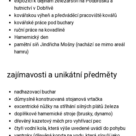
expozici k dějinám železářství na Podbrdsku a
hutnictví v Dobřívě
kovářskou výheň a předváděcí pracoviště kovářů
kovářské práce pod buchary
ruční práce na kovadlině
Hamernický den
pamětní síň Jindřicha Mošny (nachází se mimo areál
hamru)
zajímavosti a unikátní předměty
nadhazovací buchar
důmyslně konstruovaná stojanová vrtačka
excentrické nůžky na stříhání silných plátů železa
doplňkové hamernické stroje (brusky, dynamo)
dřevěný kazetový měch pro vyhřívací pec
čtyři vodní kola, která výše uvedené uvádí do pohybu
vantroky (dřevěná koryta na vodu, která slouží jako