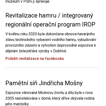
muzeum v Plzni ji spravuje.
Revitalizace hamru / integrovaný
regionální operační program IROP
V květnu roku 2020 byla dokončena obnova havarijního
stavu technického vybavení vodního hamru, vybudování
provozního zázemí a vytvoření doprovodné expozice k
dějinám železářské výroby v Dobřívě.
Průběh revitalizace na facebooku
Pamětní síň Jindřicha Mošny
Expozice věnovaná Mošnovu životu a dílu byla v roce
2005 nainstalována v domě, který dříve obývala rodina
jeho manželky.