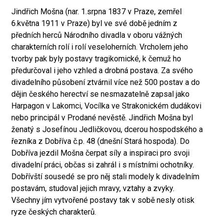
Jindřich Mošna (nar. 1.srpna 1837 v Praze, zemřel
6.května 1911 v Praze) byl ve své době jedním z
předních herců Národního divadla v oboru vážných
charakterních rolí i rolí veseloherních. Vrcholem jeho
tvorby pak byly postavy tragikomické, k čemuž ho
předurčoval i jeho vzhled a drobná postava. Za svého
divadelního působení ztvárnil více než 500 postav a do
dějin českého herectví se nesmazatelně zapsal jako
Harpagon v Lakomci, Vocílka ve Strakonickém dudákovi
nebo principál v Prodané nevěstě. Jindřich Mošna byl
ženatý s Josefínou Jedličkovou, dcerou hospodského a
řezníka z Dobříva č.p. 48 (dnešní Stará hospoda). Do
Dobříva jezdil Mošna čerpat síly a inspiraci pro svoji
divadelní práci, občas si zahrál i s místními ochotníky.
Dobřívští sousedé se pro něj stali modely k divadelním
postavám, studoval jejich mravy, vztahy a zvyky.
Všechny jím vytvořené postavy tak v sobě nesly otisk
ryze českých charakterů.