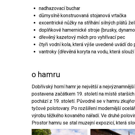
nadhazovací buchar
důmyslně konstruovaná stojanová vrtačka
excentrické nůžky na stříhání silných plátů že
doplňkové hamernické stroje (brusky, dynamo
dřevěný kazetový měch pro vyhřívací pec
čtyři vodní kola, která výše uvedené uvádí do
vantroky (dřevěná koryta na vodu, která slouží
o hamru
Dobřívský horní hamr je největší a nejvýznamněj
postavena začátkem 19. století na místě starších
pochází z 19. století. Původně se v hamru zkujň
tyčové polotovary. Po rozšíření modernější ocelář
výrobu těžkého kovaného nářadí. Ve druhé polovině
Prostor hamru se stal muzejní expozicí, která sl