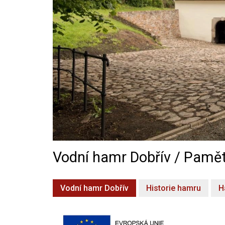
Vodní hamr Dobřív / Pamět
Vodní hamr Dobřív
Historie hamru
H