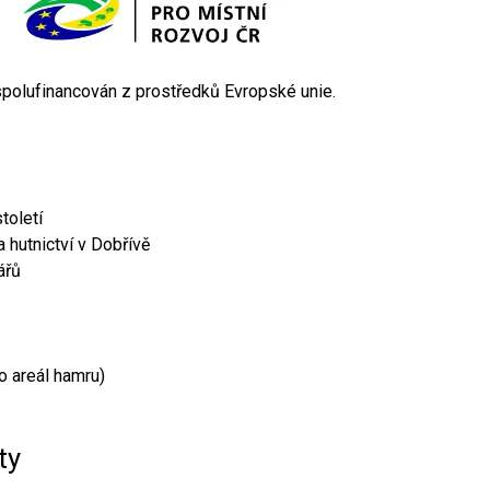
 spolufinancován z prostředků Evropské unie.
toletí
 hutnictví v Dobřívě
ářů
o areál hamru)
ty