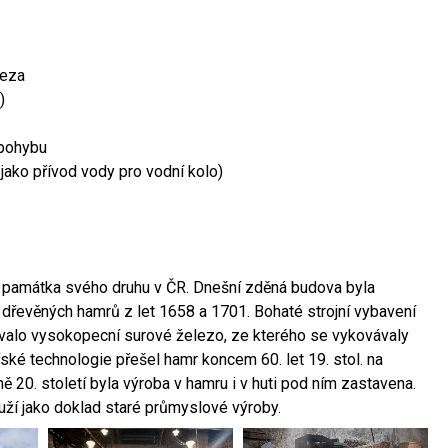
leza
)
 pohybu
 jako přívod vody pro vodní kolo)
ší památka svého druhu v ČR. Dnešní zděná budova byla
 dřevěných hamrů z let 1658 a 1701. Bohaté strojní vybavení
ovalo vysokopecní surové železo, ze kterého se vykovávaly
ské technologie přešel hamr koncem 60. let 19. stol. na
 20. století byla výroba v hamru i v huti pod ním zastavena.
ouží jako doklad staré průmyslové výroby.