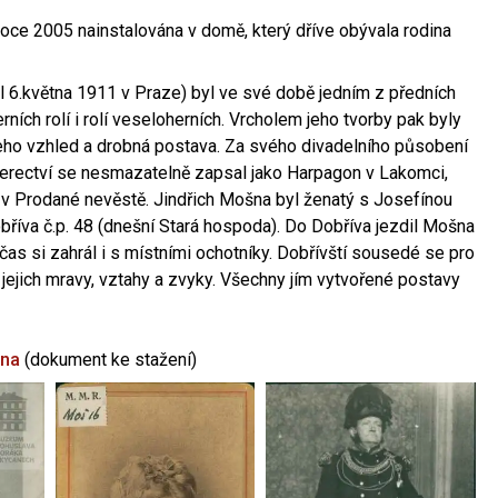
oce 2005 nainstalována v domě, který dříve obývala rodina
l 6.května 1911 v Praze) byl ve své době jedním z předních
ních rolí i rolí veseloherních. Vrcholem jeho tvorby pak byly
jeho vzhled a drobná postava. Za svého divadelního působení
 herectví se nesmazatelně zapsal jako Harpagon v Lakomci,
 v Prodané nevěstě. Jindřich Mošna byl ženatý s Josefínou
říva č.p. 48 (dnešní Stará hospoda). Do Dobříva jezdil Mošna
občas si zahrál i s místními ochotníky. Dobřívští sousedé se pro
 jejich mravy, vztahy a zvyky. Všechny jím vytvořené postavy
šna
(dokument ke stažení)