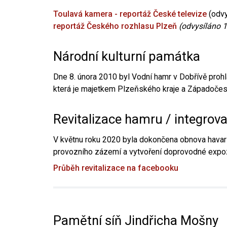
Toulavá kamera - reportáž České televize
(odvy
reportáž Českého rozhlasu Plzeň
(odvysíláno 1
Národní kulturní památka
Dne 8. února 2010 byl Vodní hamr v Dobřívě prohl
která je majetkem Plzeňského kraje a Západočesk
Revitalizace hamru / integrov
V květnu roku 2020 byla dokončena obnova havari
provozního zázemí a vytvoření doprovodné expoz
Průběh revitalizace na facebooku
Pamětní síň Jindřicha Mošny