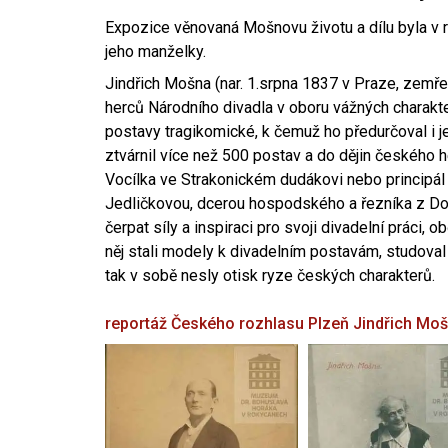
Expozice věnovaná Mošnovu životu a dílu byla v r
jeho manželky.
Jindřich Mošna (nar. 1.srpna 1837 v Praze, zemře
herců Národního divadla v oboru vážných charakter
postavy tragikomické, k čemuž ho předurčoval i 
ztvárnil více než 500 postav a do dějin českého
Vocílka ve Strakonickém dudákovi nebo principál
Jedličkovou, dcerou hospodského a řezníka z Dob
čerpat síly a inspiraci pro svoji divadelní práci, 
něj stali modely k divadelním postavám, studoval
tak v sobě nesly otisk ryze českých charakterů.
reportáž Českého rozhlasu Plzeň
Jindřich Mo