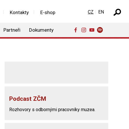
Zvolte jazyk
CZ
EN
Kontakty
E-shop
Partneři
Dokumenty
Podcast ZČM
Rozhovory s odbornými pracovníky muzea.