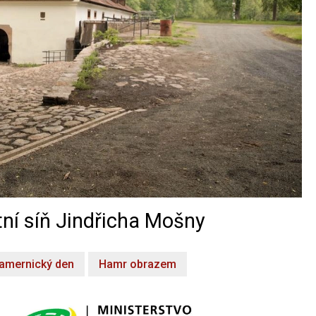
ní síň Jindřicha Mošny
amernický den
Hamr obrazem