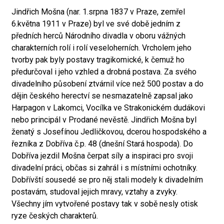
Jindřich Mošna (nar. 1.srpna 1837 v Praze, zemřel
6.května 1911 v Praze) byl ve své době jedním z
předních herců Národního divadla v oboru vážných
charakterních rolí i rolí veseloherních. Vrcholem jeho
tvorby pak byly postavy tragikomické, k čemuž ho
předurčoval i jeho vzhled a drobná postava. Za svého
divadelního působení ztvárnil více než 500 postav a do
dějin českého herectví se nesmazatelně zapsal jako
Harpagon v Lakomci, Vocílka ve Strakonickém dudákovi
nebo principál v Prodané nevěstě. Jindřich Mošna byl
ženatý s Josefínou Jedličkovou, dcerou hospodského a
řezníka z Dobříva č.p. 48 (dnešní Stará hospoda). Do
Dobříva jezdil Mošna čerpat síly a inspiraci pro svoji
divadelní práci, občas si zahrál i s místními ochotníky.
Dobřívští sousedé se pro něj stali modely k divadelním
postavám, studoval jejich mravy, vztahy a zvyky.
Všechny jím vytvořené postavy tak v sobě nesly otisk
ryze českých charakterů.