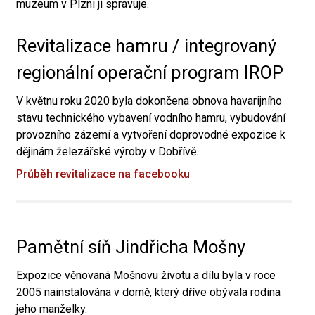
muzeum v Plzni ji spravuje.
Revitalizace hamru / integrovaný
regionální operační program IROP
V květnu roku 2020 byla dokončena obnova havarijního
stavu technického vybavení vodního hamru, vybudování
provozního zázemí a vytvoření doprovodné expozice k
dějinám železářské výroby v Dobřívě.
Průběh revitalizace na facebooku
Pamětní síň Jindřicha Mošny
Expozice věnovaná Mošnovu životu a dílu byla v roce
2005 nainstalována v domě, který dříve obývala rodina
jeho manželky.