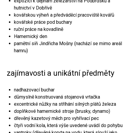
expozici k dějinám železářství na Podbrdsku a
hutnictví v Dobřívě
kovářskou výheň a předváděcí pracoviště kovářů
kovářské práce pod buchary
ruční práce na kovadlině
Hamernický den
pamětní síň Jindřicha Mošny (nachází se mimo areál
hamru)
zajímavosti a unikátní předměty
nadhazovací buchar
důmyslně konstruovaná stojanová vrtačka
excentrické nůžky na stříhání silných plátů železa
doplňkové hamernické stroje (brusky, dynamo)
dřevěný kazetový měch pro vyhřívací pec
čtyři vodní kola, která výše uvedené uvádí do pohybu
vantroky (dřevěná koryta na vodu, která slouží jako