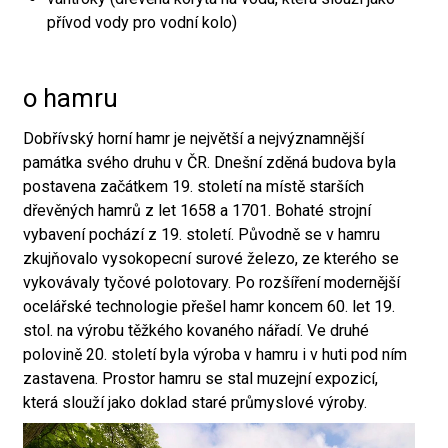
přívod vody pro vodní kolo)
o hamru
Dobřívský horní hamr je největší a nejvýznamnější
památka svého druhu v ČR. Dnešní zděná budova byla
postavena začátkem 19. století na místě starších
dřevěných hamrů z let 1658 a 1701. Bohaté strojní
vybavení pochází z 19. století. Původně se v hamru
zkujňovalo vysokopecní surové železo, ze kterého se
vykovávaly tyčové polotovary. Po rozšíření modernější
ocelářské technologie přešel hamr koncem 60. let 19.
stol. na výrobu těžkého kovaného nářadí. Ve druhé
polovině 20. století byla výroba v hamru i v huti pod ním
zastavena. Prostor hamru se stal muzejní expozicí,
která slouží jako doklad staré průmyslové výroby.