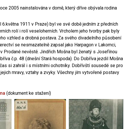
oce 2005 nainstalována v domě, který dříve obývala rodina
l 6.května 1911 v Praze) byl ve své době jedním z předních
ních rolí i rolí veseloherních. Vrcholem jeho tvorby pak byly
jeho vzhled a drobná postava. Za svého divadelního působení
 herectví se nesmazatelně zapsal jako Harpagon v Lakomci,
 v Prodané nevěstě. Jindřich Mošna byl ženatý s Josefínou
říva č.p. 48 (dnešní Stará hospoda). Do Dobříva jezdil Mošna
občas si zahrál i s místními ochotníky. Dobřívští sousedé se pro
 jejich mravy, vztahy a zvyky. Všechny jím vytvořené postavy
šna
(dokument ke stažení)