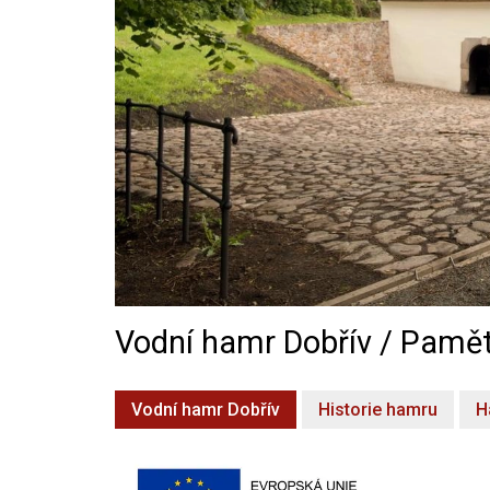
Vodní hamr Dobřív / Pamět
Vodní hamr Dobřív
Historie hamru
H