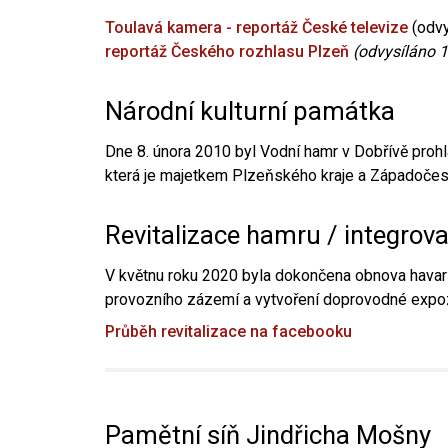
Toulavá kamera - reportáž České televize
(odvy
reportáž Českého rozhlasu Plzeň
(odvysíláno 1
Národní kulturní památka
Dne 8. února 2010 byl Vodní hamr v Dobřívě prohl
která je majetkem Plzeňského kraje a Západočesk
Revitalizace hamru / integrov
V květnu roku 2020 byla dokončena obnova havari
provozního zázemí a vytvoření doprovodné expoz
Průběh revitalizace na facebooku
Pamětní síň Jindřicha Mošny