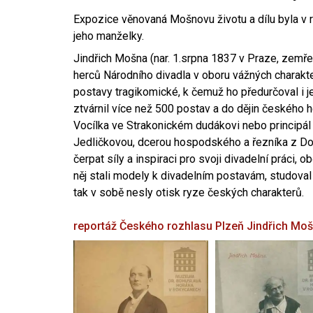
Expozice věnovaná Mošnovu životu a dílu byla v r
jeho manželky.
Jindřich Mošna (nar. 1.srpna 1837 v Praze, zemře
herců Národního divadla v oboru vážných charakter
postavy tragikomické, k čemuž ho předurčoval i 
ztvárnil více než 500 postav a do dějin českého
Vocílka ve Strakonickém dudákovi nebo principál
Jedličkovou, dcerou hospodského a řezníka z Dob
čerpat síly a inspiraci pro svoji divadelní práci, 
něj stali modely k divadelním postavám, studoval
tak v sobě nesly otisk ryze českých charakterů.
reportáž Českého rozhlasu Plzeň
Jindřich Mo