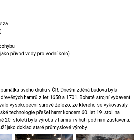
leza
)
 pohybu
 jako přívod vody pro vodní kolo)
ší památka svého druhu v ČR. Dnešní zděná budova byla
 dřevěných hamrů z let 1658 a 1701. Bohaté strojní vybavení
ovalo vysokopecní surové železo, ze kterého se vykovávaly
ské technologie přešel hamr koncem 60. let 19. stol. na
 20. století byla výroba v hamru i v huti pod ním zastavena.
ouží jako doklad staré průmyslové výroby.