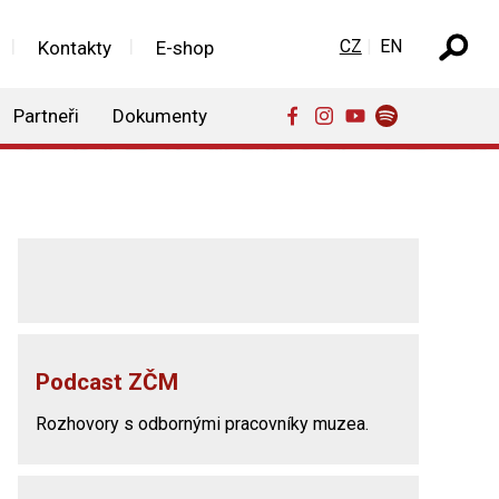
Zvolte jazyk
CZ
EN
Kontakty
E-shop
Partneři
Dokumenty
Podcast ZČM
Rozhovory s odbornými pracovníky muzea.