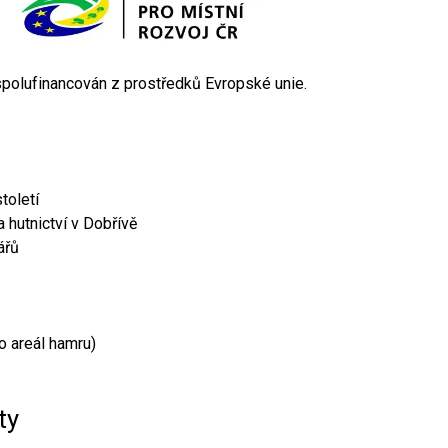
 spolufinancován z prostředků Evropské unie.
toletí
 hutnictví v Dobřívě
ářů
o areál hamru)
ty