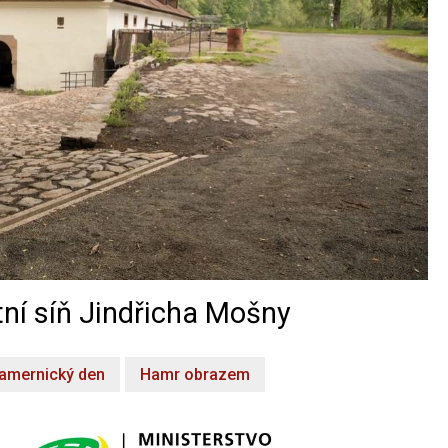
ní síň Jindřicha Mošny
amernický den
Hamr obrazem