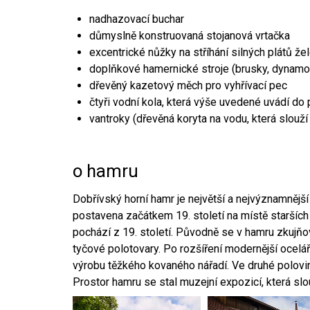
nadhazovací buchar
důmyslně konstruovaná stojanová vrtačka
excentrické nůžky na stříhání silných plátů že
doplňkové hamernické stroje (brusky, dynamo
dřevěný kazetový měch pro vyhřívací pec
čtyři vodní kola, která výše uvedené uvádí do
vantroky (dřevěná koryta na vodu, která slouží
o hamru
Dobřívský horní hamr je největší a nejvýznamněj
postavena začátkem 19. století na místě starších
pochází z 19. století. Původně se v hamru zkujň
tyčové polotovary. Po rozšíření modernější ocelář
výrobu těžkého kovaného nářadí. Ve druhé polovině
Prostor hamru se stal muzejní expozicí, která sl