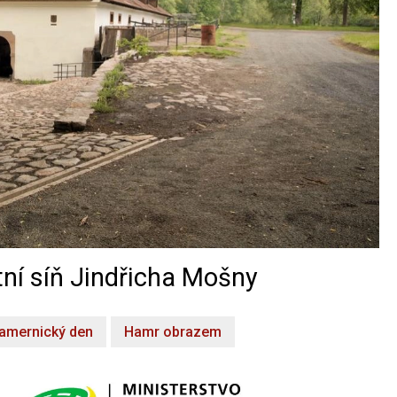
ní síň Jindřicha Mošny
amernický den
Hamr obrazem