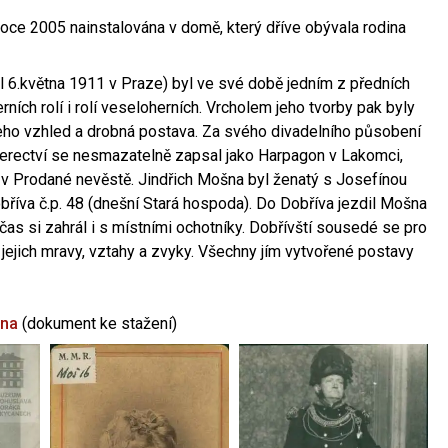
oce 2005 nainstalována v domě, který dříve obývala rodina
l 6.května 1911 v Praze) byl ve své době jedním z předních
ních rolí i rolí veseloherních. Vrcholem jeho tvorby pak byly
jeho vzhled a drobná postava. Za svého divadelního působení
 herectví se nesmazatelně zapsal jako Harpagon v Lakomci,
 v Prodané nevěstě. Jindřich Mošna byl ženatý s Josefínou
říva č.p. 48 (dnešní Stará hospoda). Do Dobříva jezdil Mošna
občas si zahrál i s místními ochotníky. Dobřívští sousedé se pro
 jejich mravy, vztahy a zvyky. Všechny jím vytvořené postavy
šna
(dokument ke stažení)