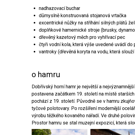
nadhazovací buchar
důmyslně konstruovaná stojanová vrtačka
excentrické nůžky na stříhání silných plátů že
doplňkové hamernické stroje (brusky, dynamo
dřevěný kazetový měch pro vyhřívací pec
čtyři vodní kola, která výše uvedené uvádí do
vantroky (dřevěná koryta na vodu, která slouží
o hamru
Dobřívský horní hamr je největší a nejvýznamněj
postavena začátkem 19. století na místě starších
pochází z 19. století. Původně se v hamru zkujň
tyčové polotovary. Po rozšíření modernější ocelář
výrobu těžkého kovaného nářadí. Ve druhé polovině
Prostor hamru se stal muzejní expozicí, která sl