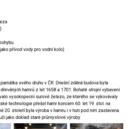
leza
)
 pohybu
 jako přívod vody pro vodní kolo)
ší památka svého druhu v ČR. Dnešní zděná budova byla
 dřevěných hamrů z let 1658 a 1701. Bohaté strojní vybavení
ovalo vysokopecní surové železo, ze kterého se vykovávaly
ské technologie přešel hamr koncem 60. let 19. stol. na
 20. století byla výroba v hamru i v huti pod ním zastavena.
ouží jako doklad staré průmyslové výroby.