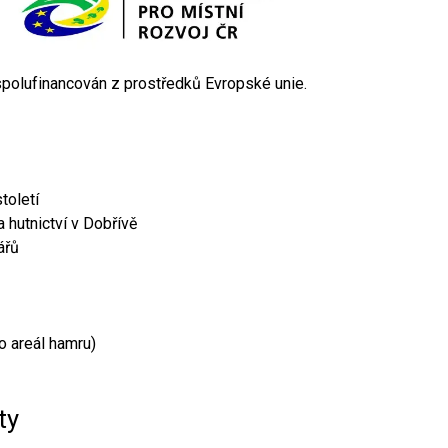
 spolufinancován z prostředků Evropské unie.
toletí
 hutnictví v Dobřívě
ářů
o areál hamru)
ty