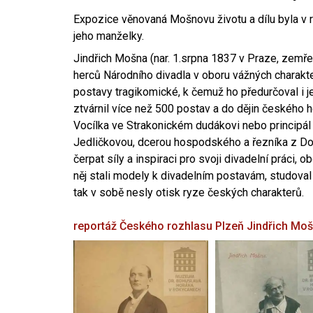
Expozice věnovaná Mošnovu životu a dílu byla v r
jeho manželky.
Jindřich Mošna (nar. 1.srpna 1837 v Praze, zemře
herců Národního divadla v oboru vážných charakter
postavy tragikomické, k čemuž ho předurčoval i 
ztvárnil více než 500 postav a do dějin českého
Vocílka ve Strakonickém dudákovi nebo principál
Jedličkovou, dcerou hospodského a řezníka z Dob
čerpat síly a inspiraci pro svoji divadelní práci, 
něj stali modely k divadelním postavám, studoval
tak v sobě nesly otisk ryze českých charakterů.
reportáž Českého rozhlasu Plzeň
Jindřich Mo