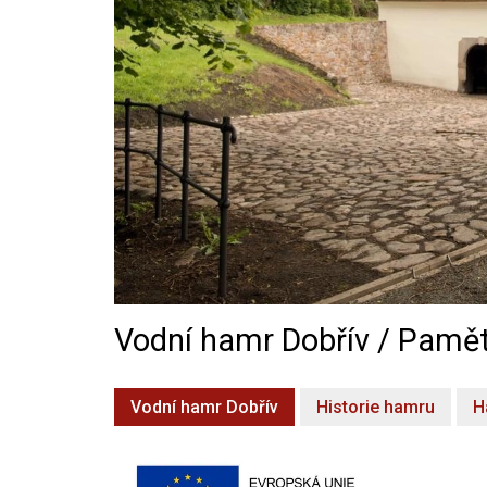
Vodní hamr Dobřív / Pamět
Vodní hamr Dobřív
Historie hamru
H