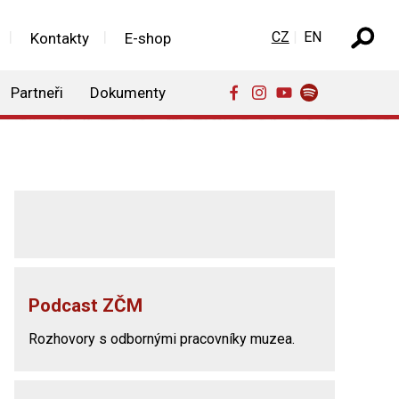
Zvolte jazyk
CZ
EN
Kontakty
E-shop
Partneři
Dokumenty
Podcast ZČM
Rozhovory s odbornými pracovníky muzea.