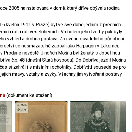
oce 2005 nainstalována v domě, který dříve obývala rodina
l 6.května 1911 v Praze) byl ve své době jedním z předních
ních rolí i rolí veseloherních. Vrcholem jeho tvorby pak byly
jeho vzhled a drobná postava. Za svého divadelního působení
 herectví se nesmazatelně zapsal jako Harpagon v Lakomci,
 v Prodané nevěstě. Jindřich Mošna byl ženatý s Josefínou
říva č.p. 48 (dnešní Stará hospoda). Do Dobříva jezdil Mošna
občas si zahrál i s místními ochotníky. Dobřívští sousedé se pro
 jejich mravy, vztahy a zvyky. Všechny jím vytvořené postavy
šna
(dokument ke stažení)