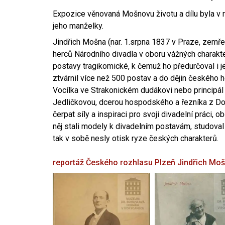
Expozice věnovaná Mošnovu životu a dílu byla v r
jeho manželky.
Jindřich Mošna (nar. 1.srpna 1837 v Praze, zemře
herců Národního divadla v oboru vážných charakter
postavy tragikomické, k čemuž ho předurčoval i 
ztvárnil více než 500 postav a do dějin českého
Vocílka ve Strakonickém dudákovi nebo principál
Jedličkovou, dcerou hospodského a řezníka z Dob
čerpat síly a inspiraci pro svoji divadelní práci, 
něj stali modely k divadelním postavám, studoval
tak v sobě nesly otisk ryze českých charakterů.
reportáž Českého rozhlasu Plzeň
Jindřich Mo