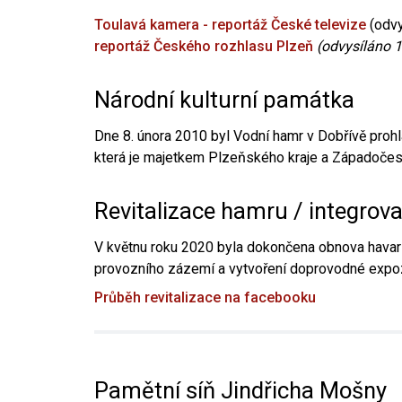
Toulavá kamera - reportáž České televize
(odvy
reportáž Českého rozhlasu Plzeň
(odvysíláno 1
Národní kulturní památka
Dne 8. února 2010 byl Vodní hamr v Dobřívě prohl
která je majetkem Plzeňského kraje a Západočesk
Revitalizace hamru / integrov
V květnu roku 2020 byla dokončena obnova havari
provozního zázemí a vytvoření doprovodné expoz
Průběh revitalizace na facebooku
Pamětní síň Jindřicha Mošny