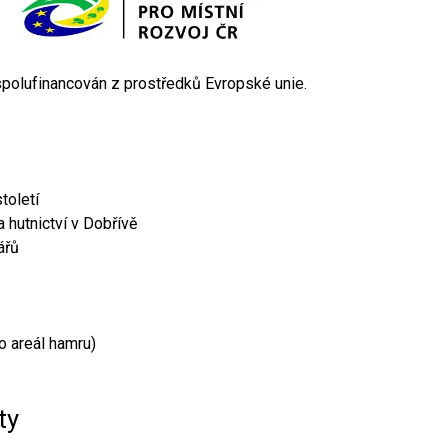
 spolufinancován z prostředků Evropské unie.
toletí
 hutnictví v Dobřívě
ářů
o areál hamru)
ty