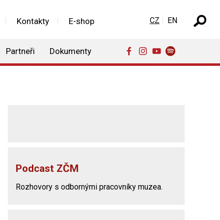
Zvolte jazyk
CZ
EN
Kontakty
E-shop
Partneři
Dokumenty
Podcast ZČM
Rozhovory s odbornými pracovníky muzea.