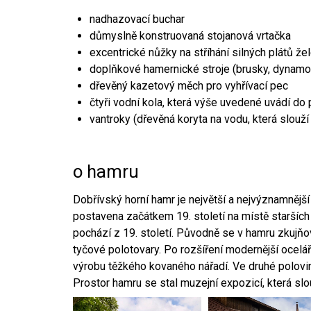
nadhazovací buchar
důmyslně konstruovaná stojanová vrtačka
excentrické nůžky na stříhání silných plátů že
doplňkové hamernické stroje (brusky, dynamo
dřevěný kazetový měch pro vyhřívací pec
čtyři vodní kola, která výše uvedené uvádí do
vantroky (dřevěná koryta na vodu, která slouží
o hamru
Dobřívský horní hamr je největší a nejvýznamněj
postavena začátkem 19. století na místě starších
pochází z 19. století. Původně se v hamru zkujň
tyčové polotovary. Po rozšíření modernější ocelář
výrobu těžkého kovaného nářadí. Ve druhé polovině
Prostor hamru se stal muzejní expozicí, která sl