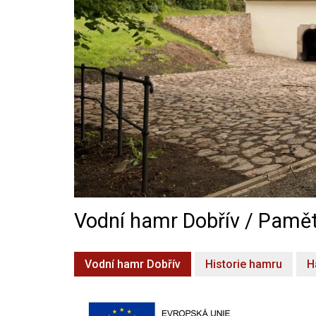
Vodní hamr Dobřív / Pamět
Vodní hamr Dobřív
Historie hamru
H