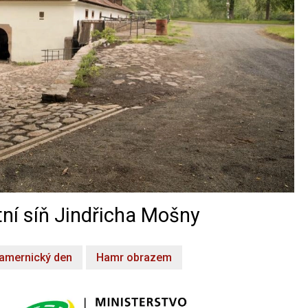
ní síň Jindřicha Mošny
amernický den
Hamr obrazem