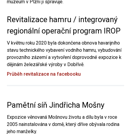
muzeum v Plzni ji spravuje.
Revitalizace hamru / integrovaný
regionální operační program IROP
V květnu roku 2020 byla dokončena obnova havarijního
stavu technického vybavení vodního hamru, vybudování
provozního zázemí a vytvoření doprovodné expozice k
dějinám železářské výroby v Dobřívě.
Průběh revitalizace na facebooku
Pamětní síň Jindřicha Mošny
Expozice věnovaná Mošnovu životu a dílu byla v roce
2005 nainstalována v domě, který dříve obývala rodina
jeho manželky.