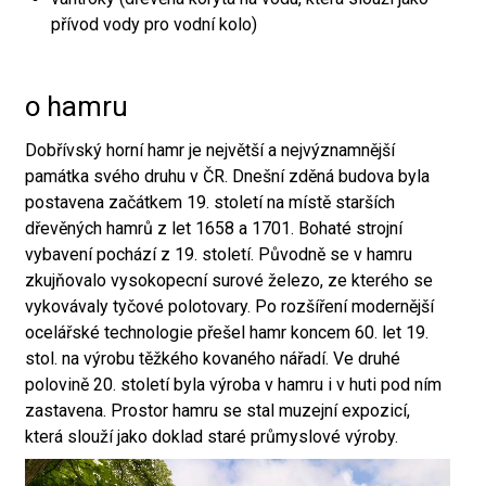
přívod vody pro vodní kolo)
o hamru
Dobřívský horní hamr je největší a nejvýznamnější
památka svého druhu v ČR. Dnešní zděná budova byla
postavena začátkem 19. století na místě starších
dřevěných hamrů z let 1658 a 1701. Bohaté strojní
vybavení pochází z 19. století. Původně se v hamru
zkujňovalo vysokopecní surové železo, ze kterého se
vykovávaly tyčové polotovary. Po rozšíření modernější
ocelářské technologie přešel hamr koncem 60. let 19.
stol. na výrobu těžkého kovaného nářadí. Ve druhé
polovině 20. století byla výroba v hamru i v huti pod ním
zastavena. Prostor hamru se stal muzejní expozicí,
která slouží jako doklad staré průmyslové výroby.