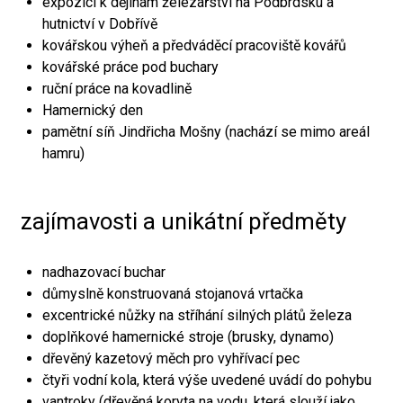
expozici k dějinám železářství na Podbrdsku a
hutnictví v Dobřívě
kovářskou výheň a předváděcí pracoviště kovářů
kovářské práce pod buchary
ruční práce na kovadlině
Hamernický den
pamětní síň Jindřicha Mošny (nachází se mimo areál
hamru)
zajímavosti a unikátní předměty
nadhazovací buchar
důmyslně konstruovaná stojanová vrtačka
excentrické nůžky na stříhání silných plátů železa
doplňkové hamernické stroje (brusky, dynamo)
dřevěný kazetový měch pro vyhřívací pec
čtyři vodní kola, která výše uvedené uvádí do pohybu
vantroky (dřevěná koryta na vodu, která slouží jako