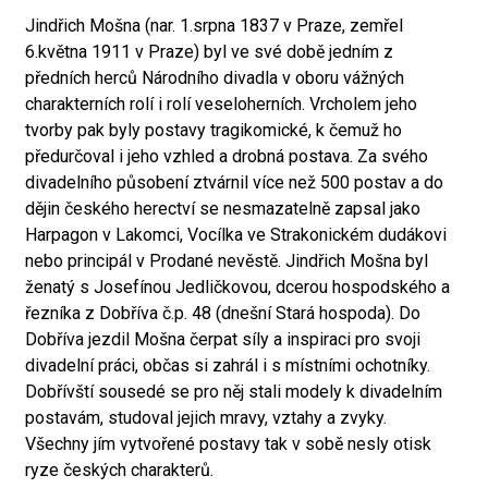
Jindřich Mošna (nar. 1.srpna 1837 v Praze, zemřel
6.května 1911 v Praze) byl ve své době jedním z
předních herců Národního divadla v oboru vážných
charakterních rolí i rolí veseloherních. Vrcholem jeho
tvorby pak byly postavy tragikomické, k čemuž ho
předurčoval i jeho vzhled a drobná postava. Za svého
divadelního působení ztvárnil více než 500 postav a do
dějin českého herectví se nesmazatelně zapsal jako
Harpagon v Lakomci, Vocílka ve Strakonickém dudákovi
nebo principál v Prodané nevěstě. Jindřich Mošna byl
ženatý s Josefínou Jedličkovou, dcerou hospodského a
řezníka z Dobříva č.p. 48 (dnešní Stará hospoda). Do
Dobříva jezdil Mošna čerpat síly a inspiraci pro svoji
divadelní práci, občas si zahrál i s místními ochotníky.
Dobřívští sousedé se pro něj stali modely k divadelním
postavám, studoval jejich mravy, vztahy a zvyky.
Všechny jím vytvořené postavy tak v sobě nesly otisk
ryze českých charakterů.