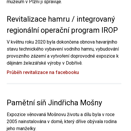
muzeum v Plzni ji spravuje.
Revitalizace hamru / integrovaný
regionální operační program IROP
V květnu roku 2020 byla dokončena obnova havarijního
stavu technického vybavení vodního hamru, vybudování
provozního zázemí a vytvoření doprovodné expozice k
dějinám železářské výroby v Dobřívě.
Průběh revitalizace na facebooku
Pamětní síň Jindřicha Mošny
Expozice věnovaná Mošnovu životu a dílu byla v roce
2005 nainstalována v domě, který dříve obývala rodina
jeho manželky.