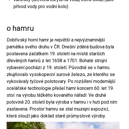
přívod vody pro vodní kolo)
o hamru
Dobřívský horní hamr je největší a nejvýznamnější
památka svého druhu v ČR. Dnešní zděná budova byla
postavena začátkem 19. století na místě starších
dřevěných hamrů z let 1658 a 1701. Bohaté strojní
vybavení pochází z 19. století. Původně se v hamru
zkujňovalo vysokopecní surové železo, ze kterého se
vykovávaly tyčové polotovary. Po rozšíření modernější
ocelářské technologie přešel hamr koncem 60. let 19.
stol. na výrobu těžkého kovaného nářadí. Ve druhé
polovině 20. století byla výroba v hamru i v huti pod ním
zastavena. Prostor hamru se stal muzejní expozicí,
která slouží jako doklad staré průmyslové výroby.