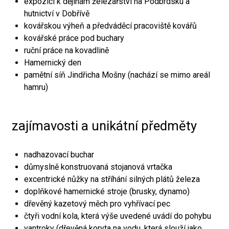
expozici k dějinám železářství na Podbrdsku a
hutnictví v Dobřívě
kovářskou výheň a předváděcí pracoviště kovářů
kovářské práce pod buchary
ruční práce na kovadlině
Hamernický den
pamětní síň Jindřicha Mošny (nachází se mimo areál
hamru)
zajímavosti a unikátní předměty
nadhazovací buchar
důmyslně konstruovaná stojanová vrtačka
excentrické nůžky na stříhání silných plátů železa
doplňkové hamernické stroje (brusky, dynamo)
dřevěný kazetový měch pro vyhřívací pec
čtyři vodní kola, která výše uvedené uvádí do pohybu
vantroky (dřevěná koryta na vodu, která slouží jako