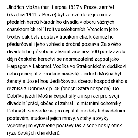
Jindřich Mošna (nar. 1.srpna 1837 v Praze, zemřel
6.května 1911 v Praze) byl ve své době jedním z
předních herců Národního divadla v oboru vážných
charakterních rolí i rolí veseloherních. Vrcholem jeho
tvorby pak byly postavy tragikomické, k čemuž ho
předurčoval i jeho vzhled a drobná postava. Za svého
divadelního působení ztvárnil více než 500 postav a do
dějin českého herectví se nesmazatelně zapsal jako
Harpagon v Lakomci, Vocílka ve Strakonickém dudákovi
nebo principál v Prodané nevěstě. Jindřich Mošna byl
ženatý s Josefínou Jedličkovou, dcerou hospodského a
řezníka z Dobříva č.p. 48 (dnešní Stará hospoda). Do
Dobříva jezdil Mošna čerpat síly a inspiraci pro svoji
divadelní práci, občas si zahrál i s místními ochotníky.
Dobřívští sousedé se pro něj stali modely k divadelním
postavám, studoval jejich mravy, vztahy a zvyky.
Všechny jím vytvořené postavy tak v sobě nesly otisk
ryze českých charakterů.