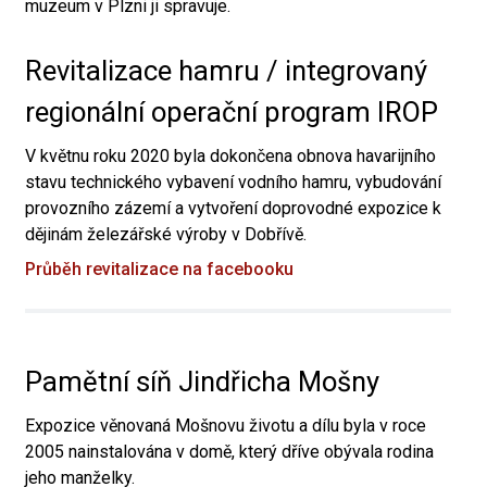
muzeum v Plzni ji spravuje.
Revitalizace hamru / integrovaný
regionální operační program IROP
V květnu roku 2020 byla dokončena obnova havarijního
stavu technického vybavení vodního hamru, vybudování
provozního zázemí a vytvoření doprovodné expozice k
dějinám železářské výroby v Dobřívě.
Průběh revitalizace na facebooku
Pamětní síň Jindřicha Mošny
Expozice věnovaná Mošnovu životu a dílu byla v roce
2005 nainstalována v domě, který dříve obývala rodina
jeho manželky.