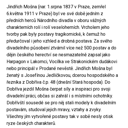
Jindřich Mošna (nar. 1.srpna 1837 v Praze, zemřel
6.května 1911 v Praze) byl ve své době jedním z
předních herců Národního divadla v oboru vážných
charakterních rolí i rolí veseloherních. Vrcholem jeho
tvorby pak byly postavy tragikomické, k čemuž ho
předurčoval i jeho vzhled a drobná postava. Za svého
divadelního působení ztvárnil více než 500 postav a do
dějin českého herectví se nesmazatelně zapsal jako
Harpagon v Lakomci, Vocílka ve Strakonickém dudákovi
nebo principál v Prodané nevěstě. Jindřich Mošna byl
ženatý s Josefínou Jedličkovou, dcerou hospodského a
řezníka z Dobříva č.p. 48 (dnešní Stará hospoda). Do
Dobříva jezdil Mošna čerpat síly a inspiraci pro svoji
divadelní práci, občas si zahrál i s místními ochotníky.
Dobřívští sousedé se pro něj stali modely k divadelním
postavám, studoval jejich mravy, vztahy a zvyky.
Všechny jím vytvořené postavy tak v sobě nesly otisk
ryze českých charakterů.