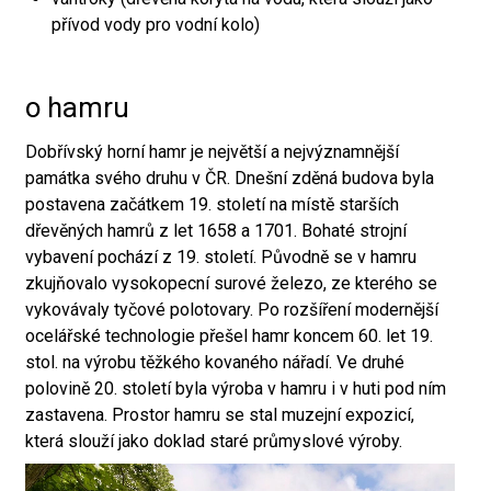
přívod vody pro vodní kolo)
o hamru
Dobřívský horní hamr je největší a nejvýznamnější
památka svého druhu v ČR. Dnešní zděná budova byla
postavena začátkem 19. století na místě starších
dřevěných hamrů z let 1658 a 1701. Bohaté strojní
vybavení pochází z 19. století. Původně se v hamru
zkujňovalo vysokopecní surové železo, ze kterého se
vykovávaly tyčové polotovary. Po rozšíření modernější
ocelářské technologie přešel hamr koncem 60. let 19.
stol. na výrobu těžkého kovaného nářadí. Ve druhé
polovině 20. století byla výroba v hamru i v huti pod ním
zastavena. Prostor hamru se stal muzejní expozicí,
která slouží jako doklad staré průmyslové výroby.