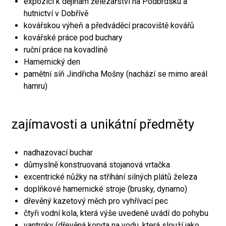
expozici k dějinám železářství na Podbrdsku a
hutnictví v Dobřívě
kovářskou výheň a předváděcí pracoviště kovářů
kovářské práce pod buchary
ruční práce na kovadlině
Hamernický den
pamětní síň Jindřicha Mošny (nachází se mimo areál
hamru)
zajímavosti a unikátní předměty
nadhazovací buchar
důmyslně konstruovaná stojanová vrtačka
excentrické nůžky na stříhání silných plátů železa
doplňkové hamernické stroje (brusky, dynamo)
dřevěný kazetový měch pro vyhřívací pec
čtyři vodní kola, která výše uvedené uvádí do pohybu
vantroky (dřevěná koryta na vodu, která slouží jako