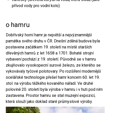
přívod vody pro vodní kolo)
o hamru
Dobřívský horní hamr je největší a nejvýznamnější
památka svého druhu v ČR. Dnešní zděná budova byla
postavena začátkem 19. století na místě starších
dřevěných hamrů z let 1658 a 1701. Bohaté strojní
vybavení pochází z 19. století. Původně se v hamru
zkujňovalo vysokopecní surové železo, ze kterého se
vykovávaly tyčové polotovary. Po rozšíření modernější
ocelářské technologie přešel hamr koncem 60. let 19.
stol. na výrobu těžkého kovaného nářadí. Ve druhé
polovině 20. století byla výroba v hamru i v huti pod ním
zastavena. Prostor hamru se stal muzejní expozicí,
která slouží jako doklad staré průmyslové výroby.