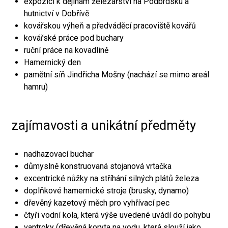
expozici k dějinám železářství na Podbrdsku a
hutnictví v Dobřívě
kovářskou výheň a předváděcí pracoviště kovářů
kovářské práce pod buchary
ruční práce na kovadlině
Hamernický den
pamětní síň Jindřicha Mošny (nachází se mimo areál
hamru)
zajímavosti a unikátní předměty
nadhazovací buchar
důmyslně konstruovaná stojanová vrtačka
excentrické nůžky na stříhání silných plátů železa
doplňkové hamernické stroje (brusky, dynamo)
dřevěný kazetový měch pro vyhřívací pec
čtyři vodní kola, která výše uvedené uvádí do pohybu
vantroky (dřevěná koryta na vodu, která slouží jako