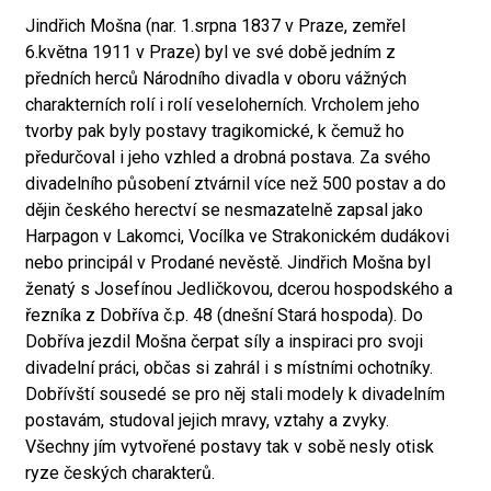
Jindřich Mošna (nar. 1.srpna 1837 v Praze, zemřel
6.května 1911 v Praze) byl ve své době jedním z
předních herců Národního divadla v oboru vážných
charakterních rolí i rolí veseloherních. Vrcholem jeho
tvorby pak byly postavy tragikomické, k čemuž ho
předurčoval i jeho vzhled a drobná postava. Za svého
divadelního působení ztvárnil více než 500 postav a do
dějin českého herectví se nesmazatelně zapsal jako
Harpagon v Lakomci, Vocílka ve Strakonickém dudákovi
nebo principál v Prodané nevěstě. Jindřich Mošna byl
ženatý s Josefínou Jedličkovou, dcerou hospodského a
řezníka z Dobříva č.p. 48 (dnešní Stará hospoda). Do
Dobříva jezdil Mošna čerpat síly a inspiraci pro svoji
divadelní práci, občas si zahrál i s místními ochotníky.
Dobřívští sousedé se pro něj stali modely k divadelním
postavám, studoval jejich mravy, vztahy a zvyky.
Všechny jím vytvořené postavy tak v sobě nesly otisk
ryze českých charakterů.