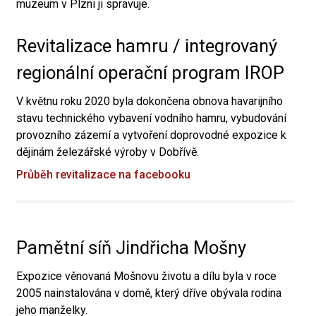
muzeum v Plzni ji spravuje.
Revitalizace hamru / integrovaný
regionální operační program IROP
V květnu roku 2020 byla dokončena obnova havarijního
stavu technického vybavení vodního hamru, vybudování
provozního zázemí a vytvoření doprovodné expozice k
dějinám železářské výroby v Dobřívě.
Průběh revitalizace na facebooku
Pamětní síň Jindřicha Mošny
Expozice věnovaná Mošnovu životu a dílu byla v roce
2005 nainstalována v domě, který dříve obývala rodina
jeho manželky.