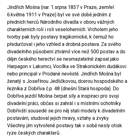
Jindřich Mošna (nar. 1.srpna 1837 v Praze, zemřel
6.května 1911 v Praze) byl ve své době jedním z
předních herců Národního divadla v oboru vážných
charakterních rolí i rolí veseloherních. Vrcholem jeho
tvorby pak byly postavy tragikomické, k čemuž ho
předurčoval i jeho vzhled a drobná postava. Za svého
divadelního působení ztvárnil více než 500 postav a do
dějin českého herectví se nesmazatelně zapsal jako
Harpagon v Lakomci, Vocílka ve Strakonickém dudákovi
nebo principál v Prodané nevěstě. Jindřich Mošna byl
ženatý s Josefínou Jedličkovou, dcerou hospodského a
řezníka z Dobříva č.p. 48 (dnešní Stará hospoda). Do
Dobříva jezdil Mošna čerpat síly a inspiraci pro svoji
divadelní práci, občas si zahrál i s místními ochotníky.
Dobřívští sousedé se pro něj stali modely k divadelním
postavám, studoval jejich mravy, vztahy a zvyky.
Všechny jím vytvořené postavy tak v sobě nesly otisk
ryze českých charakterů.