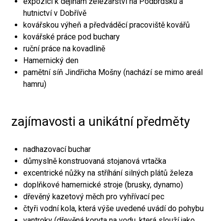
expozici k dějinám železářství na Podbrdsku a
hutnictví v Dobřívě
kovářskou výheň a předváděcí pracoviště kovářů
kovářské práce pod buchary
ruční práce na kovadlině
Hamernický den
pamětní síň Jindřicha Mošny (nachází se mimo areál
hamru)
zajímavosti a unikátní předměty
nadhazovací buchar
důmyslně konstruovaná stojanová vrtačka
excentrické nůžky na stříhání silných plátů železa
doplňkové hamernické stroje (brusky, dynamo)
dřevěný kazetový měch pro vyhřívací pec
čtyři vodní kola, která výše uvedené uvádí do pohybu
vantroky (dřevěná koryta na vodu, která slouží jako