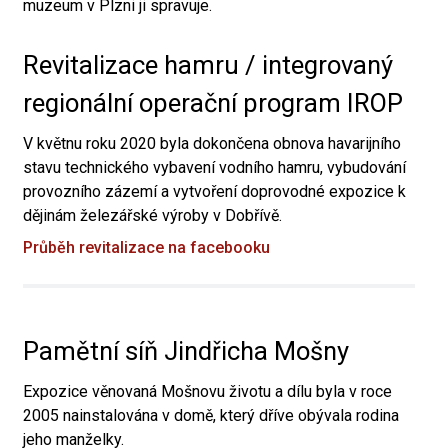
muzeum v Plzni ji spravuje.
Revitalizace hamru / integrovaný
regionální operační program IROP
V květnu roku 2020 byla dokončena obnova havarijního
stavu technického vybavení vodního hamru, vybudování
provozního zázemí a vytvoření doprovodné expozice k
dějinám železářské výroby v Dobřívě.
Průběh revitalizace na facebooku
Pamětní síň Jindřicha Mošny
Expozice věnovaná Mošnovu životu a dílu byla v roce
2005 nainstalována v domě, který dříve obývala rodina
jeho manželky.