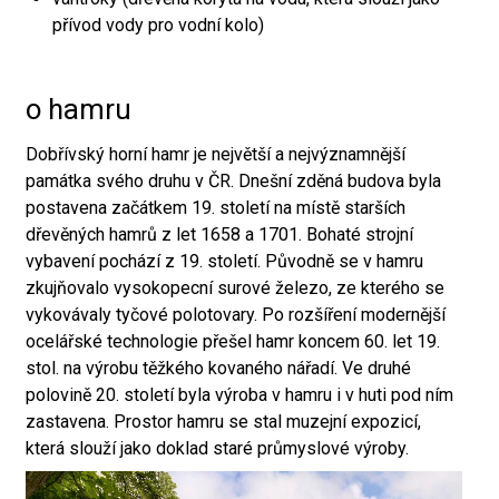
přívod vody pro vodní kolo)
o hamru
Dobřívský horní hamr je největší a nejvýznamnější
památka svého druhu v ČR. Dnešní zděná budova byla
postavena začátkem 19. století na místě starších
dřevěných hamrů z let 1658 a 1701. Bohaté strojní
vybavení pochází z 19. století. Původně se v hamru
zkujňovalo vysokopecní surové železo, ze kterého se
vykovávaly tyčové polotovary. Po rozšíření modernější
ocelářské technologie přešel hamr koncem 60. let 19.
stol. na výrobu těžkého kovaného nářadí. Ve druhé
polovině 20. století byla výroba v hamru i v huti pod ním
zastavena. Prostor hamru se stal muzejní expozicí,
která slouží jako doklad staré průmyslové výroby.