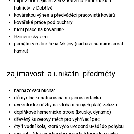
expozici k dějinám železářství na Podbrdsku a
hutnictví v Dobřívě
kovářskou výheň a předváděcí pracoviště kovářů
kovářské práce pod buchary
ruční práce na kovadlině
Hamernický den
pamětní síň Jindřicha Mošny (nachází se mimo areál
hamru)
zajímavosti a unikátní předměty
nadhazovací buchar
důmyslně konstruovaná stojanová vrtačka
excentrické nůžky na stříhání silných plátů železa
doplňkové hamernické stroje (brusky, dynamo)
dřevěný kazetový měch pro vyhřívací pec
čtyři vodní kola, která výše uvedené uvádí do pohybu
vantroky (dřevěná koryta na vodu, která slouží jako