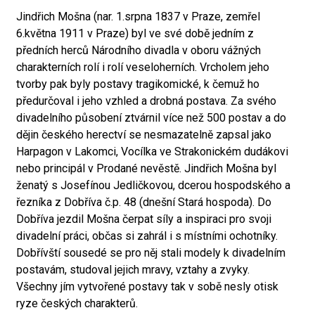
Jindřich Mošna (nar. 1.srpna 1837 v Praze, zemřel
6.května 1911 v Praze) byl ve své době jedním z
předních herců Národního divadla v oboru vážných
charakterních rolí i rolí veseloherních. Vrcholem jeho
tvorby pak byly postavy tragikomické, k čemuž ho
předurčoval i jeho vzhled a drobná postava. Za svého
divadelního působení ztvárnil více než 500 postav a do
dějin českého herectví se nesmazatelně zapsal jako
Harpagon v Lakomci, Vocílka ve Strakonickém dudákovi
nebo principál v Prodané nevěstě. Jindřich Mošna byl
ženatý s Josefínou Jedličkovou, dcerou hospodského a
řezníka z Dobříva č.p. 48 (dnešní Stará hospoda). Do
Dobříva jezdil Mošna čerpat síly a inspiraci pro svoji
divadelní práci, občas si zahrál i s místními ochotníky.
Dobřívští sousedé se pro něj stali modely k divadelním
postavám, studoval jejich mravy, vztahy a zvyky.
Všechny jím vytvořené postavy tak v sobě nesly otisk
ryze českých charakterů.