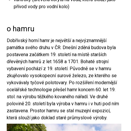
přívod vody pro vodní kolo)
o hamru
Dobřívský horní hamr je největší a nejvýznamnější
památka svého druhu v ČR. Dnešní zděná budova byla
postavena začátkem 19. století na místě starších
dřevěných hamrů z let 1658 a 1701. Bohaté strojní
vybavení pochází z 19. století. Původně se v hamru
zkujňovalo vysokopecní surové železo, ze kterého se
vykovávaly tyčové polotovary. Po rozšíření modernější
ocelářské technologie přešel hamr koncem 60. let 19.
stol. na výrobu těžkého kovaného nářadí. Ve druhé
polovině 20. století byla výroba v hamru i v huti pod ním
zastavena. Prostor hamru se stal muzejní expozicí,
která slouží jako doklad staré průmyslové výroby.