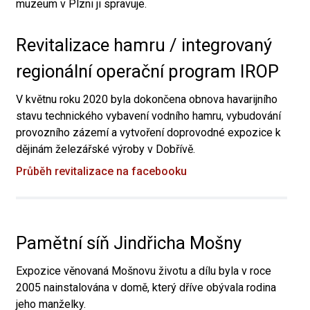
muzeum v Plzni ji spravuje.
Revitalizace hamru / integrovaný
regionální operační program IROP
V květnu roku 2020 byla dokončena obnova havarijního
stavu technického vybavení vodního hamru, vybudování
provozního zázemí a vytvoření doprovodné expozice k
dějinám železářské výroby v Dobřívě.
Průběh revitalizace na facebooku
Pamětní síň Jindřicha Mošny
Expozice věnovaná Mošnovu životu a dílu byla v roce
2005 nainstalována v domě, který dříve obývala rodina
jeho manželky.