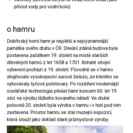
přívod vody pro vodní kolo)
o hamru
Dobřívský horní hamr je největší a nejvýznamnější
památka svého druhu v ČR. Dnešní zděná budova byla
postavena začátkem 19. století na místě starších
dřevěných hamrů z let 1658 a 1701. Bohaté strojní
vybavení pochází z 19. století. Původně se v hamru
zkujňovalo vysokopecní surové železo, ze kterého se
vykovávaly tyčové polotovary. Po rozšíření modernější
ocelářské technologie přešel hamr koncem 60. let 19.
stol. na výrobu těžkého kovaného nářadí. Ve druhé
polovině 20. století byla výroba v hamru i v huti pod ním
zastavena. Prostor hamru se stal muzejní expozicí,
která slouží jako doklad staré průmyslové výroby.