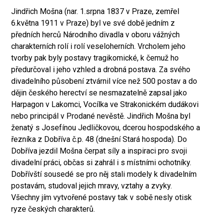
Jindřich Mošna (nar. 1.srpna 1837 v Praze, zemřel
6.května 1911 v Praze) byl ve své době jedním z
předních herců Národního divadla v oboru vážných
charakterních rolí i rolí veseloherních. Vrcholem jeho
tvorby pak byly postavy tragikomické, k čemuž ho
předurčoval i jeho vzhled a drobná postava. Za svého
divadelního působení ztvárnil více než 500 postav a do
dějin českého herectví se nesmazatelně zapsal jako
Harpagon v Lakomci, Vocílka ve Strakonickém dudákovi
nebo principál v Prodané nevěstě. Jindřich Mošna byl
ženatý s Josefínou Jedličkovou, dcerou hospodského a
řezníka z Dobříva č.p. 48 (dnešní Stará hospoda). Do
Dobříva jezdil Mošna čerpat síly a inspiraci pro svoji
divadelní práci, občas si zahrál i s místními ochotníky.
Dobřívští sousedé se pro něj stali modely k divadelním
postavám, studoval jejich mravy, vztahy a zvyky.
Všechny jím vytvořené postavy tak v sobě nesly otisk
ryze českých charakterů.