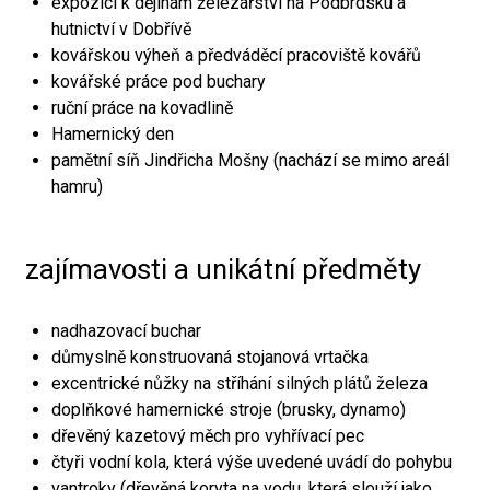
expozici k dějinám železářství na Podbrdsku a
hutnictví v Dobřívě
kovářskou výheň a předváděcí pracoviště kovářů
kovářské práce pod buchary
ruční práce na kovadlině
Hamernický den
pamětní síň Jindřicha Mošny (nachází se mimo areál
hamru)
zajímavosti a unikátní předměty
nadhazovací buchar
důmyslně konstruovaná stojanová vrtačka
excentrické nůžky na stříhání silných plátů železa
doplňkové hamernické stroje (brusky, dynamo)
dřevěný kazetový měch pro vyhřívací pec
čtyři vodní kola, která výše uvedené uvádí do pohybu
vantroky (dřevěná koryta na vodu, která slouží jako