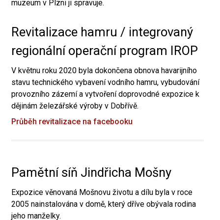
muzeum v Plzni ji spravuje.
Revitalizace hamru / integrovaný
regionální operační program IROP
V květnu roku 2020 byla dokončena obnova havarijního
stavu technického vybavení vodního hamru, vybudování
provozního zázemí a vytvoření doprovodné expozice k
dějinám železářské výroby v Dobřívě.
Průběh revitalizace na facebooku
Pamětní síň Jindřicha Mošny
Expozice věnovaná Mošnovu životu a dílu byla v roce
2005 nainstalována v domě, který dříve obývala rodina
jeho manželky.