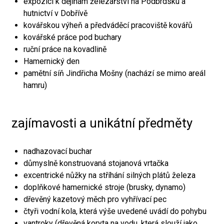
expozici k dějinám železářství na Podbrdsku a
hutnictví v Dobřívě
kovářskou výheň a předváděcí pracoviště kovářů
kovářské práce pod buchary
ruční práce na kovadlině
Hamernický den
pamětní síň Jindřicha Mošny (nachází se mimo areál
hamru)
zajímavosti a unikátní předměty
nadhazovací buchar
důmyslně konstruovaná stojanová vrtačka
excentrické nůžky na stříhání silných plátů železa
doplňkové hamernické stroje (brusky, dynamo)
dřevěný kazetový měch pro vyhřívací pec
čtyři vodní kola, která výše uvedené uvádí do pohybu
vantroky (dřevěná koryta na vodu, která slouží jako