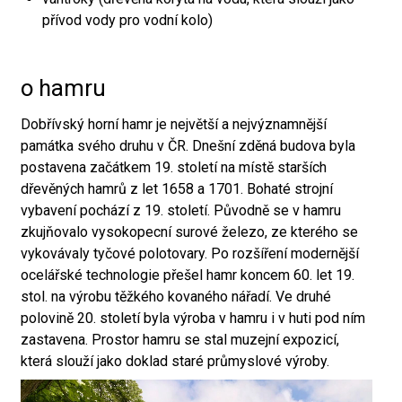
přívod vody pro vodní kolo)
o hamru
Dobřívský horní hamr je největší a nejvýznamnější
památka svého druhu v ČR. Dnešní zděná budova byla
postavena začátkem 19. století na místě starších
dřevěných hamrů z let 1658 a 1701. Bohaté strojní
vybavení pochází z 19. století. Původně se v hamru
zkujňovalo vysokopecní surové železo, ze kterého se
vykovávaly tyčové polotovary. Po rozšíření modernější
ocelářské technologie přešel hamr koncem 60. let 19.
stol. na výrobu těžkého kovaného nářadí. Ve druhé
polovině 20. století byla výroba v hamru i v huti pod ním
zastavena. Prostor hamru se stal muzejní expozicí,
která slouží jako doklad staré průmyslové výroby.