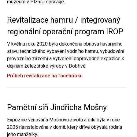
muzeum v Plzni ji spravuje.
Revitalizace hamru / integrovaný
regionální operační program IROP
V květnu roku 2020 byla dokončena obnova havarijního
stavu technického vybavení vodního hamru, vybudování
provozního zázemí a vytvoření doprovodné expozice k
dějinám železářské výroby v Dobřívě.
Průběh revitalizace na facebooku
Pamětní síň Jindřicha Mošny
Expozice věnovaná Mošnovu životu a dílu byla v roce
2005 nainstalována v domě, který dříve obývala rodina
jeho manželky.