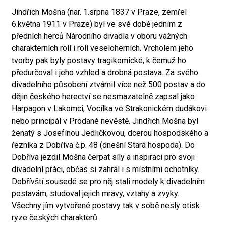
Jindřich Mošna (nar. 1.srpna 1837 v Praze, zemřel
6.května 1911 v Praze) byl ve své době jedním z
předních herců Národního divadla v oboru vážných
charakterních rolí i rolí veseloherních. Vrcholem jeho
tvorby pak byly postavy tragikomické, k čemuž ho
předurčoval i jeho vzhled a drobná postava. Za svého
divadelního působení ztvárnil více než 500 postav a do
dějin českého herectví se nesmazatelně zapsal jako
Harpagon v Lakomci, Vocílka ve Strakonickém dudákovi
nebo principál v Prodané nevěstě. Jindřich Mošna byl
ženatý s Josefínou Jedličkovou, dcerou hospodského a
řezníka z Dobříva č.p. 48 (dnešní Stará hospoda). Do
Dobříva jezdil Mošna čerpat síly a inspiraci pro svoji
divadelní práci, občas si zahrál i s místními ochotníky.
Dobřívští sousedé se pro něj stali modely k divadelním
postavám, studoval jejich mravy, vztahy a zvyky.
Všechny jím vytvořené postavy tak v sobě nesly otisk
ryze českých charakterů.