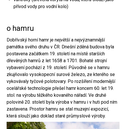
přívod vody pro vodní kolo)
o hamru
Dobřívský horní hamr je největší a nejvýznamnější
památka svého druhu v ČR. Dnešní zděná budova byla
postavena začátkem 19. století na místě starších
dřevěných hamrů z let 1658 a 1701. Bohaté strojní
vybavení pochází z 19. století. Původně se v hamru
zkujňovalo vysokopecní surové železo, ze kterého se
vykovávaly tyčové polotovary. Po rozšíření modernější
ocelářské technologie přešel hamr koncem 60. let 19.
stol. na výrobu těžkého kovaného nářadí. Ve druhé
polovině 20. století byla výroba v hamru i v huti pod ním
zastavena. Prostor hamru se stal muzejní expozicí,
která slouží jako doklad staré průmyslové výroby.