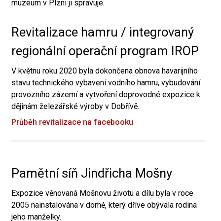
muzeum v Plzni ji spravuje.
Revitalizace hamru / integrovaný
regionální operační program IROP
V květnu roku 2020 byla dokončena obnova havarijního
stavu technického vybavení vodního hamru, vybudování
provozního zázemí a vytvoření doprovodné expozice k
dějinám železářské výroby v Dobřívě.
Průběh revitalizace na facebooku
Pamětní síň Jindřicha Mošny
Expozice věnovaná Mošnovu životu a dílu byla v roce
2005 nainstalována v domě, který dříve obývala rodina
jeho manželky.