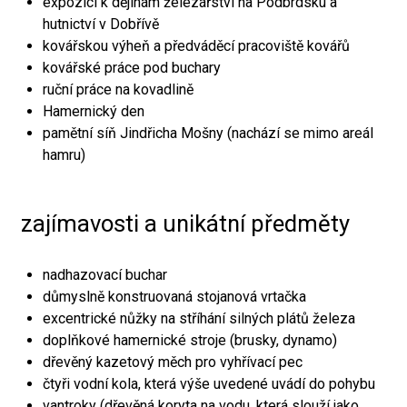
expozici k dějinám železářství na Podbrdsku a
hutnictví v Dobřívě
kovářskou výheň a předváděcí pracoviště kovářů
kovářské práce pod buchary
ruční práce na kovadlině
Hamernický den
pamětní síň Jindřicha Mošny (nachází se mimo areál
hamru)
zajímavosti a unikátní předměty
nadhazovací buchar
důmyslně konstruovaná stojanová vrtačka
excentrické nůžky na stříhání silných plátů železa
doplňkové hamernické stroje (brusky, dynamo)
dřevěný kazetový měch pro vyhřívací pec
čtyři vodní kola, která výše uvedené uvádí do pohybu
vantroky (dřevěná koryta na vodu, která slouží jako