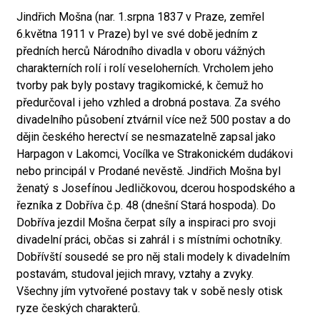
Jindřich Mošna (nar. 1.srpna 1837 v Praze, zemřel
6.května 1911 v Praze) byl ve své době jedním z
předních herců Národního divadla v oboru vážných
charakterních rolí i rolí veseloherních. Vrcholem jeho
tvorby pak byly postavy tragikomické, k čemuž ho
předurčoval i jeho vzhled a drobná postava. Za svého
divadelního působení ztvárnil více než 500 postav a do
dějin českého herectví se nesmazatelně zapsal jako
Harpagon v Lakomci, Vocílka ve Strakonickém dudákovi
nebo principál v Prodané nevěstě. Jindřich Mošna byl
ženatý s Josefínou Jedličkovou, dcerou hospodského a
řezníka z Dobříva č.p. 48 (dnešní Stará hospoda). Do
Dobříva jezdil Mošna čerpat síly a inspiraci pro svoji
divadelní práci, občas si zahrál i s místními ochotníky.
Dobřívští sousedé se pro něj stali modely k divadelním
postavám, studoval jejich mravy, vztahy a zvyky.
Všechny jím vytvořené postavy tak v sobě nesly otisk
ryze českých charakterů.