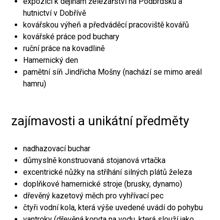
expozici k dějinám železářství na Podbrdsku a
hutnictví v Dobřívě
kovářskou výheň a předváděcí pracoviště kovářů
kovářské práce pod buchary
ruční práce na kovadlině
Hamernický den
pamětní síň Jindřicha Mošny (nachází se mimo areál
hamru)
zajímavosti a unikátní předměty
nadhazovací buchar
důmyslně konstruovaná stojanová vrtačka
excentrické nůžky na stříhání silných plátů železa
doplňkové hamernické stroje (brusky, dynamo)
dřevěný kazetový měch pro vyhřívací pec
čtyři vodní kola, která výše uvedené uvádí do pohybu
vantroky (dřevěná koryta na vodu, která slouží jako