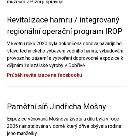
muzeum v Plzni ji spravuje.
Revitalizace hamru / integrovaný
regionální operační program IROP
V květnu roku 2020 byla dokončena obnova havarijního
stavu technického vybavení vodního hamru, vybudování
provozního zázemí a vytvoření doprovodné expozice k
dějinám železářské výroby v Dobřívě.
Průběh revitalizace na facebooku
Pamětní síň Jindřicha Mošny
Expozice věnovaná Mošnovu životu a dílu byla v roce
2005 nainstalována v domě, který dříve obývala rodina
jeho manželky.