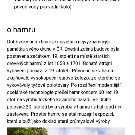
přívod vody pro vodní kolo)
o hamru
Dobřívský horní hamr je největší a nejvýznamnější
památka svého druhu v ČR. Dnešní zděná budova byla
postavena začátkem 19. století na místě starších
dřevěných hamrů z let 1658 a 1701. Bohaté strojní
vybavení pochází z 19. století. Původně se v hamru
zkujňovalo vysokopecní surové železo, ze kterého se
vykovávaly tyčové polotovary. Po rozšíření modernější
ocelářské technologie přešel hamr koncem 60. let 19.
stol. na výrobu těžkého kovaného nářadí. Ve druhé
polovině 20. století byla výroba v hamru i v huti pod ním
zastavena. Prostor hamru se stal muzejní expozicí,
která slouží jako doklad staré průmyslové výroby.