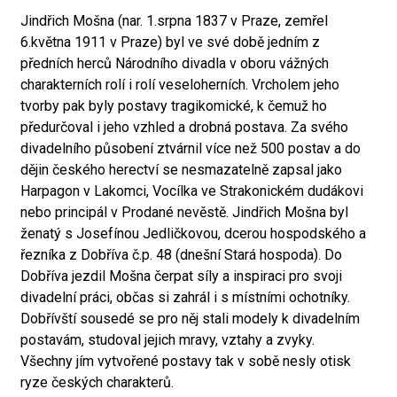
Jindřich Mošna (nar. 1.srpna 1837 v Praze, zemřel
6.května 1911 v Praze) byl ve své době jedním z
předních herců Národního divadla v oboru vážných
charakterních rolí i rolí veseloherních. Vrcholem jeho
tvorby pak byly postavy tragikomické, k čemuž ho
předurčoval i jeho vzhled a drobná postava. Za svého
divadelního působení ztvárnil více než 500 postav a do
dějin českého herectví se nesmazatelně zapsal jako
Harpagon v Lakomci, Vocílka ve Strakonickém dudákovi
nebo principál v Prodané nevěstě. Jindřich Mošna byl
ženatý s Josefínou Jedličkovou, dcerou hospodského a
řezníka z Dobříva č.p. 48 (dnešní Stará hospoda). Do
Dobříva jezdil Mošna čerpat síly a inspiraci pro svoji
divadelní práci, občas si zahrál i s místními ochotníky.
Dobřívští sousedé se pro něj stali modely k divadelním
postavám, studoval jejich mravy, vztahy a zvyky.
Všechny jím vytvořené postavy tak v sobě nesly otisk
ryze českých charakterů.