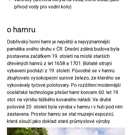
přívod vody pro vodní kolo)
o hamru
Dobřívský horní hamr je největší a nejvýznamnější
památka svého druhu v ČR. Dnešní zděná budova byla
postavena začátkem 19. století na místě starších
dřevěných hamrů z let 1658 a 1701. Bohaté strojní
vybavení pochází z 19. století. Původně se v hamru
zkujňovalo vysokopecní surové železo, ze kterého se
vykovávaly tyčové polotovary. Po rozšíření modernější
ocelářské technologie přešel hamr koncem 60. let 19.
stol. na výrobu těžkého kovaného nářadí. Ve druhé
polovině 20. století byla výroba v hamru i v huti pod ním
zastavena. Prostor hamru se stal muzejní expozicí,
která slouží jako doklad staré průmyslové výroby.