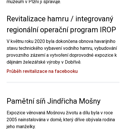
muzeum v Plzni ji spravuje.
Revitalizace hamru / integrovaný
regionální operační program IROP
V květnu roku 2020 byla dokončena obnova havarijního
stavu technického vybavení vodního hamru, vybudování
provozního zázemí a vytvoření doprovodné expozice k
dějinám železářské výroby v Dobřívě.
Průběh revitalizace na facebooku
Pamětní síň Jindřicha Mošny
Expozice věnovaná Mošnovu životu a dílu byla v roce
2005 nainstalována v domě, který dříve obývala rodina
jeho manželky.