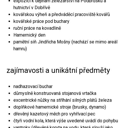
expozici k dějinám železářství na Podbrdsku a
hutnictví v Dobřívě
kovářskou výheň a předváděcí pracoviště kovářů
kovářské práce pod buchary
ruční práce na kovadlině
Hamernický den
pamětní síň Jindřicha Mošny (nachází se mimo areál
hamru)
zajímavosti a unikátní předměty
nadhazovací buchar
důmyslně konstruovaná stojanová vrtačka
excentrické nůžky na stříhání silných plátů železa
doplňkové hamernické stroje (brusky, dynamo)
dřevěný kazetový měch pro vyhřívací pec
čtyři vodní kola, která výše uvedené uvádí do pohybu
vantroky (dřevěná koryta na vodu, která slouží jako