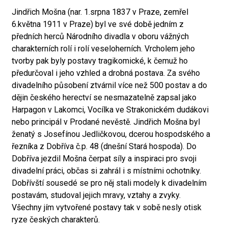
Jindřich Mošna (nar. 1.srpna 1837 v Praze, zemřel
6.května 1911 v Praze) byl ve své době jedním z
předních herců Národního divadla v oboru vážných
charakterních rolí i rolí veseloherních. Vrcholem jeho
tvorby pak byly postavy tragikomické, k čemuž ho
předurčoval i jeho vzhled a drobná postava. Za svého
divadelního působení ztvárnil více než 500 postav a do
dějin českého herectví se nesmazatelně zapsal jako
Harpagon v Lakomci, Vocílka ve Strakonickém dudákovi
nebo principál v Prodané nevěstě. Jindřich Mošna byl
ženatý s Josefínou Jedličkovou, dcerou hospodského a
řezníka z Dobříva č.p. 48 (dnešní Stará hospoda). Do
Dobříva jezdil Mošna čerpat síly a inspiraci pro svoji
divadelní práci, občas si zahrál i s místními ochotníky.
Dobřívští sousedé se pro něj stali modely k divadelním
postavám, studoval jejich mravy, vztahy a zvyky.
Všechny jím vytvořené postavy tak v sobě nesly otisk
ryze českých charakterů.