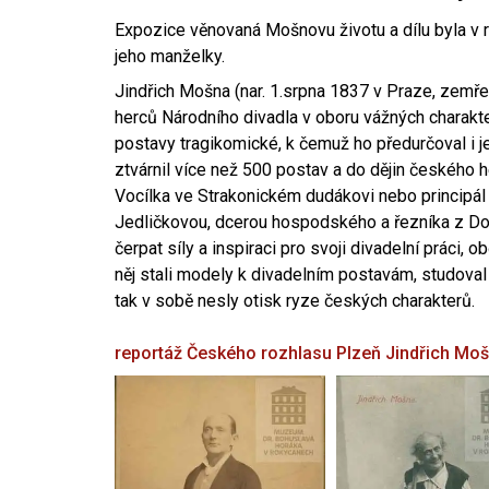
Expozice věnovaná Mošnovu životu a dílu byla v r
jeho manželky.
Jindřich Mošna (nar. 1.srpna 1837 v Praze, zemře
herců Národního divadla v oboru vážných charakter
postavy tragikomické, k čemuž ho předurčoval i 
ztvárnil více než 500 postav a do dějin českého
Vocílka ve Strakonickém dudákovi nebo principál
Jedličkovou, dcerou hospodského a řezníka z Dob
čerpat síly a inspiraci pro svoji divadelní práci, 
něj stali modely k divadelním postavám, studoval
tak v sobě nesly otisk ryze českých charakterů.
reportáž Českého rozhlasu Plzeň
Jindřich Mo