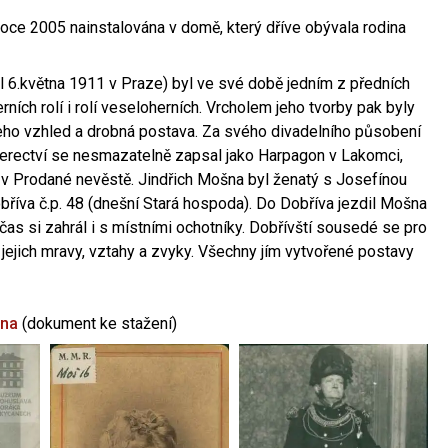
oce 2005 nainstalována v domě, který dříve obývala rodina
l 6.května 1911 v Praze) byl ve své době jedním z předních
ních rolí i rolí veseloherních. Vrcholem jeho tvorby pak byly
jeho vzhled a drobná postava. Za svého divadelního působení
 herectví se nesmazatelně zapsal jako Harpagon v Lakomci,
 v Prodané nevěstě. Jindřich Mošna byl ženatý s Josefínou
říva č.p. 48 (dnešní Stará hospoda). Do Dobříva jezdil Mošna
občas si zahrál i s místními ochotníky. Dobřívští sousedé se pro
 jejich mravy, vztahy a zvyky. Všechny jím vytvořené postavy
šna
(dokument ke stažení)