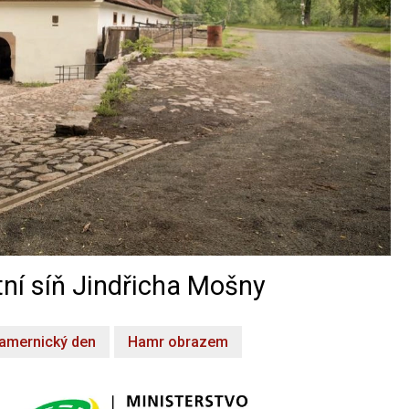
ní síň Jindřicha Mošny
amernický den
Hamr obrazem