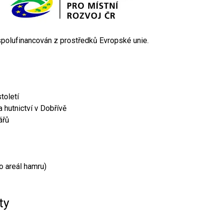
 spolufinancován z prostředků Evropské unie.
toletí
 hutnictví v Dobřívě
ářů
o areál hamru)
ty