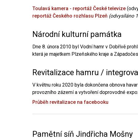
Toulavá kamera - reportáž České televize
(odvy
reportáž Českého rozhlasu Plzeň
(odvysíláno 1
Národní kulturní památka
Dne 8. února 2010 byl Vodní hamr v Dobřívě prohl
která je majetkem Plzeňského kraje a Západočesk
Revitalizace hamru / integrov
V květnu roku 2020 byla dokončena obnova havari
provozního zázemí a vytvoření doprovodné expoz
Průběh revitalizace na facebooku
Pamětní síň Jindřicha Mošny