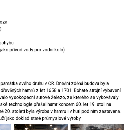
leza
)
 pohybu
 jako přívod vody pro vodní kolo)
ší památka svého druhu v ČR. Dnešní zděná budova byla
 dřevěných hamrů z let 1658 a 1701. Bohaté strojní vybavení
ovalo vysokopecní surové železo, ze kterého se vykovávaly
ské technologie přešel hamr koncem 60. let 19. stol. na
 20. století byla výroba v hamru i v huti pod ním zastavena.
ouží jako doklad staré průmyslové výroby.