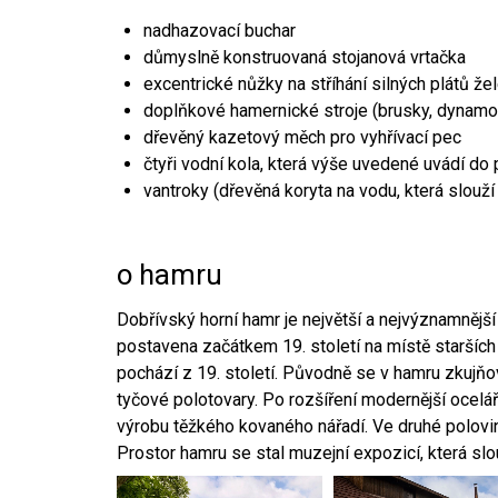
nadhazovací buchar
důmyslně konstruovaná stojanová vrtačka
excentrické nůžky na stříhání silných plátů že
doplňkové hamernické stroje (brusky, dynamo
dřevěný kazetový měch pro vyhřívací pec
čtyři vodní kola, která výše uvedené uvádí do
vantroky (dřevěná koryta na vodu, která slouží
o hamru
Dobřívský horní hamr je největší a nejvýznamněj
postavena začátkem 19. století na místě starších
pochází z 19. století. Původně se v hamru zkujň
tyčové polotovary. Po rozšíření modernější ocelář
výrobu těžkého kovaného nářadí. Ve druhé polovině
Prostor hamru se stal muzejní expozicí, která sl