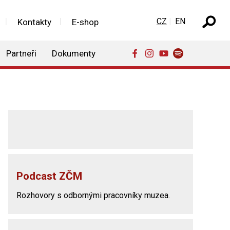
Zvolte jazyk
CZ
EN
Kontakty
E-shop
Partneři
Dokumenty
Podcast ZČM
Rozhovory s odbornými pracovníky muzea.