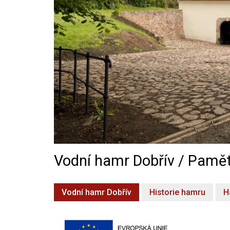
Vodní hamr Dobřív / Pamět
Vodní hamr Dobřív
Historie hamru
H