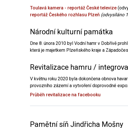
Toulavá kamera - reportáž České televize
(odvy
reportáž Českého rozhlasu Plzeň
(odvysíláno 1
Národní kulturní památka
Dne 8. února 2010 byl Vodní hamr v Dobřívě prohl
která je majetkem Plzeňského kraje a Západočesk
Revitalizace hamru / integrov
V květnu roku 2020 byla dokončena obnova havari
provozního zázemí a vytvoření doprovodné expoz
Průběh revitalizace na facebooku
Pamětní síň Jindřicha Mošny