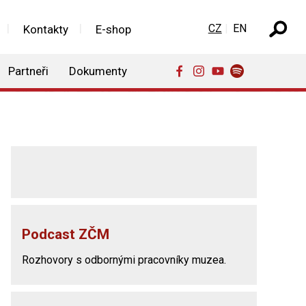
Zvolte jazyk
CZ
EN
Kontakty
E-shop
Partneři
Dokumenty
Podcast ZČM
Rozhovory s odbornými pracovníky muzea.