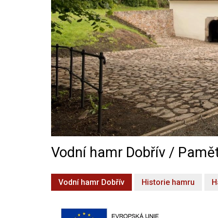
Vodní hamr Dobřív / Pamět
Vodní hamr Dobřív
Historie hamru
H