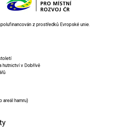
 spolufinancován z prostředků Evropské unie.
toletí
 hutnictví v Dobřívě
ářů
o areál hamru)
ty