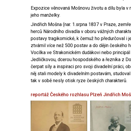
Expozice věnovaná Mošnovu životu a dílu byla v r
jeho manželky.
Jindřich Mošna (nar. 1.srpna 1837 v Praze, zemře
herců Národního divadla v oboru vážných charakter
postavy tragikomické, k čemuž ho předurčoval i 
ztvárnil více než 500 postav a do dějin českého
Vocílka ve Strakonickém dudákovi nebo principál
Jedličkovou, dcerou hospodského a řezníka z Dob
čerpat síly a inspiraci pro svoji divadelní práci, 
něj stali modely k divadelním postavám, studoval
tak v sobě nesly otisk ryze českých charakterů.
reportáž Českého rozhlasu Plzeň
Jindřich Mo