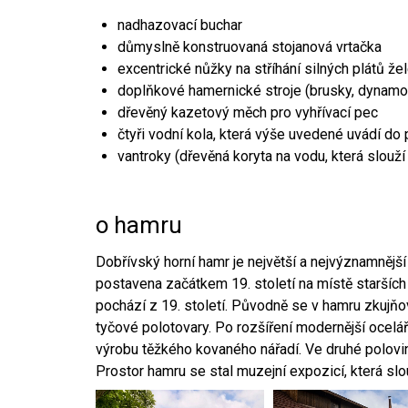
nadhazovací buchar
důmyslně konstruovaná stojanová vrtačka
excentrické nůžky na stříhání silných plátů že
doplňkové hamernické stroje (brusky, dynamo
dřevěný kazetový měch pro vyhřívací pec
čtyři vodní kola, která výše uvedené uvádí do
vantroky (dřevěná koryta na vodu, která slouží
o hamru
Dobřívský horní hamr je největší a nejvýznamněj
postavena začátkem 19. století na místě starších
pochází z 19. století. Původně se v hamru zkujň
tyčové polotovary. Po rozšíření modernější ocelář
výrobu těžkého kovaného nářadí. Ve druhé polovině
Prostor hamru se stal muzejní expozicí, která sl