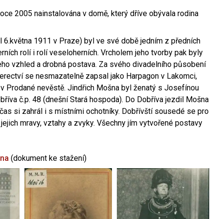
oce 2005 nainstalována v domě, který dříve obývala rodina
l 6.května 1911 v Praze) byl ve své době jedním z předních
ních rolí i rolí veseloherních. Vrcholem jeho tvorby pak byly
jeho vzhled a drobná postava. Za svého divadelního působení
 herectví se nesmazatelně zapsal jako Harpagon v Lakomci,
 v Prodané nevěstě. Jindřich Mošna byl ženatý s Josefínou
říva č.p. 48 (dnešní Stará hospoda). Do Dobříva jezdil Mošna
občas si zahrál i s místními ochotníky. Dobřívští sousedé se pro
 jejich mravy, vztahy a zvyky. Všechny jím vytvořené postavy
šna
(dokument ke stažení)