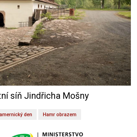
ní síň Jindřicha Mošny
amernický den
Hamr obrazem