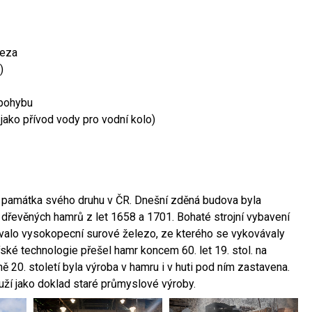
leza
)
 pohybu
 jako přívod vody pro vodní kolo)
ší památka svého druhu v ČR. Dnešní zděná budova byla
 dřevěných hamrů z let 1658 a 1701. Bohaté strojní vybavení
ovalo vysokopecní surové železo, ze kterého se vykovávaly
ské technologie přešel hamr koncem 60. let 19. stol. na
 20. století byla výroba v hamru i v huti pod ním zastavena.
ouží jako doklad staré průmyslové výroby.