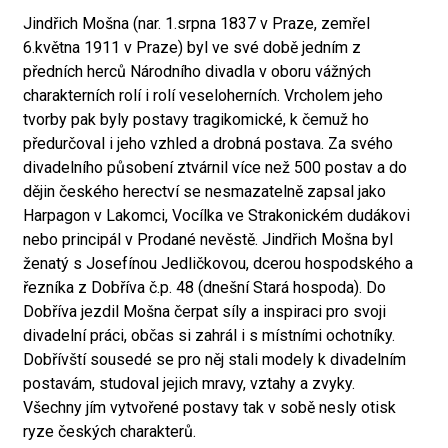
Jindřich Mošna (nar. 1.srpna 1837 v Praze, zemřel
6.května 1911 v Praze) byl ve své době jedním z
předních herců Národního divadla v oboru vážných
charakterních rolí i rolí veseloherních. Vrcholem jeho
tvorby pak byly postavy tragikomické, k čemuž ho
předurčoval i jeho vzhled a drobná postava. Za svého
divadelního působení ztvárnil více než 500 postav a do
dějin českého herectví se nesmazatelně zapsal jako
Harpagon v Lakomci, Vocílka ve Strakonickém dudákovi
nebo principál v Prodané nevěstě. Jindřich Mošna byl
ženatý s Josefínou Jedličkovou, dcerou hospodského a
řezníka z Dobříva č.p. 48 (dnešní Stará hospoda). Do
Dobříva jezdil Mošna čerpat síly a inspiraci pro svoji
divadelní práci, občas si zahrál i s místními ochotníky.
Dobřívští sousedé se pro něj stali modely k divadelním
postavám, studoval jejich mravy, vztahy a zvyky.
Všechny jím vytvořené postavy tak v sobě nesly otisk
ryze českých charakterů.