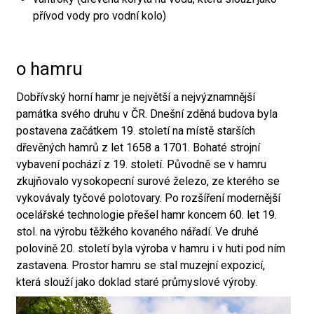
přívod vody pro vodní kolo)
o hamru
Dobřívský horní hamr je největší a nejvýznamnější
památka svého druhu v ČR. Dnešní zděná budova byla
postavena začátkem 19. století na místě starších
dřevěných hamrů z let 1658 a 1701. Bohaté strojní
vybavení pochází z 19. století. Původně se v hamru
zkujňovalo vysokopecní surové železo, ze kterého se
vykovávaly tyčové polotovary. Po rozšíření modernější
ocelářské technologie přešel hamr koncem 60. let 19.
stol. na výrobu těžkého kovaného nářadí. Ve druhé
polovině 20. století byla výroba v hamru i v huti pod ním
zastavena. Prostor hamru se stal muzejní expozicí,
která slouží jako doklad staré průmyslové výroby.