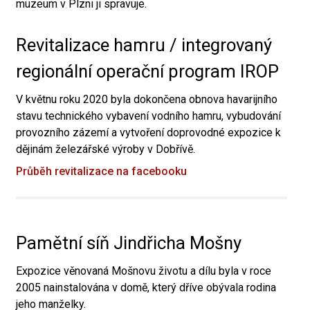
muzeum v Plzni ji spravuje.
Revitalizace hamru / integrovaný
regionální operační program IROP
V květnu roku 2020 byla dokončena obnova havarijního
stavu technického vybavení vodního hamru, vybudování
provozního zázemí a vytvoření doprovodné expozice k
dějinám železářské výroby v Dobřívě.
Průběh revitalizace na facebooku
Pamětní síň Jindřicha Mošny
Expozice věnovaná Mošnovu životu a dílu byla v roce
2005 nainstalována v domě, který dříve obývala rodina
jeho manželky.