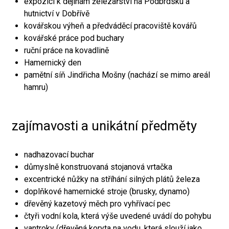
expozici k dějinám železářství na Podbrdsku a
hutnictví v Dobřívě
kovářskou výheň a předváděcí pracoviště kovářů
kovářské práce pod buchary
ruční práce na kovadlině
Hamernický den
pamětní síň Jindřicha Mošny (nachází se mimo areál
hamru)
zajímavosti a unikátní předměty
nadhazovací buchar
důmyslně konstruovaná stojanová vrtačka
excentrické nůžky na stříhání silných plátů železa
doplňkové hamernické stroje (brusky, dynamo)
dřevěný kazetový měch pro vyhřívací pec
čtyři vodní kola, která výše uvedené uvádí do pohybu
vantroky (dřevěná koryta na vodu, která slouží jako